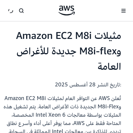
انتقل إلى المحتوى الرئيسي
مثيلات Amazon EC2 M8i
وM8i-flex جديدة للأغراض
العامة
:تاريخ النشر
28 أغسطس 2025
تُعلن AWS عن التوافر العام لمثيلات Amazon EC2 M8i
وM8i-Flex الجديدة ذات الأغراض العامة. يتم تشغيل هذه
المثيلات بواسطة معالجات Intel Xeon 6 المخصصة،
المتاحة فقط على AWS، مما يوفر أعلى أداء وأسرع نطاق
ترددي للذاكرة بين معالجات Intel المماثلة في السحابة.