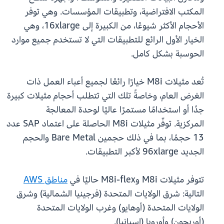
المكتب الافتراضية، وتطبيقات المؤسسات. وهي توفر
الأحجام الأكثر شيوعًا، من الكبيرة إلى 16xlarge، وهي
الخيار الأول الرائع للتطبيقات التي لا تستخدم جميع موارد
الحوسبة بشكل كامل.
تُعد مثيلات M8i خيارًا رائعًا لجميع أعباء العمل ذات
الغرض العام، وخاصةً تلك التي تتطلب أحجام مثيلات كبيرة
جدًا أو استخدامًا مستمرًا عاليًا لوحدة المعالجة
المركزية. توفّر مثيلات M8i الحاصلة على اعتماد SAP عدد
13 حجمًا، بما في ذلك حجمين Bare Metal والحجم
الجديد 96xlarge لأكبر التطبيقات.
تتوفر مثيلات M8i وM8i-flex حاليًا في
مناطق AWS
التالية: شرق الولايات المتحدة (فرجينيا الشمالية) وشرق
الولايات المتحدة (أوهايو) وغرب الولايات المتحدة
(أوريجون) وأوروبا (إسبانيا).