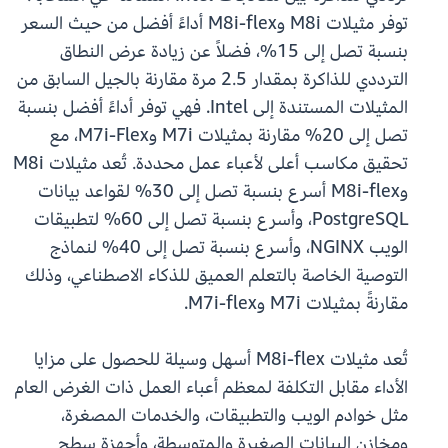
توفر مثيلات M8i وM8i-flex أداءً أفضل من حيث السعر
بنسبة تصل إلى 15%، فضلاً عن زيادة عرض النطاق
الترددي للذاكرة بمقدار 2.5 مرة مقارنة بالجيل السابق من
المثيلات المستندة إلى Intel. فهي توفر أداءً أفضل بنسبة
تصل إلى 20% مقارنة بمثيلات M7i وM7i-Flex، مع
تحقيق مكاسب أعلى لأعباء عمل محددة. تُعد مثيلات M8i
وM8i-flex أسرع بنسبة تصل إلى 30% لقواعد بيانات
PostgreSQL، وأسرع بنسبة تصل إلى 60% لتطبيقات
الويب NGINX، وأسرع بنسبة تصل إلى 40% لنماذج
التوصية الخاصة بالتعلم العميق للذكاء الاصطناعي، وذلك
مقارنةً بمثيلات M7i وM7i-flex.
تُعد مثيلات M8i-flex أسهل وسيلة للحصول على مزايا
الأداء مقابل التكلفة لمعظم أعباء العمل ذات الغرض العام
مثل خوادم الويب والتطبيقات، والخدمات المصغرة،
ومخازن البيانات الصغيرة والمتوسطة، وأجهزة سطح