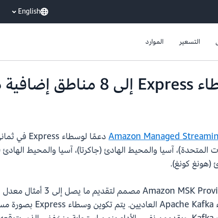
English
التسعير
الموارد
)، AWS GovCloud (شرق الولايات المتحدة)، آسيا والمحيط الهادئ (جاكرتا)، آسيا والمح
ئ (هونغ كونغ).