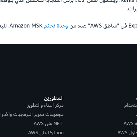
رات.
وحدة تحكم
Amazon MSK. للبدء، تفضل بزيارة
المطورين
ستخدام
مركز البناء والتطوير
مجموعات تطوير البرمجيات والأدوا
AW
.NET على AWS
ل AWS
Python على AWS