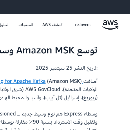
re:Invent
اكتشف AWS
المنتجات
الحلول
توسع Amazon MSK وسطاء Express إلى 8 مناطق إضافية من AWS
:تاريخ النشر
25 سبتمبر 2025
أضافت
Amazon Managed Streaming for Apache Kafka
الولايات المتحدة
(زيوريخ)، إسرائيل (تل أبيب)، وآسيا والمحيط الهاد