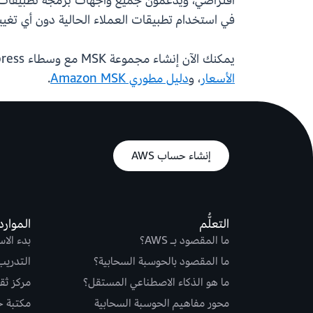
في استخدام تطبيقات العملاء الحالية دون أي تغيي
يمكنك الآن إنشاء مجموعة MSK مع وسطاء Express في "مناطق AWS" هذه من
الأسعار
، و
دليل مطوري Amazon MSK
.
إنشاء حساب AWS
التعلُّم
الموارد
ما المقصود بـ AWS؟
بدء الا
ما المقصود بالحوسبة السحابية؟
التدريب
ما هو الذكاء الاصطناعي المستقل؟
مركز ثقة S
محور مفاهيم الحوسبة السحابية
مكتبة حلو