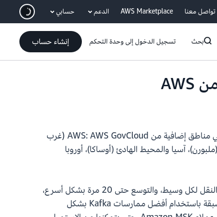
انتقل إلى المحتوى الرئيسي
تواصل معنا
AWS Marketplace
الدعم
حسابي
إنشاء حساب
بحث
تسجيل الدخول إلى وحدة التحكم
(Amazon MSK) دعمًا لوسطاء Express في ثماني مناطق إضافية من AWS: AWS GovCloud (غرب
يط الهادئ (ملبورن)، آسيا والمحيط الهادئ (أوساكا)، أوروبا
وسطاء Express هم نوع وسيط جديد لـ Amazon MSK Provisioned مصمم لتقديم ما يصل إلى 3 أمثال معدل النقل لكل وسيط، والتوسع حتى 20 مرة بشكل أسرع،
وتقليل وقت الاسترداد بنسبة 90٪ مقارنة بوسطاء Apache Kafka العاديين. يتم تكوين وسطاء Express بصورة مسبقة باستخدام أفضل ممارسات Kafka بشكل