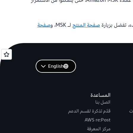
افتراضي، ويدعمون جميع واجهات برمجة تطبيقات Kafka، ويقدمون نفس الأداء بزمن استجابة منخفض الذي يتوقعه عملاء Amazon MSK، حتى يتمكنوا من الاستمرار
صفحة المنتج
لـ MSK، و
صفحة
English
المساعدة
اتصل بنا
ت
قدّم تذكرة لقسم الدعم
AWS re:Post
مركز المعرفة