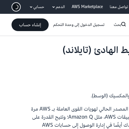
انتقل إلى المحتوى الرئيسي
تواصل معنا
AWS Marketplace
الدعم
حسابي
إنشاء حساب
بحث
تسجيل الدخول إلى وحدة التحكم
AWS في آسيا والمحيط الهادئ (تايلاند)
مركز هوية IAM هو الخدمة الموصى بها لإدارة وصول القوى العاملة إلى تطبيقات AWS. تمكنك هذه الخدمة من ربط المصدر الحالي لهويات القوى العاملة بـ AWS مرة
واحدة، وتقديم تجربة تسجيل دخول موحدة للمستخدمين عبر AWS. كذلك تعزز التجارب المخصصة التي تقدمها تطبيقات AWS، مثل Amazon Q؛ وتتيح القدرة على
تحديد الوصول الواعي للمستخدم إلى البيانات في خدمات AWS وتدقيقه، مثل Amazon Redshift. يمكن أن يساعدك أيضًا في إدارة الوصول إلى حسابات AWS