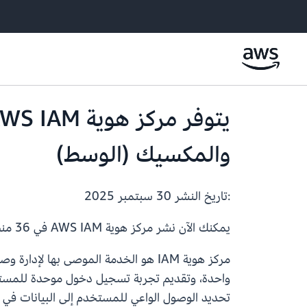
والمكسيك (الوسط)
:تاريخ النشر
30 سبتمبر 2025
يمكنك الآن نشر مركز هوية AWS IAM في 36 منطقة من مناطق AWS، بما في ذلك آسيا والمحيط الهادئ (تايلاند) والمكسيك (الوسط).