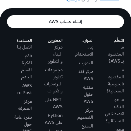
إنشاء حساب AWS
التعلُّم
الموارد
المطورين
المساعدة
ما
بدء
مركز
اتصل بنا
المقصود
الاستخدام
البناء
قدّم
بـ AWS؟
والتطوير
التدريب
تذكرة
ما
مجموعات
لقسم
مركز ثقة
المقصود
تطوير
الدعم
AWS
بالحوسبة
البرمجيات
AWS
مكتبة
السحابية؟
والأدوات
re:Post
حلول
ما هو
.NET على
AWS
مركز
الذكاء
AWS
المعرفة
مركز
الاصطناعي
Python
التصميم
نظرة عامة
المستقل؟
على AWS
حول
المنتج
محور