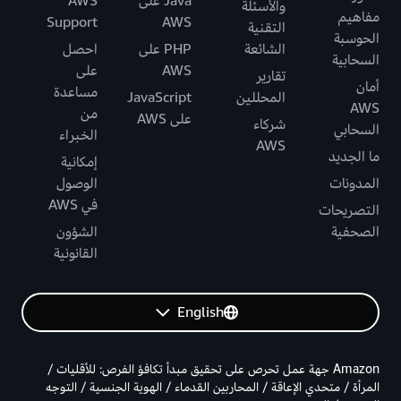
Java على
AWS
والأسئلة
مفاهيم
Support
AWS
التقنية
الحوسبة
الشائعة
PHP على
احصل
السحابية
AWS
على
تقارير
أمان
مساعدة
المحللين
JavaScript
AWS
من
على AWS
شركاء
السحابي
الخبراء
AWS
ما الجديد
إمكانية
المدونات
الوصول
في AWS
التصريحات
الصحفية
الشؤون
القانونية
English
Amazon جهة عمل تحرص على تحقيق مبدأ تكافؤ الفرص: للأقليات /
المرأة / متحدي الإعاقة / المحاربين القدماء / الهوية الجنسية / التوجه