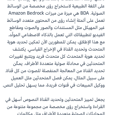
على اللغة الطبيعية لاستخراج رؤى مخصصة من الوسائط
الصوتية. BDA هي ميزة من ميزات Amazon Bedrock
تعمل على أتمتة إنشاء رؤى من المحتوى متعدد الوسائط
غير المهيكل مثل المستندات والصور والصوت ومقاطع
الفيديو لتطبيقاتك التي تعمل بالذكاء الاصطناعي المولّد.
مع هذا الإطلاق، يمكن للمطورين الآن تمكين تحديد هوية
المتحدث وتحديد القناة في الإخراج القياسي. يكتشف
تحديد هوية المتحدث كل متحدث فريد ويتتبع تغييرات
المتحدثين في محادثة صوتية متعددة الأطراف. يمكّن
تحديد القناة من المعالجة المنفصلة للصوت من كل قناة.
على سبيل المثال، يمكن فصل المتحدثين مثل العميل
ووكيل المبيعات في قنوات فريدة، مما يسهل تحليل النص.
يجعل تمييز المتحدثين وتحديد القناة النصوص أسهل في
القراءة واستخراج رؤى مخصصة من مجموعة متنوعة من
المحادثات الصوتية متعددة الأطراف مثل مكالمات