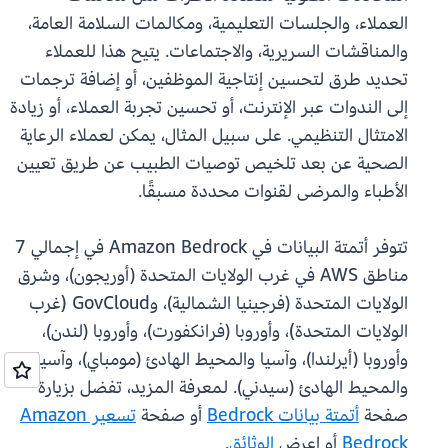
العملاء، والجلسات التعليمية، ومكالمات السلامة العامة،
والمناقشات السريرية، والاجتماعات. يتيح هذا للعملاء
تحديد طرق لتحسين إنتاجية الموظفين، أو إضافة ترجمات
إلى الندوات عبر الإنترنت، أو تحسين تجربة العملاء، أو زيادة
الامتثال التنظيمي. على سبيل المثال، يمكن لعملاء الرعاية
الصحية عن بعد تلخيص توصيات الطبيب عن طريق تعيين
الأطباء والمرضى لقنوات محددة مسبقًا.
تتوفر أتمتة البيانات في Amazon Bedrock في إجمالي 7
مناطق AWS في غرب الولايات المتحدة (أوريجون)، وشرق
الولايات المتحدة (فرجينيا الشمالية)، وGovCloud (غرب
الولايات المتحدة)، وأوروبا (فرانكفورت)، وأوروبا (لندن)،
وأوروبا (أيرلندا)، وآسيا والمحيط الهادئ (مومباي)، وآسيا
والمحيط الهادئ (سيدني). لمعرفة المزيد، تفضل بزيارة
صفحة
أتمتة بيانات Bedrock
أو صفحة
تسعير Amazon
Bedrock
أو اعرض
الوثائق
.