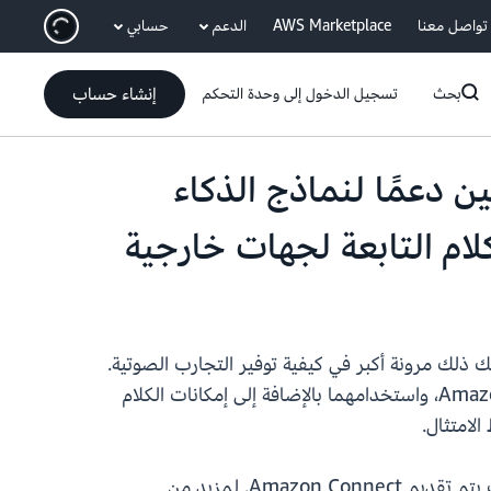
انتقل إلى المحتوى الرئيسي
تواصل معنا
AWS Marketplace
الدعم
حسابي
إنشاء حساب
بحث
تسجيل الدخول إلى وحدة التحكم
هائيين دعمًا لنماذج الذكاء
ام التابعة لجهات خارجية
، ويمنحك ذلك مرونة أكبر في كيفية توفير التجارب الصوتية.
ويمكنك دمج Deepgram لتحويل الكلام إلى نص وElevenLabs لتحويل النص إلى كلام مباشرةً داخل Amazon Connect، واستخدامهما بالإضافة إلى إمكانات الكلام
التجارية حيث يتم تقديم Amazon Connect. لمزيد من