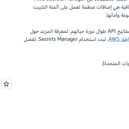
AWS Systems Manager Par، مما يعزز الأمان ويبسِّط إدارة الأسرار. وظائف Amazon EKS الإضافية هي إضافات منظمة تعمل على أتمتة التثبيت
يعتمد العملاء على AWS Secrets Manager لتخزين وإدارة الأسرار بشكل آمن مثل بيانات اعتماد قاعدة البيانات ومفاتيح API طوال دورة حياتهم. لمعرفة المزيد حول
 AWS‏
. لبدء استخدام Secrets Manager، تفضل