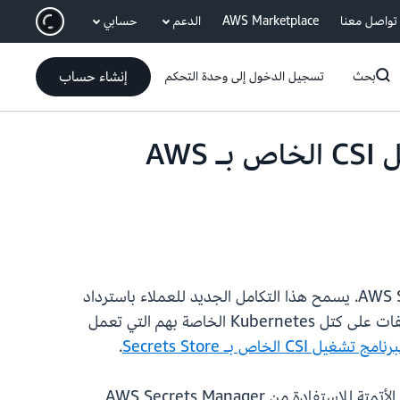
انتقل إلى المحتوى الرئيسي
تواصل معنا
AWS Marketplace
الدعم
حسابي
إنشاء حساب
بحث
تسجيل الدخول إلى وحدة التحكم
تدعم الآن وظائف Amazon EKS الإضافية مزود برنامج تشغيل CSI الخاص بـ AWS
تعلن AWS اليوم عن التوافر العام لوظيفة EKS الإضافية الخاصة بمزود برنامج تشغيل CSI الخاص بـ AWS Secrets Store. يسمح هذا التكامل الجديد للعملاء باسترداد
الأسرار من AWS Secrets Manager والمعلمات من AWS Systems Manager Parameter Store وتثبيتها كملفات على كتل Kubernetes الخاصة بهم التي تعمل
.
الآن، مع وظيفة Amazon EKS الإضافية الجديدة، ستطيع العملاء إعداد كتل جديدة وحالية بسرعة وسهولة باستخدام الأتمتة للاستفادة من AWS Secrets Manager