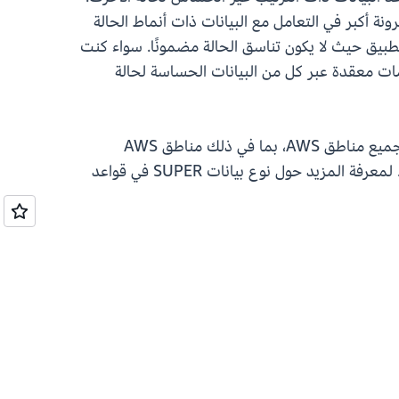
 الآن تحديد تفضيلات حساسية الحالة بشكل صريح لأعمدة SUPER، مما يوفر مرونة أكبر في التعامل مع البيانات ذات أنماط الحالة
 واجهات برمجة التطبيقات أو بيانات التطبيق حيث لا يكون تناسق الحالة مضمونًا. سواء كنت
ات معقدة عبر كل من البيانات الحساسة لحالة
يتوفر دعم Amazon Redshift لنوع بيانات SUPER في قواعد البيانات مع الترتيب غير الحساس لحالة الأحرف في جميع مناطق AWS، بما في ذلك مناطق AWS
لمزيد من التفاصيل. لمعرفة المزيد حول نوع بيانات SUPER في قواعد