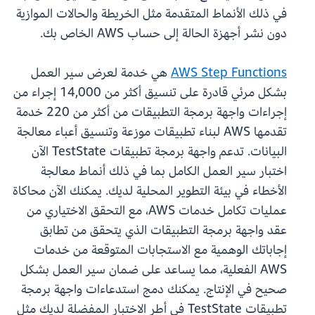
في ذلك الأنماط المتقدمة مثل الخريطة والحالات الموازية
دون نشر أجهزة الحالة إلى حساب AWS الخاص بك.
AWS Step Functions
هي خدمة لعرض سير العمل
بشكل مرئي قادرة على تنسيق أكثر من 14,000 إجراء من
إجراءات واجهة برمجة التطبيقات من أكثر من 220 خدمة
تقدمها AWS لبناء تطبيقات موزعة وتنسيق أعباء معالجة
البيانات. تدعم واجهة برمجة تطبيقات TestState الآن
اختبار سير العمل الكامل بما في ذلك أنماط معالجة
الأخطاء في بيئة التطوير المحلية لديك. يمكنك الآن محاكاة
عمليات تكامل خدمات AWS، مع التحقق الاختياري من
عقد واجهة برمجة التطبيقات الذي يتحقق من تطابق
إجاباتك الوهمية مع الاستجابات المتوقعة من خدمات
AWS الفعلية، مما يساعد على ضمان سير العمل بشكل
صحيح في الإنتاج. يمكنك دمج استدعاءات واجهة برمجة
تطبيقات TestState في أطر الاختبار المفضلة لديك مثل