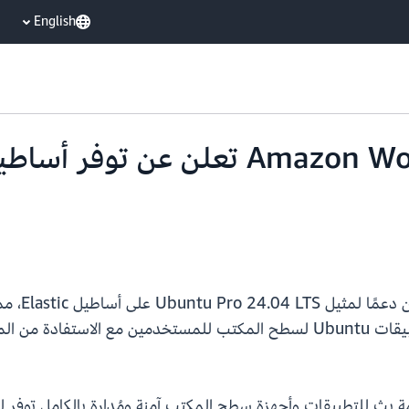
English
ومؤسسات تكنولوجيا المعلومات المركزية بث تطبيقات Ubuntu لسطح المكتب للمستخد
Amazon WorkSpaces Ap هي خدمة بث للتطبيقات وأجهزة سطح المكتب آمنة ومُدارة بال