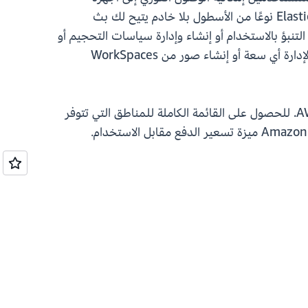
الكمبيوتر المكتبية والتطبيقات الخاصة بهم من أي مكان. في Amazon WorkSpaces Applications، يعد أسطول Elastic نوعًا من الأسطول بلا خادم يتيح لك بث
نهائيين من مجموعة مثيلات البث المُدارة من قبل AWS دون الحاجة إلى التنبؤ بالاستخدام أو إنشاء وإدارة سياسات التحجيم أو
إنشاء صورة. تم تصميم نوع أسطول Elastic للعملاء الذين يرغبون في بث التطبيقات إلى المستخدمين دون الحاجة لإدارة أي سعة أو إنشاء صور من WorkSpaces
لبدء الاستخدام، سجّل الدخول إلى وحدة التحكم في إدارة WorkSpaces Applications واختر واحدة من مناطق AWS. للحصول على القائمة الكاملة للمناطق التي تتوفر
. تقدم خدمة Amazon WorkSpaces Applications ميزة تسعير الدفع مقابل الاستخدام.