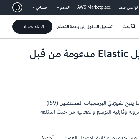
انتقل إلى المحتوى الرئيسي
تواصل معنا
AWS Marketplace
الدعم
حسابي
إنشاء حساب
بحث
تسجيل الدخول إلى وحدة التحكم
Amazon WorkSpaces Applications تعلن عن توفر أساطيل Elastic مدعومة من قبل
تقدم Amazon WorkSpaces Applications الآن دعمًا لمثيل Ubuntu Pro 24.04 LTS على أساطيل Elastic، مما يتيح لمُورّديّ البرمجيات المستقلين (ISV)
مين مع الاستفادة من المرونة وقابلية التوسع والفعالية من حيث التكلفة
كامل توفر للمستخدمين إمكانية الوصول الفوري إلى أجهزة