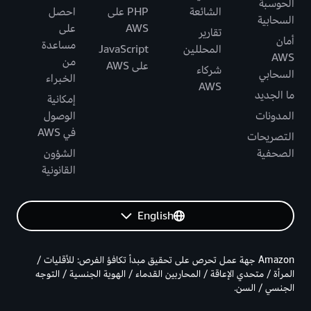
الحوسبة
الشائعة
PHP على
احصل
السحابية
AWS
على
تقارير
أمان
مساعدة
المحللين
JavaScript
AWS
من
على AWS
شركاء
السحابي
الخبراء
AWS
ما الجديد
إمكانية
المدونات
الوصول
في AWS
التصريحات
الصحفية
الشؤون
القانونية
English
Amazon جهة عمل تحرص على تحقيق مبدأ تكافؤ الفرص: للأقليات /
المرأة / متحدي الإعاقة / المحاربين القدماء / الهوية الجنسية / التوجه
الجنسي / السن.