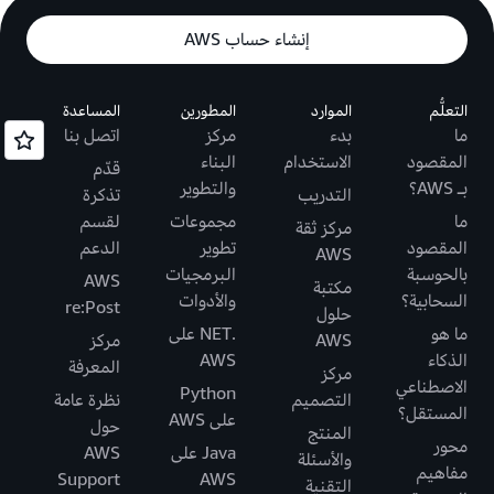
إنشاء حساب AWS
التعلُّم
الموارد
المطورين
المساعدة
ما
بدء
مركز
اتصل بنا
المقصود
الاستخدام
البناء
قدّم
بـ AWS؟
والتطوير
التدريب
تذكرة
ما
مجموعات
لقسم
مركز ثقة
المقصود
تطوير
الدعم
AWS
بالحوسبة
البرمجيات
AWS
مكتبة
السحابية؟
والأدوات
re:Post
حلول
ما هو
.NET على
AWS
مركز
الذكاء
AWS
المعرفة
مركز
الاصطناعي
Python
التصميم
نظرة عامة
المستقل؟
على AWS
حول
المنتج
محور
Java على
AWS
والأسئلة
مفاهيم
Support
AWS
التقنية