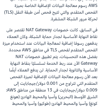
AWS رسوم معالجة البيانات الإضافية الخاصة بميزة
الفحص المتقدم، والتي تتيح فحص أمن طبقة النقل (TLS)
لحركة مرور الشبكة المشفرة.
في السابق، كانت خصومات NAT Gateway تقتصر على
نقاط النهاية الأساسية لجدار حماية الشبكة، وكان العملاء
يدفعون رسومًا إضافية لمعالجة البيانات عند استخدام ميزة
الفحص المتقدم لفحص TLS في مناطق AWS محددة.
بفضل هذه التحسينات، يتم تطبيق خصومات NAT
Gateway الآن عند ربط الخدمة تسلسليًا بنقاط النهاية
الأساسية والثانوية لجدار الحماية. لن يدفع العملاء أيضًا
بعد الآن رسوم معالجة البيانات الإضافية لميزة الفحص
المتقدم التي تتراوح من 0.001 دولار/جيجابايت إلى
0.009 دولار/جيجابايت في 13 منطقة من مناطق AWS:
الشرق الأوسط (البحرين) وآسيا والمحيط الهادئ (هونغ
كونغ) وآسيا والمحيط الهادئ (طوكيو) وآسيا والمحيط