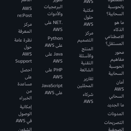
AWS
بالحوسبة
البرمجيات
AWS
مكتبة
السحابية؟
والأدوات
re:Post
حلول
ما هو
.NET على
AWS
مركز
الذكاء
AWS
المعرفة
مركز
الاصطناعي
Python
التصميم
نظرة عامة
المستقل؟
على AWS
حول
المنتج
محور
Java على
AWS
والأسئلة
مفاهيم
Support
AWS
التقنية
الحوسبة
الشائعة
PHP على
احصل
السحابية
AWS
على
تقارير
أمان
مساعدة
المحللين
JavaScript
AWS
من
على AWS
شركاء
السحابي
الخبراء
AWS
ما الجديد
إمكانية
المدونات
الوصول
في AWS
التصريحات
الصحفية
الشؤون