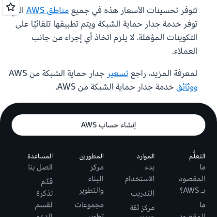
تتوفر تحسينات الأسعار هذه في جميع
مناطق AWS
التي
توفر خدمة جدار حماية الشبكة ويتم تطبيقها تلقائيًا على
التكوينات المؤهلة. لا يلزم اتخاذ أي إجراء من جانب
العملاء.
لمعرفة المزيد، راجع
تسعير
جدار حماية الشبكة من AWS
ووثائق
خدمة جدار حماية الشبكة من AWS.
إنشاء حساب AWS
التعلُّم
الموارد
المطورين
المساعدة
ما
بدء
مركز
اتصل بنا
المقصود
الاستخدام
البناء
قدّم
بـ AWS؟
والتطوير
التدريب
تذكرة
ما
مجموعات
لقسم
مركز ثقة
المقصود
تطوير
الدعم