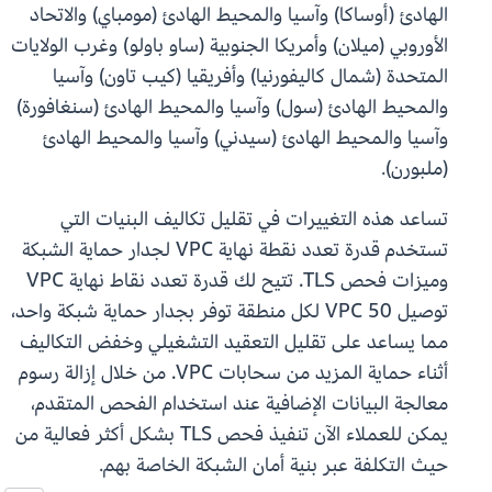
الهادئ (أوساكا) وآسيا والمحيط الهادئ (مومباي) والاتحاد
الأوروبي (ميلان) وأمريكا الجنوبية (ساو باولو) وغرب الولايات
المتحدة (شمال كاليفورنيا) وأفريقيا (كيب تاون) وآسيا
والمحيط الهادئ (سول) وآسيا والمحيط الهادئ (سنغافورة)
وآسيا والمحيط الهادئ (سيدني) وآسيا والمحيط الهادئ
(ملبورن).
تساعد هذه التغييرات في تقليل تكاليف البنيات التي
تستخدم قدرة تعدد نقطة نهاية VPC لجدار حماية الشبكة
وميزات فحص TLS. تتيح لك قدرة تعدد نقاط نهاية VPC
توصيل 50 VPC لكل منطقة توفر بجدار حماية شبكة واحد،
مما يساعد على تقليل التعقيد التشغيلي وخفض التكاليف
أثناء حماية المزيد من سحابات VPC. من خلال إزالة رسوم
معالجة البيانات الإضافية عند استخدام الفحص المتقدم،
يمكن للعملاء الآن تنفيذ فحص TLS بشكل أكثر فعالية من
حيث التكلفة عبر بنية أمان الشبكة الخاصة بهم.