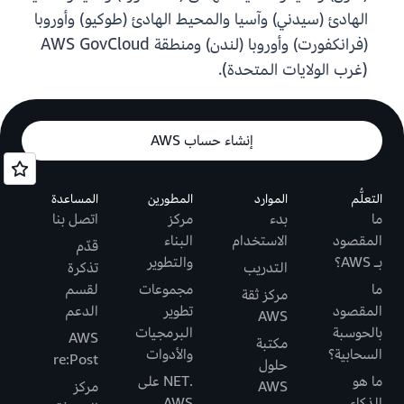
الهادئ (سيدني) وآسيا والمحيط الهادئ (طوكيو) وأوروبا
(فرانكفورت) وأوروبا (لندن) ومنطقة AWS GovCloud
(غرب الولايات المتحدة).
إنشاء حساب AWS
التعلُّم
الموارد
المطورين
المساعدة
ما
بدء
مركز
اتصل بنا
المقصود
الاستخدام
البناء
قدّم
بـ AWS؟
والتطوير
التدريب
تذكرة
ما
مجموعات
لقسم
مركز ثقة
المقصود
تطوير
الدعم
AWS
بالحوسبة
البرمجيات
AWS
مكتبة
السحابية؟
والأدوات
re:Post
حلول
ما هو
.NET على
AWS
مركز
الذكاء
AWS