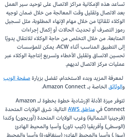
تساعد هذه الإمكانية مراكز الاتصال على توحيد سير العمل
بعد الاتصال وتقليل وقت المعالجة من خلال ضمان توجيه
الوكلاء تلقائيًا من خلال مهام الإنهاء المطلوبة، مثل تسجيل
رموز التصرف أو تحديث الحالات أو إكمال إجراءات
المتابعة. من خلال التخلص من حاجة الوكلاء للانتقال يدويًا
إلى التطبيق المناسب أثناء ACW، يمكن للمؤسسات
تحسين الاتساق وتقليل الأخطاء وتسريع إنتاجية الوكلاء عبر
عمليات مركز الاتصال لديهم.
لمعرفة المزيد وبدء الاستخدام، تفضل بزيارة
صفحة الويب
و
الوثائق
الخاصة بـ Amazon Connect.
تتوفر ميزة الأدلة الإرشادية خطوة بخطوة لـ Amazon
Connect في
مناطق AWS
التالية: شرق الولايات المتحدة
(فرجينيا الشمالية) وغرب الولايات المتحدة (أوريجون) وكندا
(الوسطى) وأفريقيا (كيب تاون) وآسيا والمحيط الهادئ
(سول) وآسيا والمحيط الهادئ (سنغافورة) وآسيا والمحيط