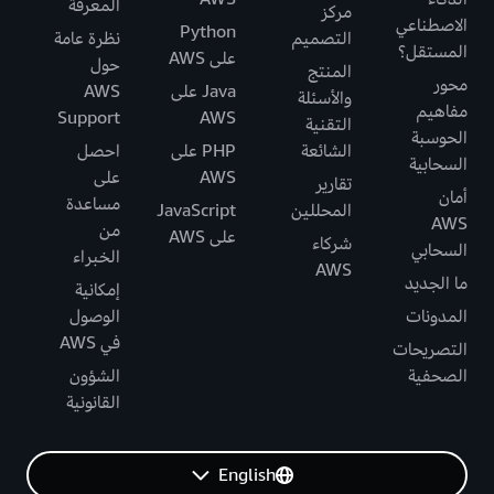
المعرفة
مركز
الاصطناعي
Python
التصميم
نظرة عامة
المستقل؟
على AWS
حول
المنتج
محور
Java على
AWS
والأسئلة
مفاهيم
Support
AWS
التقنية
الحوسبة
الشائعة
PHP على
احصل
السحابية
AWS
على
تقارير
أمان
مساعدة
المحللين
JavaScript
AWS
من
على AWS
شركاء
السحابي
الخبراء
AWS
ما الجديد
إمكانية
المدونات
الوصول
في AWS
التصريحات
الصحفية
الشؤون
القانونية
English