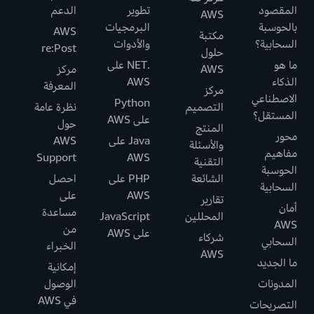
المقصود
تطوير
الدعم
AWS
بالحوسبة
البرمجيات
AWS
مكتبة
السحابية؟
والأدوات
re:Post
حلول
ما هو
.NET على
AWS
مركز
الذكاء
AWS
المعرفة
مركز
الاصطناعي
Python
التصميم
نظرة عامة
المستقل؟
على AWS
حول
المنتج
محور
Java على
AWS
والأسئلة
مفاهيم
Support
AWS
التقنية
الحوسبة
الشائعة
PHP على
احصل
السحابية
AWS
على
تقارير
أمان
مساعدة
المحللين
JavaScript
AWS
من
على AWS
شركاء
السحابي
الخبراء
AWS
ما الجديد
إمكانية
المدونات
الوصول
في AWS
التصريحات