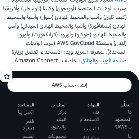
وغرب الولايات المتحدة (أوريجون) وكندا (الوسطى) وأفريقيا
(كيب تاون) وآسيا والمحيط الهادئ (سول) وآسيا والمحيط
الهادئ (سنغافورة) وآسيا والمحيط الهادئ (سيدني) وآسيا
والمحيط الهادئ (طوكيو) وأوروبا (فرانكفورت) وأوروبا
(لندن) ومنطقة AWS GovCloud (غرب الولايات
المتحدة). لمعرفة المزيد وبدء الاستخدام، تفضل بزيارة
صفحة الويب
و
الوثائق
الخاصة بـ Amazon Connect.
إنشاء حساب AWS
التعلُّم
الموارد
المطورين
المساعدة
ما
بدء
مركز
اتصل بنا
المقصود
الاستخدام
البناء
قدّم
بـ AWS؟
والتطوير
التدريب
تذكرة
ما
مجموعات
لقسم
مركز ثقة