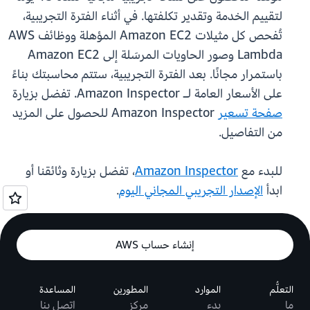
لتقييم الخدمة وتقدير تكلفتها. في أثناء الفترة التجريبية،
تُفحص كل مثيلات Amazon EC2 المؤهلة ووظائف AWS
Lambda وصور الحاويات المرسَلة إلى Amazon EC2
باستمرار مجانًا. بعد الفترة التجريبية، ستتم محاسبتك بناءً
على الأسعار العامة لـ Amazon Inspector. تفضل بزيارة
صفحة تسعير
Amazon Inspector للحصول على المزيد
من التفاصيل.
للبدء مع
Amazon Inspector
، تفضل بزيارة وثائقنا أو
ابدأ
الإصدار التجريبي المجاني اليوم
.
إنشاء حساب AWS
التعلُّم
الموارد
المطورين
المساعدة
ما
بدء
مركز
اتصل بنا