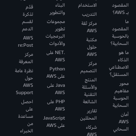
المقصود
الاستخدام
البناء
قدّم
بـ AWS؟
والتطوير
التدريب
تذكرة
ما
مجموعات
لقسم
مركز ثقة
المقصود
تطوير
الدعم
AWS
بالحوسبة
البرمجيات
AWS
مكتبة
السحابية؟
والأدوات
re:Post
حلول
ما هو
.NET على
AWS
مركز
الذكاء
AWS
المعرفة
مركز
الاصطناعي
Python
التصميم
نظرة عامة
المستقل؟
على AWS
حول
المنتج
محور
Java على
AWS
والأسئلة
مفاهيم
Support
AWS
التقنية
الحوسبة
الشائعة
PHP على
احصل
السحابية
AWS
على
تقارير
أمان
مساعدة
المحللين
JavaScript
AWS
من
على AWS
شركاء
السحابي
الخبراء
AWS