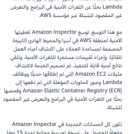
Lambda بحثًا عن الثغرات الأمنية في البرامج والتعرض
غير المقصود للشبكة عبر مؤسسة AWS.
مع هذا التوسع، توسع Amazon Inspector تغطيتها
الأمنية لمنطقة AWS في آسيا والمحيط الهادئ (تايبيه)،
المصممة لمساعدة العملاء على اكتشاف أعباء العمل
تلقائيًا، وإجراء تقييمات مستمرة للثغرات الأمنية، وتلقي
نتائج أمنية قابلة للتنفيذ. تم تصميم الخدمة لاكتشاف
مثيلات Amazon EC2 التي تم إطلاقها حديثًا ووظائف
Lambda وصور الحاويات المؤهلة التي تم دفعها إلى
Amazon Elastic Container Registry (ECR) وفحصها
بحثًا عن الثغرات الأمنية في البرامج والتعرض غير المقصود
للشبكة.
تكون كل الحسابات الجديدة في Amazon Inspector
مؤهلةً للحصول على نسخة تجريبية مجانية لمدة 15 يومًا