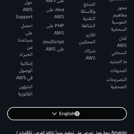
على AWS
حول
المنتج
محور
Java على
AWS
والأسئلة
مفاهيم
Support
AWS
التقنية
الحوسبة
الشائعة
PHP على
احصل
السحابية
AWS
على
تقارير
أمان
مساعدة
المحللين
JavaScript
AWS
من
على AWS
شركاء
السحابي
الخبراء
AWS
ما الجديد
إمكانية
المدونات
الوصول
في AWS
التصريحات
الصحفية
الشؤون
القانونية
English
Amazon جهة عمل تحرص على تحقيق مبدأ تكافؤ الفرص: للأقليات /