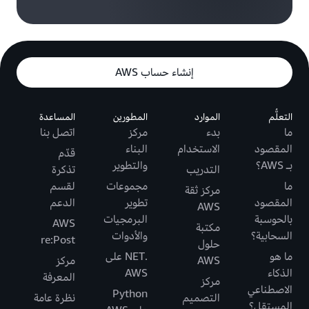
إنشاء حساب AWS
التعلُّم
الموارد
المطورين
المساعدة
ما
بدء
مركز
اتصل بنا
المقصود
الاستخدام
البناء
قدّم
بـ AWS؟
والتطوير
التدريب
تذكرة
ما
مجموعات
لقسم
مركز ثقة
المقصود
تطوير
الدعم
AWS
بالحوسبة
البرمجيات
AWS
مكتبة
السحابية؟
والأدوات
re:Post
حلول
ما هو
.NET على
AWS
مركز
الذكاء
AWS
المعرفة
مركز
الاصطناعي
Python
التصميم
نظرة عامة
المستقل؟