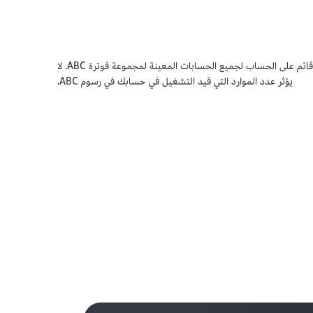
باستخدام موصِّل فوترة AWS‏ (ABC)، لن تدفع إلا مقابل الحسابات الموجودة ضمن مجموعة فوترة. يستخدم موصِّل فوترة AWS نموذج تسعير متدرج قائم على الحساب لجميع الحسابات المعينة لمجموعة فوترة ABC. لا
يؤثر عدد الموارد التي قيد التشغيل في حسابك في رسوم ABC.