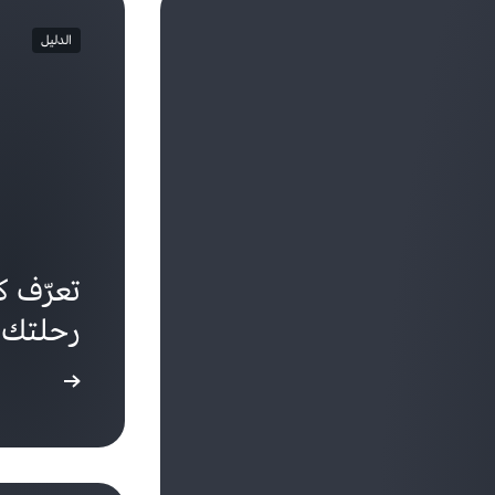
الدليل
تعرّف ك
رحلتك ا
استكشاف دليل المستخدم