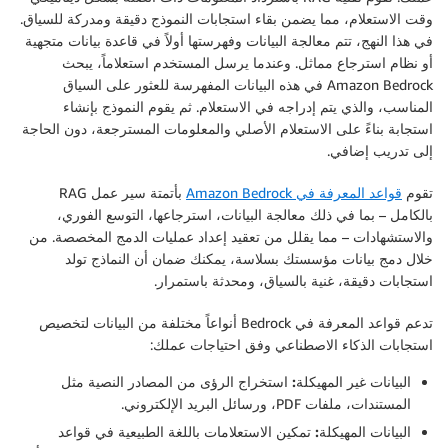
وقت الاستعلام، مما يضمن بقاء استجابات النموذج دقيقة ومدركة للسياق.
في هذا النهج، تتم معالجة البيانات وفهرستها أولاً في قاعدة بيانات متجهية
أو نظام استرجاع مماثل. وعندما يرسل المستخدم استعلاماً، يبحث
Amazon Bedrock في هذه البيانات المفهرسة للعثور على السياق
المناسب، والذي يتم إدراجه في الاستعلام. ثم يقوم النموذج بإنشاء
استجابة بناءً على الاستعلام الأصلي والمعلومات المسترجعة، دون الحاجة
إلى تدريب إضافي.
تقوم
قواعد المعرفة في Amazon Bedrock
بأتمتة سير عمل RAG
بالكامل – بما في ذلك معالجة البيانات، استرجاعها، التوسع الفوري،
والاستشهادات – مما يقلل من تعقيد إعداد عمليات الدمج المخصصة. من
خلال دمج بيانات مؤسستك بسلاسة، يمكنك ضمان أن النماذج تولد
استجابات دقيقة، غنية بالسياق، ومحدثة باستمرار.
تدعم قواعد المعرفة في Bedrock أنواعاً مختلفة من البيانات لتخصيص
استجابات الذكاء الاصطناعي وفق احتياجات عملك:
البيانات غير المهيكلة:
استخراج الرؤى من المصادر النصية مثل
المستندات، ملفات PDF، ورسائل البريد الإلكتروني.
البيانات المهيكلة:
تمكين الاستعلامات باللغة الطبيعية في قواعد