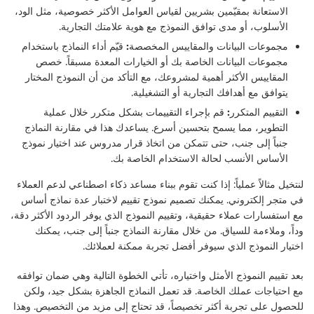
الاستعانة بمقيّمين بشريين لقياس العوامل الأكثر خصوصية، مثل الود،
الأسلوب، أو مدى توافق النموذج مع هوية علامتك التجارية.
مجموعات البيانات والمقاييس المخصصة:
قيّم أداء النماذج باستخدام
مجموعات البيانات الخاصة بك أو الخيارات المعدة مسبقاً. خصص
المقاييس الأكثر أهمية لمشروعك، مع التأكد من أن النموذج المختار
يتوافق مع أهدافك التجارية أو التشغيلية.
التقييم المتكرر:
قم بإجراء التقييمات بشكل متكرر خلال عملية
التطوير، مما يسمح بتحسين أسرع. يساعدك هذا في مقارنة النماذج
جنباً إلى جنب، حتى تتمكن من اتخاذ قرار مدروس عند اختيار نموذج
الأساس الأنسب لحالة الاستخدام الخاصة بك.
لنتخيل مثالاً عملياً: إذا كنت تقوم ببناء مساعد ذكاء اصطناعي لدعم العملاء
في متجر إلكتروني. يمكنك تصميم نموذج تقييم لاختبار عدة نماذج أساس
مع استفسارات عملاء حقيقية، وتقييم النموذج الذي يوفر الردود الأكثر دقة،
وداً، وملاءمة للسياق. من خلال مقارنة النماذج جنباً إلى جنب، يمكنك
اختيار النموذج الذي سيوفر أفضل تجربة ممكنة لعملائك.
بعد تقييم النموذج الأمثل واختياره، تأتي الخطوة التالية وهي ضمان توافقه
مع احتياجات عملك الخاصة. قد تعمل النماذج الجاهزة بشكل جيد، ولكن
للحصول على تجربة أكثر تخصيصاً، قد تحتاج إلى مزيد من التخصيص. وهذا