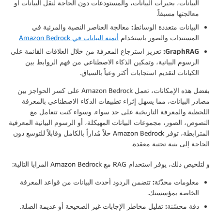
البيانات، بحيرات البيانات، والمستودعات دون الحاجة لنقل البيانات أو
معالجتها مسبقاً.
البيانات متعددة الوسائط:
معالجة العناصر النصية والمرئية في
المستندات والصور باستخدام
أتمتة البيانات في Amazon Bedrock
GraphRAG:
تعزيز استرجاع المعرفة من خلال العلاقات القائمة على
الرسوم البيانية، وتمكين الذكاء الاصطناعي من فهم الروابط بين
الكيانات لتقديم استجابات أكثر وعياً بالسياق.
بفضل هذه الإمكانات، تعمل Amazon Bedrock على كسر الحواجز بين
مصادر البيانات، مما يسهل إثراء تطبيقات الذكاء الاصطناعي بالمعرفة
اللحظية والمعرفة التاريخية على حد سواء. وسواء كنت تتعامل مع
النصوص، الصور، مجموعات البيانات المهيكلة، أو الرسوم البيانية المعرفية
المترابطة، توفر Amazon Bedrock حلاً مُداراً بالكامل وقابلاً للتوسع دون
الحاجة إلى بنية تحتية معقدة.
و لتلخيص ذلك، يوفر استخدام RAG مع Amazon Bedrock المزايا التالية:
معلومات محدّثة:
تتضمن الردود أحدث البيانات من قواعد المعرفة
الخاصة بمؤسستك.
دقة محسّنة:
تقليل مخاطر الإجابات غير الصحيحة أو عديمة الصلة.