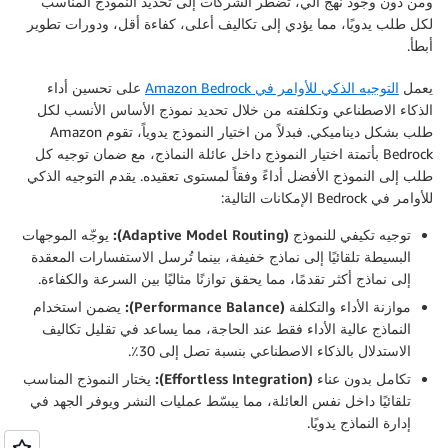
ومن دون وجود نهج آلي، تضطر الشركات إلى تحديد النموذج المناسب
لكل طلب يدويًا، مما يؤدي إلى تكاليف أعلى، كفاءة أقل، ودورات تطوير
أبطأ.
يعمل
التوجيه الذكي للأوامر في Amazon Bedrock
على تحسين أداء
الذكاء الاصطناعي وتكلفته من خلال تحديد نموذج الأساس الأنسب لكل
طلب بشكل ديناميكي. فبدلاً من اختيار النموذج يدوياً، تقوم Amazon
Bedrock بأتمتة اختيار النموذج داخل عائلة النماذج، مع ضمان توجيه كل
طلب إلى النموذج الأفضل أداءً وفقاً لمستوى تعقيده. يقدم التوجيه الذكي
للأوامر في Bedrock الإمكانات التالية:
توجيه تكيفي للنموذج (Adaptive Model Routing):
يوجّه الموجهات
البسيطة تلقائيًا إلى نماذج خفيفة، بينما تُرسل الاستفسارات المعقدة
إلى نماذج أكثر تقدمًا، مما يحقق توازنًا مثاليًا بين السرعة والكفاءة.
موازنة الأداء والتكلفة (Performance Balance):
يضمن استخدام
النماذج عالية الأداء فقط عند الحاجة، مما يساعد في تقليل تكاليف
الاستدلال بالذكاء الاصطناعي بنسبة تصل إلى 30٪.
تكامل بدون عناء (Effortless Integration):
يختار النموذج المناسب
تلقائيًا داخل نفس العائلة، مما يبسّط عمليات النشر ويوفر الجهد في
إدارة النماذج يدويًا.