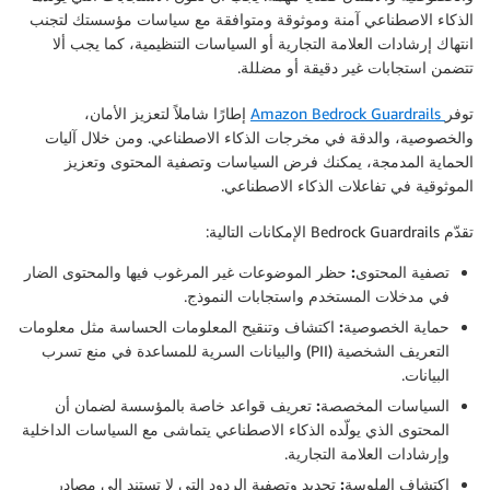
الذكاء الاصطناعي آمنة وموثوقة ومتوافقة مع سياسات مؤسستك لتجنب
انتهاك إرشادات العلامة التجارية أو السياسات التنظيمية، كما يجب ألا
تتضمن استجابات غير دقيقة أو مضللة.
توفر
Amazon Bedrock Guardrails
إطارًا شاملاً لتعزيز الأمان،
والخصوصية، والدقة في مخرجات الذكاء الاصطناعي. ومن خلال آليات
الحماية المدمجة، يمكنك فرض السياسات وتصفية المحتوى وتعزيز
الموثوقية في تفاعلات الذكاء الاصطناعي.
تقدّم Bedrock Guardrails الإمكانات التالية:
تصفية المحتوى:
حظر الموضوعات غير المرغوب فيها والمحتوى الضار
في مدخلات المستخدم واستجابات النموذج.
حماية الخصوصية:
اكتشاف وتنقيح المعلومات الحساسة مثل معلومات
التعريف الشخصية (PII) والبيانات السرية للمساعدة في منع تسرب
البيانات.
السياسات المخصصة:
تعريف قواعد خاصة بالمؤسسة لضمان أن
المحتوى الذي يولّده الذكاء الاصطناعي يتماشى مع السياسات الداخلية
وإرشادات العلامة التجارية.
اكتشاف الهلوسة:
تحديد وتصفية الردود التي لا تستند إلى مصادر