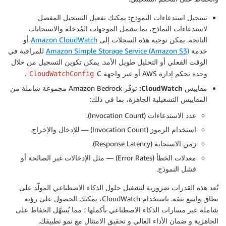
تسجيل استدعاءات النموذج:
يمكنك تفعيل التسجيل المفصل
لاستدعاءات النماذج، بما يشمل الموجهات المُدخلة والاستجابات
الناتجة. يمكن توجيه هذه السجلات إلى
Amazon CloudWatch
أو
خدمة
Amazon Simple Storage Service (Amazon S3)
للمراقبة في
الوقت الفعلي أو التحليل طويل الأمد. يمكن تكوين التسجيل من خلال
وحدة تحكم إدارة AWS أو عبر واجهة C
.
CloudWatchConfig
مقاييس CloudWatch:
توفّر Amazon Bedrock مجموعة شاملة من
المقاييس التشغيلية الجاهزة، بما في ذلك:
عدد الاستدعاءات (Invocation Count).
استخدام الرموز (Invocation Count) — للإدخال والإخراج.
زمن الاستجابة (Response Latency).
معدلات الخطأ (Error Rates) — مثل الإدخالات غير الصالحة أو
فشل النموذج.
تُعد هذه القدرات ضرورية لتشغيل حلول الذكاء الاصطناعي المولّد على
نطاق واسع بثقة. باستخدام CloudWatch، يمكنك الحصول على رؤية
شاملة عبر مسارات الذكاء الاصطناعي بأكملها ؛ مما يُسهّل الحفاظ على
الجاهزية و ضمان الأداء العالي و تحقيق الامتثال مع نمو تطبيقك.