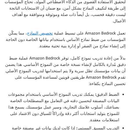
لتحقيق الاستفادة القصوى من الذكاء الاصطناعي المولّد، تحتاج المؤسسات
إلى طريقة لتكييف النماذج بشكل آمن، مع ضمان أن الاستجابات الناتجة
ليست دقيقة فحسب، بل أيضاً ذات صلة وموثوقة ومتوافقة مع أهداف
الأعمال.
تعمل Amazon Bedrock على تبسيط عملية
تخصيص النماذج
، مما يمكّن
المؤسسات من ضبط نماذج الأساس باستخدام بياناتها الخاصة دون الحاجة
إلى إنشاء نماذج من الصفر أو إدارة بنية تحتية معقدة.
بدلاً من إعادة تدريب نموذج كامل، توفر Amazon Bedrock عملية ضبط
دقيق مُدارة بالكامل لإنشاء نسخة خاصة من النموذج الأساسي. هذا يضمن
أن بيانات مؤسستك تظل سرية ولا يتم استخدامها لتدريب النموذج الأصلي.
تقدم Amazon Bedrock طريقتين قويتين لمساعدة المؤسسات على
تحسين النماذج بكفاءة:
الضبط الدقيق:
يمكنك تدريب النموذج الأساسي باستخدام مجموعات
البيانات المصنفة لتحسين دقته في التعامل مع المصطلحات الخاصة
بصناعتك، أسلوب علامتك التجارية، وسير عمل مؤسستك. يسمح هذا
للنموذج بتوليد استجابات أكثر دقة وإدراكاً للسياق دون الاعتماد على
استعلامات معقدة.
التدريب المسبق المستمر:
إذا كانت لديك بيانات غير مصنفة خاصة