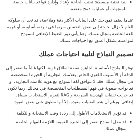
بنية تحتية مبسطة:
تجنب الحاجة لإعداد وإدارة قواعد بيانات خاصة
للمتجهات أو عمليات دمج معقدة.
عندما يعتمد نموذجك على البيانات الأكثر دقة وملاءمة، قد تجد أن سلوكه
العام لا يزال بحاجة إلى بعض التحسين – ربما في نبرته، أسلوبه، أو فهمه
للغة الخاصة بمجال عملك. وهنا يأتي دور الضبط الإضافي للنموذج
لمواءمته بشكل أعمق مع احتياجات عملك.
تصميم النماذج لتلبية احتياجات عملك
توفر النماذج الأساسية الجاهزة نقطة انطلاق قوية، لكنها غالباً ما تفتقر إلى
الدقة أو الأسلوب اللغوي الخاص بعلامتك التجارية أو الخبرة المتخصصة
في مجال عملك. فقد لا تتوافق لغة النموذج مع هوية علامتك التجارية، أو
قد يواجه صعوبة في فهم المصطلحات المتخصصة في مجالك. ربما تكون
قد جربت تقنيات الهندسة السريعة و RAG لتعزيز الاستجابات بسياق
إضافي. ورغم أن هذه التقنيات مفيدة، إلا أنها تنطوي على بعض القيود:
قد تؤدي الاستعلامات الأطول إلى زيادة وقت الاستجابة والتكلفة.
قد تظل النماذج تفتقر إلى الخبرة العميقة اللازمة للمهام الخاصة
بمجال عملك.