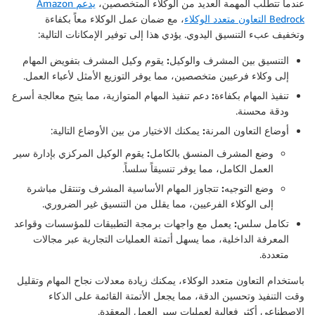
عندما تتطلب المهمة العديد من الوكلاء المتخصصين،
يدعم Amazon
Bedrock التعاون متعدد الوكلاء
، مع ضمان عمل الوكلاء معاً بكفاءة
وتخفيف عبء التنسيق اليدوي. يؤدي هذا إلى توفير الإمكانات التالية:
التنسيق بين المشرف والوكيل:
يقوم وكيل المشرف بتفويض المهام
إلى وكلاء فرعيين متخصصين، مما يوفر التوزيع الأمثل لأعباء العمل.
تنفيذ المهام بكفاءة:
دعم تنفيذ المهام المتوازية، مما يتيح معالجة أسرع
ودقة محسنة.
أوضاع التعاون المرنة:
يمكنك الاختيار من بين الأوضاع التالية:
وضع المشرف المنسق بالكامل:
يقوم الوكيل المركزي بإدارة سير
العمل الكامل، مما يوفر تنسيقاً سلساً.
وضع التوجيه:
تتجاوز المهام الأساسية المشرف وتنتقل مباشرة
إلى الوكلاء الفرعيين، مما يقلل من التنسيق غير الضروري.
تكامل سلس:
يعمل مع واجهات برمجة التطبيقات للمؤسسات وقواعد
المعرفة الداخلية، مما يسهل أتمتة العمليات التجارية عبر مجالات
متعددة.
باستخدام التعاون متعدد الوكلاء، يمكنك زيادة معدلات نجاح المهام وتقليل
وقت التنفيذ وتحسين الدقة، مما يجعل الأتمتة القائمة على الذكاء
الاصطناعي أكثر فعالية لعمليات سير العمل المعقدة.