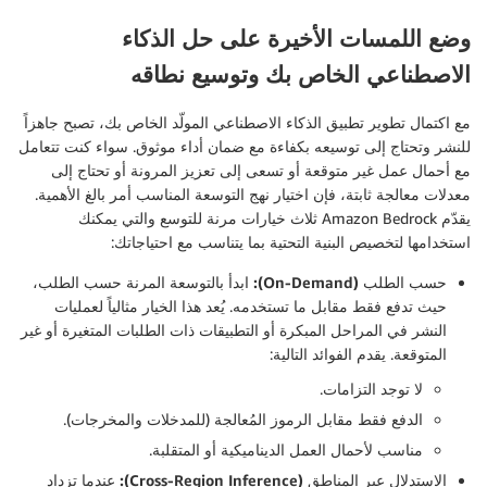
وضع اللمسات الأخيرة على حل الذكاء
الاصطناعي الخاص بك وتوسيع نطاقه
مع اكتمال تطوير تطبيق الذكاء الاصطناعي المولّد الخاص بك، تصبح جاهزاً
للنشر وتحتاج إلى توسيعه بكفاءة مع ضمان أداء موثوق. سواء كنت تتعامل
مع أحمال عمل غير متوقعة أو تسعى إلى تعزيز المرونة أو تحتاج إلى
معدلات معالجة ثابتة، فإن اختيار نهج التوسعة المناسب أمر بالغ الأهمية.
يقدّم Amazon Bedrock ثلاث خيارات مرنة للتوسع والتي يمكنك
استخدامها لتخصيص البنية التحتية بما يتناسب مع احتياجاتك:
حسب الطلب (On-Demand):
ابدأ بالتوسعة المرنة حسب الطلب،
حيث تدفع فقط مقابل ما تستخدمه. يُعد هذا الخيار مثالياً لعمليات
النشر في المراحل المبكرة أو التطبيقات ذات الطلبات المتغيرة أو غير
المتوقعة. يقدم الفوائد التالية:
لا توجد التزامات.
الدفع فقط مقابل الرموز المُعالجة (للمدخلات والمخرجات).
مناسب لأحمال العمل الديناميكية أو المتقلبة.
الاستدلال عبر المناطق (Cross-Region Inference):
عندما تزداد