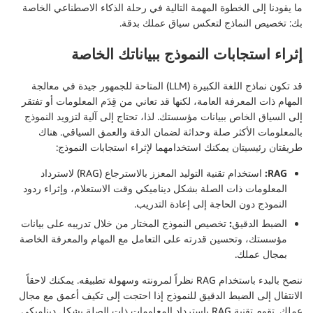
ما يقودنا إلى الخطوة المهمة التالية في رحلة الذكاء الاصطناعي الخاصة
بك: تخصيص النماذج لتعكس سياق عملك بدقة.
إثراء استجابات النموذج ببياناتك الخاصة
قد تكون نماذج اللغة الكبيرة (LLM) المتاحة للجمهور جيدة في معالجة
المهام ذات المعرفة العامة، لكنها قد تعاني من قِدَم المعلومات أو تفتقر
إلى السياق الخاص ببيانات مؤسستك. لذا، تحتاج إلى آلية لتزويد النموذج
بالمعلومات الأكثر صلة وحداثة لضمان الدقة والعمق السياقي. هناك
طريقتان رئيسيتان يمكنك استخدامهما لإثراء استجابات النموذج:
RAG:
استخدام تقنية التوليد المعزز بالاسترجاع (RAG) لاسترداد
المعلومات ذات الصلة بشكل ديناميكي وقت الاستعلام، وإثراء ردود
النموذج دون الحاجة إلى إعادة التدريب.
الضبط الدقيق:
تخصيص النموذج المختار من خلال تدريبه على بيانات
مؤسستك، وتحسين قدرته على التعامل مع المهام والمعرفة الخاصة
بمجال عملك.
ننصح بالبدء باستخدام RAG نظراً لمرونته وسهولة تطبيقه. يمكنك لاحقاً
الانتقال إلى الضبط الدقيق للنموذج إذا احتجت إلى تكيف أعمق مع مجال
عملك. تقوم تقنية RAG باسترداد المعلومات ذات الصلة بشكل ديناميكي