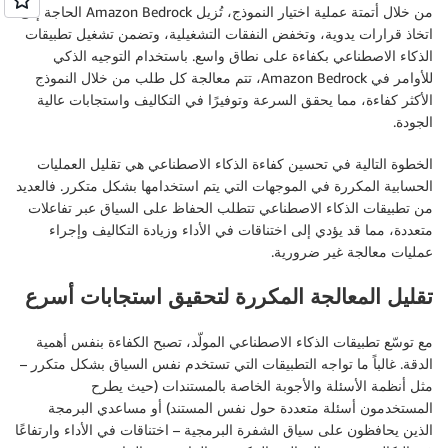
من خلال أتمتة عملية اختيار النموذج، تُزيل Amazon Bedrock الحاجة إلى
اتخاذ قرارات يدوية، وتخفض النفقات التشغيلية، وتضمن تشغيل تطبيقات
الذكاء الاصطناعي بكفاءة على نطاق واسع. باستخدام التوجيه الذكي
للأوامر في Amazon Bedrock، تتم معالجة كل طلب من خلال النموذج
الأكثر كفاءة، مما يحقق السرعة وتوفيرًا في التكاليف واستجابات عالية
الجودة.
الخطوة التالية في تحسين كفاءة الذكاء الاصطناعي هي تقليل العمليات
الحسابية المكررة في الموجهات التي يتم استخدامها بشكل متكرر. فالعديد
من تطبيقات الذكاء الاصطناعي تتطلب الحفاظ على السياق عبر تفاعلات
متعددة، مما قد يؤدي إلى اختناقات في الأداء وزيادة التكاليف وإجراء
عمليات معالجة غير ضرورية.
تقليل المعالجة المكررة لتحقيق استجابات أسرع
مع توسّع تطبيقات الذكاء الاصطناعي المولّد، تصبح الكفاءة بنفس أهمية
الدقة. غالباً ما تواجه التطبيقات التي تستخدم نفس السياق بشكل متكرر –
مثل أنظمة الأسئلة والأجوبة الخاصة بالمستندات (حيث يطرح
المستخدمون أسئلة متعددة حول نفس المستند) أو مساعدي البرمجة
الذين يحافظون على سياق الشفرة البرمجية – اختناقات في الأداء وارتفاعًا