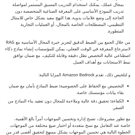
بمجال عملك، يمكنك استخدام التدريب المسبق المستمر لمواصلة
تدريب النموذج الأساسي على المعرفة الصناعية المتخصصة دون
الحاجة إلى وضع علامات يدوية. هذا النهج مفيد بشكل خاص للامتثال
التنظيمي، المصطلحات الخاصة بالمجال، أو العمليات التجارية
المتطورة.
من خلال الجمع بين الضبط الدقيق لتعزيز خبرة المجال الأساسية مع RAG
لاسترجاع المعرفة في الوقت الفعلي، يمكن للمؤسسات إنشاء نماذج ذكاء
اصطناعي عالية التخصص تظل دقيقة وقابلة للتكيف، مع ضمان توافق
نمط الاستجابات مع أهداف العمل.
و لتلخيص ذلك، تقدم Amazon Bedrock المزايا التالية:
التخصيص مع الحفاظ على الخصوصية:
ضبط النماذج بأمان مع ضمان
بقاء بيانات مؤسستك خاصة.
الكفاءة:
تحقيق دقة عالية وملاءمة للمجال دون تعقيد بناء النماذج من
الصفر.
مع تطور مشروعك، تصبح إدارة وتحسين الموجهات أمراً بالغ الأهمية،
خاصة عند التعامل مع نسخ متعددة أو اختبار صيغ مختلفة من الموجهات.
الخطوة التالية هي تحسين الموجهات بشكل ممنهج لتحقيق أقصى قدر من