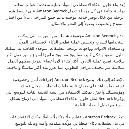
يُعد بناء حلول الذكاء الاصطناعي المولّد عملية متعددة الجوانب تتطلب
دراسة متأنية في كل مرحلة. تعمل Amazon Bedrock على تبسيط هذه
الرحلة من خلال توفير خدمة موحدة تدعم جميع المراحل، بدءاً من اختيار
النموذج وتخصيصه وصولاً إلى النشر والامتثال.
تقدم Amazon Bedrock مجموعة شاملة من الميزات التي يمكنك
استخدامها لتسريع وتحسين عملية تطوير الذكاء الاصطناعي المولّد.
وباستخدام الأدوات وواجهات برمجة التطبيقات الموحدة الخاصة به، يمكنك
تقليل التعقيد بشكل كبير، مما يتيح مما يتيح تطويرًا أسرع وسير عمل أكثر
سلاسة. تصبح عملية التعاون أكثر كفاءة لأن أعضاء الفريق يمكنهم العمل
بسلاسة عبر مختلف مراحل التطوير، مما يعزز بيئة أكثر تماسكًا وإنتاجية.
بالإضافة إلى ذلك، يدمج Amazon Bedrock إجراءات أمان وخصوصية
قوية، مما يساعد على ضمان تلبية حلولك لمتطلبات مجال عملك
ومؤسستك. وأخيرًا، يمكنك الاستفادة من البنية التحتية القابلة للتوسع التي
يوفرها Bedrock لنقل حلول الذكاء الاصطناعي المولّد إلى الإنتاج بشكل
أسرع مع تقليل النفقات العامة.
يتميّز Amazon Bedrock باعتباره حلًا متكاملًا شاملًا يمكنك الاعتماد عليه
في بناء تطبيقات ذكاء اصطناعي مولّدة متقدمة وآمنة وقابلة للتوسع.