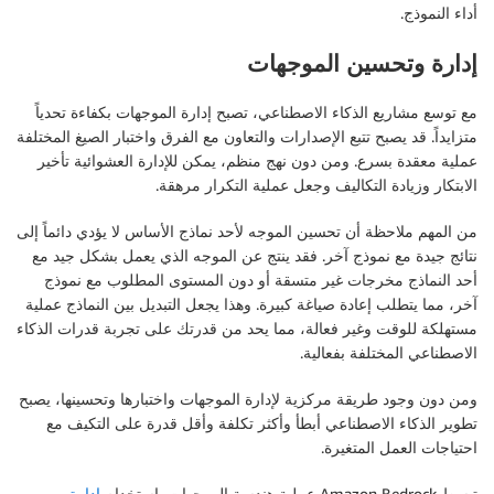
أداء النموذج.
إدارة وتحسين الموجهات
مع توسع مشاريع الذكاء الاصطناعي، تصبح إدارة الموجهات بكفاءة تحدياً
متزايداً. قد يصبح تتبع الإصدارات والتعاون مع الفرق واختبار الصيغ المختلفة
عملية معقدة بسرع. ومن دون نهج منظم، يمكن للإدارة العشوائية تأخير
الابتكار وزيادة التكاليف وجعل عملية التكرار مرهقة.
من المهم ملاحظة أن تحسين الموجه لأحد نماذج الأساس لا يؤدي دائماً إلى
نتائج جيدة مع نموذج آخر. فقد ينتج عن الموجه الذي يعمل بشكل جيد مع
أحد النماذج مخرجات غير متسقة أو دون المستوى المطلوب مع نموذج
آخر، مما يتطلب إعادة صياغة كبيرة. وهذا يجعل التبديل بين النماذج عملية
مستهلكة للوقت وغير فعالة، مما يحد من قدرتك على تجربة قدرات الذكاء
الاصطناعي المختلفة بفعالية.
ومن دون وجود طريقة مركزية لإدارة الموجهات واختبارها وتحسينها، يصبح
تطوير الذكاء الاصطناعي أبطأ وأكثر تكلفة وأقل قدرة على التكيف مع
احتياجات العمل المتغيرة.
تبسط Amazon Bedrock عملية هندسة الموجهات باستخدام
إدارة