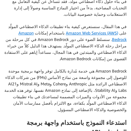
في بناء حلول ذكاء اصطناعي مولّد، فقد تتساءل عن كيفية التعامل مع
التحديات المصاحبة، بدءاً من اختيار النماذج المناسبة وصولاً إلى إدارة
الاستعلامات وحماية خصوصية البيانات.
في هذا المقال، سنستعرض كيفية بناء تطبيقات الذكاء الاصطناعي المولّد
على
Amazon Web Services (AWS)
باستخدام إمكانات
Amazon
Bedrock
. سنسلط الضوء على دور Amazon Bedrock في كل مرحلة من
مراحل رحلة الذكاء الاصطناعي المولّد. يستهدف هذا الدليل كلاً من خبراء
الذكاء الاصطناعي والمبتدئين في هذا المجال، مساعداً إياهم على الاستفادة
القصوى من إمكانات Amazon Bedrock.
Amazon Bedrock هي خدمة مُدارة بالكامل توفر واجهة برمجية موحدة
للوصول إلى مجموعة واسعة من نماذج الأساس (FMs) من شركات الذكاء
الاصطناعي الرائدة مثل Anthropic وCohere وMeta وMistral AI وAI21
Labs وStability AI، بالإضافة إلى نماذج Amazon نفسها. توفر هذه الخدمة
مجموعة من الأدوات والميزات المصممة لمساعدتك في بناء تطبيقات
الذكاء الاصطناعي المولّد بكفاءة، مع الالتزام بأفضل ممارسات الأمان
والخصوصية والذكاء الاصطناعي المسؤول.
استدعاء النموذج باستخدام واجهة برمجة