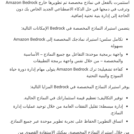
استثمرت بالفعل في نماذج مخصصة تم تطويرها خارج Amazon Bedrock
وترغب في دمجها في حل الذكاء الاصطناعي الجديد الخاص بك دون
الحاجة إلى إدارة بنية تحتية إضافية.
يتضمن استيراد النماذج المخصصة في Bedrock الإمكانات التالية:
تكامل سلس:
استيراد نماذجك المخصصة إلى Amazon Bedrock
بسهولة
واجهة برمجية موحدة:
التفاعل مع جميع النماذج – الأساسية
والمخصصة – من خلال نفس واجهة برمجة التطبيقات
كفاءة تشغيلية:
ترك Amazon Bedrock يتولى مهام إدارة دورة حياة
النموذج والبنية التحتية
يوفر استيراد النماذج المخصصة في Bedrock المزايا التالية:
توفير التكاليف:
تعظيم قيمة استثماراتك في النماذج الحالية.
إدارة مبسطة:
تقليل النفقات العامة من خلال توحيد عمليات إدارة
النماذج.
اتساق التطوير:
الحفاظ على تجربة تطوير موحدة عبر جميع النماذج.
من خلال استيراد النماذج المخصصة، يمكنك الاستفادة القصوى من