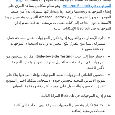
الموجهات في Amazon Bedrock
، وهو نظام متكامل يساعد الفرق على
إنشاء الموجهات وتحسينها وإصدارها ومشاركتها بسهولة. بدلاً من ضبط
الموجهات يدوياً لشهور،، تسرع Amazon Bedrock التجريب وتحسين جودة
الاستجابة دون الحاجة إلى كتابة تعليمات برمجية إضافية. تقدم إدارة
الموجهات في Bedrock الإمكانات التالية:
إدارة الإصدارات والتعاون:
إدارة تكرار الموجهات ضمن مساحة عمل
مشتركة، مما يتيح للفرق تتبّع التغييرات وإعادة استخدام الموجهات
المُحسّنة بسهولة.
الاختبار جنباً إلى جنب (Side-by-Side Testing):
مقارنة نسختين من
الموجهات في الوقت نفسه لتحليل سلوك النموذج وتحديد الصيغة
الأكثر فاعلية.
التحسين التلقائي للموجهات:
ضبط الموجهات وإعادة صياغتها بناءً على
نموذج الأساس المحدد لتحسين جودة الاستجابة. يمكنك اختيار النموذج،
تطبيق التحسين، والحصول على موجه أكثر دقة وملاءمة للسياق.
تقدم إدارة الموجهات في Bedrock المزايا التالية:
الكفاءة:
تكرار وتحسين الموجهات بسرعة دون الحاجة إلى كتابة
تعليمات برمجية إضافية.