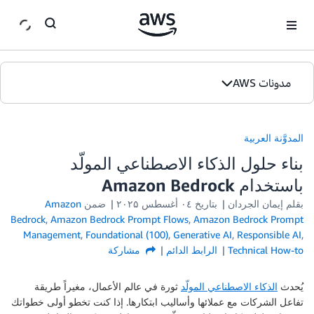
ان
مدونات AWS
الصفحة الرئيسية
المدوَّنة العربية
الإصدارات
بناء حلول الذكاء الاصطناعي المولّد
باستخدام Amazon Bedrock
بقلم إيمان الجردان
بتاريخ
۰٤ أغسطس ۲۰۲۵
ضمن
Amazon
Bedrock
,
Amazon Bedrock Prompt Flows
,
Amazon Bedrock Prompt
Management
,
Foundational (100)
,
Generative AI
,
Responsible AI
,
Technical How-to
الرابط الدائم
مشاركة
يُحدث
الذكاء الاصطناعي المولّد
ثورة في عالم الأعمال، مغيراً طريقة
تفاعل الشركات مع عملائها وأساليب ابتكارها. إذا كنت تخطو أولى خطواتك