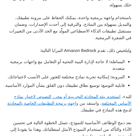
حلك بسهولة.
باستخدام واجهة برمجية واحدة، يمكنك الحفاظ على مرونة تطبيقك،
والتبديل بسهولة بين النماذج، والترقية إلى أحدث الإصدارات، وضمان
مستقبل تطبيقات الذكاء الاصطناعي المولّد مع الحد الأدنى من التغييرات
في الشفرة البرمجية.
ولتلخيص ذلك، تقدم Amazon Bedrock المزايا التالية:
البساطة:
لا حاجة لإدارة البنية التحتية أو التعامل مع واجهات برمجية
متعددة.
المرونة:
إمكانية تجربة نماذج مختلفة للعثور على الأنسب لاحتياجاتك.
قابلية التوسع:
توسيع نطاق تطبيقك دون القلق بشأن الموارد الأساسية.
للبدء،
استخدم بيئة المحادثة التجريبية أو محرر النصوص لاختبار نماذج
الأساس المختلفة
، واستفد من
واجهة برمجة التطبيقات الخاصة بالمحادثة
لدمج هذه النماذج في تطبيقك.
بعد دمج الوظائف الأساسية للنموذج، تتمثل الخطوة التالية في تحسين
الأداء والتأكد من استخدام النموذج الأمثل لمتطلباتك. وهذا ما يقودنا إلى
أهمية تقييم النماذج ومقارنتها.