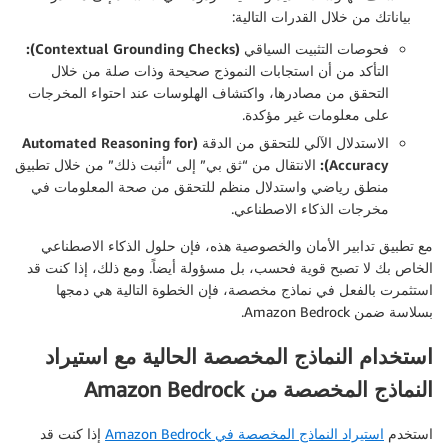
بياناتك من خلال القدرات التالية:
فحوصات التثبيت السياقي
(Contextual Grounding Checks):
التأكد من أن استجابات النموذج صحيحة وذات صلة من خلال
التحقق من مصادرها، واكتشاف الهلوسات عند احتواء المخرجات
على معلومات غير مؤكدة.
الاستدلال الآلي للتحقق من الدقة (Automated Reasoning for
Accuracy):
الانتقال من “ثق بي” إلى “أثبت ذلك” من خلال تطبيق
منطق رياضي واستدلال منظم للتحقق من صحة المعلومات في
مخرجات الذكاء الاصطناعي.
مع تطبيق تدابير الأمان والخصوصية هذه، فإن حلول الذكاء الاصطناعي
الخاص بك لا تصبح قوية فحسب، بل مسؤولة أيضاً. ومع ذلك، إذا كنت قد
استثمرت بالفعل في نماذج مخصصة، فإن الخطوة التالية هي دمجها
بسلاسة ضمن Amazon Bedrock.
استخدام النماذج المخصصة الحالية مع استيراد
النماذج المخصصة من Amazon Bedrock
استخدم
استيراد النماذج المخصصة في Amazon Bedrock
إذا كنت قد