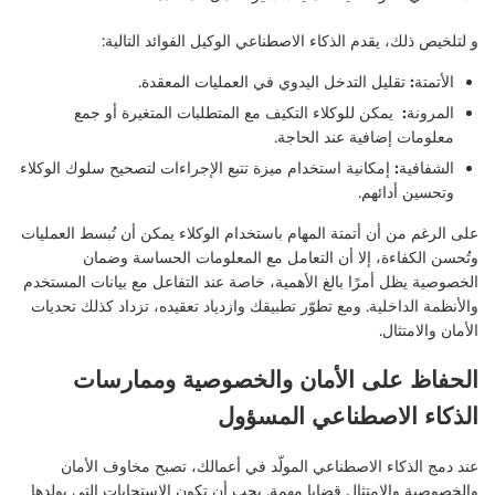
و لتلخيص ذلك، يقدم الذكاء الاصطناعي الوكيل الفوائد التالية:
الأتمتة:
تقليل التدخل اليدوي في العمليات المعقدة.
المرونة:
يمكن للوكلاء التكيف مع المتطلبات المتغيرة أو جمع
معلومات إضافية عند الحاجة.
الشفافية:
إمكانية
استخدام ميزة تتبع
الإجراءات لتصحيح سلوك
الوكلاء
وتحسين أدائهم.
على الرغم من أن
أتمتة
المهام
باستخدام
الوكلاء يمكن أن
تُ
بسط العمليات
وتُحسن الكفاءة
، إلا أن التعامل مع المعلومات الحساسة وضمان
الخصوصية
يظل أمرًا بالغ
الأهمية، خاصة عند التفاعل مع بيانات المستخدم
والأنظمة الداخلية.
ومع تطوّر تطبيقك وازدياد تعقيده، تزداد كذلك
تحديات
الأمان والامتثال.
الحفاظ على الأمان والخصوصية وممارسات
الذكاء الاصطناعي المسؤول
عند دمج الذكاء الاصطناعي المولّد في أعمالك، تصبح مخاوف الأمان
والخصوصية والامتثال قضايا مهمة. يجب أن تكون الاستجابات التي يولدها