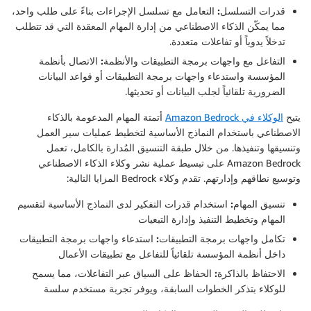
قدرات التسلسل:
التعامل مع تسلسل الإجراءات بناءً على طلب واحد،
مما يمكّن الذكاء الاصطناعي من إدارة المهام المعقدة التي قد تتطلب
تدخلاً يدوياً أو تفاعلات متعددة.
التفاعل مع واجهات برمجة التطبيقات والأنظمة:
الاتصال بأنظمة
المؤسسة واستدعاء واجهات برمجة التطبيقات أو قواعد البيانات
الضرورية تلقائياً لجلب البيانات أو تحديثها.
يتيح
الوكلاء في Amazon Bedrock
أتمتة المهام المدعومة بالذكاء
الاصطناعي باستخدام النماذج الأساسية لتخطيط عمليات سير العمل
وتنسيقها وتنفيذها. من خلال طبقة التنسيق المُدارة بالكامل، تعمل
Amazon Bedrock على تبسيط عملية نشر وكلاء الذكاء الاصطناعي
وتوسيع نطاقهم وإدارتهم. تقدم وكلاء Bedrock المزايا التالية:
تنسيق المهام:
استخدام قدرات التفكير لدى النماذج الأساسية لتقسيم
المهام وتخطيط التنفيذ وإدارة التبعيات
تكامل واجهات برمجة التطبيقات:
استدعاء واجهات برمجة التطبيقات
داخل أنظمة المؤسسة تلقائياً للتفاعل مع تطبيقات الأعمال
الاحتفاظ بالذاكرة:
الحفاظ على السياق عبر التفاعلات، مما يسمح
للوكلاء بتذكر الخطوات السابقة، ويوفر تجربة مستخدم سلسة