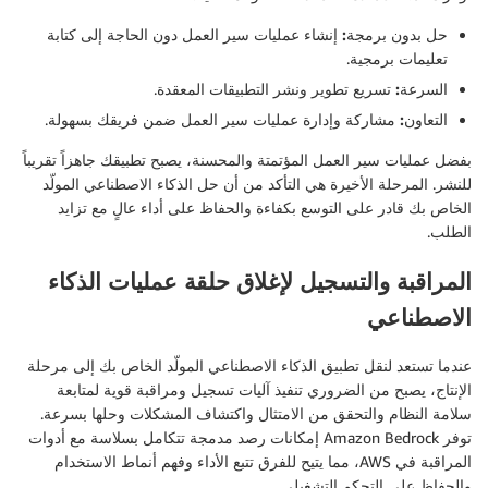
حل بدون برمجة:
إنشاء عمليات سير العمل دون الحاجة إلى كتابة
تعليمات برمجية.
السرعة:
تسريع تطوير ونشر التطبيقات المعقدة.
التعاون:
مشاركة وإدارة عمليات سير العمل ضمن فريقك بسهولة.
بفضل عمليات سير العمل المؤتمتة والمحسنة، يصبح تطبيقك جاهزاً تقريباً
للنشر. المرحلة الأخيرة هي التأكد من أن حل الذكاء الاصطناعي المولّد
الخاص بك قادر على التوسع بكفاءة والحفاظ على أداء عالٍ مع تزايد
الطلب.
المراقبة والتسجيل لإغلاق حلقة عمليات الذكاء
الاصطناعي
عندما تستعد لنقل تطبيق الذكاء الاصطناعي المولّد الخاص بك إلى مرحلة
الإنتاج، يصبح من الضروري تنفيذ آليات تسجيل ومراقبة قوية لمتابعة
سلامة النظام والتحقق من الامتثال واكتشاف المشكلات وحلها بسرعة.
توفر Amazon Bedrock إمكانات رصد مدمجة تتكامل بسلاسة مع أدوات
المراقبة في AWS، مما يتيح للفرق تتبع الأداء وفهم أنماط الاستخدام
والحفاظ على التحكم التشغيلي.