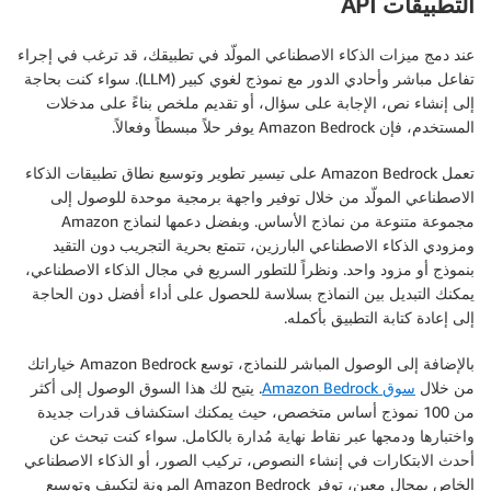
التطبيقات API
عند دمج ميزات الذكاء الاصطناعي المولّد في تطبيقك، قد ترغب في إجراء
تفاعل مباشر وأحادي الدور مع نموذج لغوي كبير (LLM). سواء كنت بحاجة
إلى إنشاء نص، الإجابة على سؤال، أو تقديم ملخص بناءً على مدخلات
المستخدم، فإن Amazon Bedrock يوفر حلاً مبسطاً وفعالاً.
تعمل Amazon Bedrock على تيسير تطوير وتوسيع نطاق تطبيقات الذكاء
الاصطناعي المولّد من خلال توفير واجهة برمجية موحدة للوصول إلى
مجموعة متنوعة من نماذج الأساس. وبفضل دعمها لنماذج Amazon
ومزودي الذكاء الاصطناعي البارزين، تتمتع بحرية التجريب دون التقيد
بنموذج أو مزود واحد. ونظراً للتطور السريع في مجال الذكاء الاصطناعي،
يمكنك التبديل بين النماذج بسلاسة للحصول على أداء أفضل دون الحاجة
إلى إعادة كتابة التطبيق بأكمله.
بالإضافة إلى الوصول المباشر للنماذج، توسع Amazon Bedrock خياراتك
من خلال
سوق Amazon Bedrock
. يتيح لك هذا السوق الوصول إلى أكثر
من 100 نموذج أساس متخصص، حيث يمكنك استكشاف قدرات جديدة
واختبارها ودمجها عبر نقاط نهاية مُدارة بالكامل. سواء كنت تبحث عن
أحدث الابتكارات في إنشاء النصوص، تركيب الصور، أو الذكاء الاصطناعي
الخاص بمجال معين، توفر Amazon Bedrock المرونة لتكييف وتوسيع