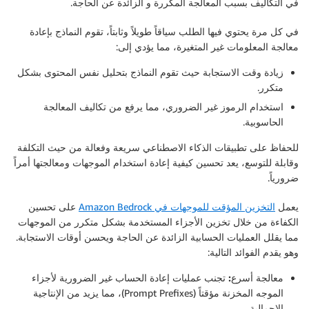
في التكاليف بسبب المعالجة المكررة و الزائدة عن الحاجة.
في كل مرة يحتوي فيها الطلب سياقاً طويلاً وثابتاً، تقوم النماذج بإعادة
معالجة المعلومات غير المتغيرة، مما يؤدي إلى:
زيادة وقت الاستجابة حيث تقوم النماذج بتحليل نفس المحتوى بشكل
متكرر.
استخدام الرموز غير الضروري، مما يرفع من تكاليف المعالجة
الحاسوبية.
للحفاظ على تطبيقات الذكاء الاصطناعي سريعة وفعالة من حيث التكلفة
وقابلة للتوسع، يعد تحسين كيفية إعادة استخدام الموجهات ومعالجتها أمراً
ضرورياً.
يعمل
التخزين المؤقت للموجهات في Amazon Bedrock
على تحسين
الكفاءة من خلال تخزين الأجزاء المستخدمة بشكل متكرر من الموجهات
مما يقلل العمليات الحسابية الزائدة عن الحاجة ويحسن أوقات الاستجابة.
وهو يقدم الفوائد التالية:
معالجة أسرع:
تجنب عمليات إعادة الحساب غير الضرورية لأجزاء
الموجه المخزنة مؤقتاً (Prompt Prefixes)، مما يزيد من الإنتاجية
الإجمالية.