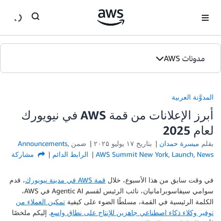
ان
مدونات AWS
الصفحة الرئيسية
المدوَّنة العربية
الإصدارات
أبرز الإعلانات من قمة AWS في نيويورك
لعام 2025
بقلم
ميسرة حمدان
بتاريخ
۱۷ يوليو ۲۰۲۵
ضمن
,
Announcements
News
,
Launch
,
AWS Summit New York
الرابط الدائم
مشاركة
في وقت سابق من هذا الأسبوع، خلال
قمة AWS في مدينة نيويورك
، قدم
سوامي سيفاسوبرامانيان، نائب الرئيس لقسم Agentic AI في AWS،
الكلمة الرئيسية في القمة، مسلطًا الضوء على كيفية
تمكين العملاء من
توفير وكلاء ذكاء اصطناعي جاهزين للإنتاج على نطاق واسع
. إليكم ملخصًا