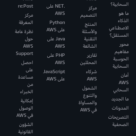
السحابية؟
.NET على
re:Post
مركز
ما هو
AWS
التصميم
مركز
الذكاء
Python
المعرفة
المنتج
الاصطناعي
على AWS
والأسئلة
نظرة عامة
المستقل؟
التقنية
Java على
حول
محور
الشائعة
AWS
AWS
مفاهيم
Support
تقارير
PHP على
الحوسبة
المحللين
AWS
احصل
السحابية
على
شركاء
JavaScript
أمان
مساعدة
AWS
على AWS
AWS
من
الشمول
السحابي
الخبراء
والتنوع
ما الجديد
إمكانية
والمساواة
المدونات
الوصول
في AWS
في AWS
التصريحات
الصحفية
الشؤون
القانونية