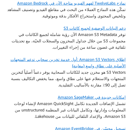
نماذج TwelveLabs لفهم الفيديو متاحة الآن في Amazon Bedrock
تمكّن هذه النماذج العملاء من البحث في مقاطع الفيديو وتصنيف المشاهد
وتلخيص المحتوى واستخراج الأفكار بدقة وموثوقية.
دعم البيانات الوصفية لجميع كائنات S3
توفر Amazon S3 Metadata الآن رؤية شاملة لجميع الكائنات في
مجموعات S3 من خلال جداول المخزون والسجلات الحيّة، مع تحديثات
تلقائية في غضون ساعة من إجراء التغييرات.
إطلاق Amazon S3 Vectors :أول خدمة تخزين سحابي تدعم المتجهات
الأصلية على نطاق واسع (معاينة)
S3 Vectors هو مخزن جديد للكائنات السحابية يوفر دعماً أصلياً لتخزين
المتجهات والاستعلام عنها على نطاق واسع، مما يخفض التكاليف بنسبة
تصل إلى 90٪ مقارنة بالأساليب التقليدية.
إمكانات جديدة في Amazon SageMaker
تشمل الإضافات الجديدة تكامل Amazon QuickSight لإنشاء لوحات
المعلومات وإدارتها، وتكامل البيانات غير المنظمة unstructured من
Amazon S3، والإعداد التلقائي للبيانات من Lakehouse.
تسجيل محسّن في Amazon EventBridge