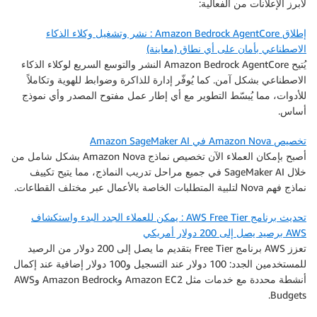
لأبرز الإعلانات من الفعالية:
إطلاق Amazon Bedrock AgentCore : نشر وتشغيل وكلاء الذكاء
الاصطناعي بأمان على أي نطاق (معاينة)
يُتيح Amazon Bedrock AgentCore النشر والتوسع السريع لوكلاء الذكاء
الاصطناعي بشكل آمن. كما يُوفّر إدارة للذاكرة وضوابط للهوية وتكاملاً
للأدوات، مما يُبسّط التطوير مع أي إطار عمل مفتوح المصدر وأي نموذج
أساس.
تخصيص Amazon Nova في Amazon SageMaker AI
أصبح بإمكان العملاء الآن تخصيص نماذج Amazon Nova بشكل شامل من
خلال SageMaker AI في جميع مراحل تدريب النماذج، مما يتيح تكييف
نماذج فهم Nova لتلبية المتطلبات الخاصة بالأعمال عبر مختلف القطاعات.
تحديث برنامج AWS Free Tier : يمكن للعملاء الجدد البدء واستكشاف
AWS برصيد يصل إلى 200 دولار أمريكي
تعزز AWS برنامج Free Tier بتقديم ما يصل إلى 200 دولار من الرصيد
للمستخدمين الجدد: 100 دولار عند التسجيل و100 دولار إضافية عند إكمال
أنشطة محددة مع خدمات مثل Amazon EC2 وAmazon Bedrock وAWS
Budgets.