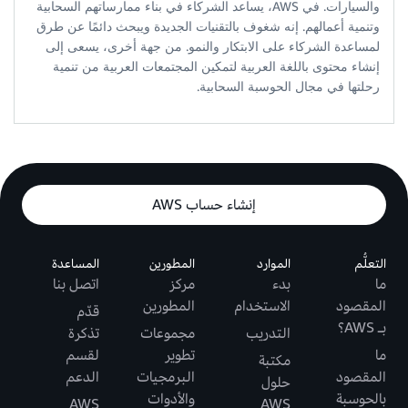
والسيارات. في AWS، يساعد الشركاء في بناء ممارساتهم السحابية
وتنمية أعمالهم. إنه شغوف بالتقنيات الجديدة ويبحث دائمًا عن طرق
لمساعدة الشركاء على الابتكار والنمو. من جهة أخرى، يسعى إلى
إنشاء محتوى باللغة العربية لتمكين المجتمعات العربية من تنمية
رحلتها في مجال الحوسبة السحابية.
إنشاء حساب AWS
التعلُّم
الموارد
المطورين
المساعدة
ما
بدء
مركز
اتصل بنا
المقصود
الاستخدام
المطورين
قدّم
بـ AWS؟
التدريب
مجموعات
تذكرة
ما
تطوير
لقسم
مكتبة
المقصود
البرمجيات
الدعم
حلول
بالحوسبة
والأدوات
AWS
AWS