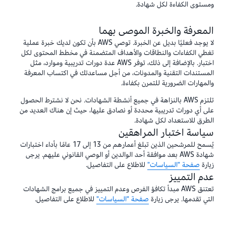
ومستوى الكفاءة لكل شهادة.
المعرفة والخبرة الموصى بهما
لا يوجد فعليًا بديل عن الخبرة. توصي AWS بأن تكون لديك خبرة عملية
تغطي الكفاءات والنطاقات والأهداف المتضمنة في مخطط المحتوى لكل
اختبار. بالإضافة إلى ذلك، توفر AWS عدة دورات تدريبية وموارد، مثل
المستندات التقنية والمدونات، من أجل مساعدتك في اكتساب المعرفة
والمهارات الضرورية للتمرن بكفاءة.
تلتزم AWS بالنزاهة في جميع أنشطة الشهادات. نحن لا نشترط الحصول
على أي دورات تدريبية محددة أو نصادق عليها، حيث إن هناك العديد من
الطرق للاستعداد لكل شهادة.
سياسة اختبار المراهقين
يُسمح للمرشحين الذين تبلغ أعمارهم من 13 إلى 17 عامًا بأداء اختبارات
شهادة AWS بعد موافقة أحد الوالدين أو الوصي القانوني عليهم. يرجى
زيارة
صفحة "السياسات"
للاطلاع على التفاصيل.
عدم التمييز
تعتنق AWS مبدأ تكافؤ الفرص وعدم التمييز في جميع برامج الشهادات
التي تقدمها. يرجى زيارة
صفحة "السياسات"
للاطلاع على التفاصيل.