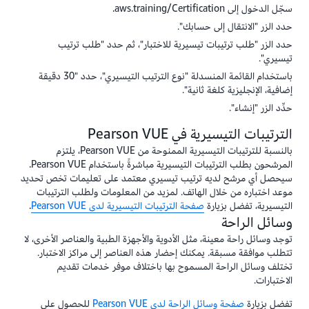
سجّل الدخول إلى aws.training/Certification.
حدد الزر "الانتقال إلى حسابك".
حدد الزر "طلب ترتيبات تيسيرية للاختبار"، ثم حدد "طلب ترتيب
تيسيري".
باستخدام القائمة المنسدلة "نوع الترتيب التيسيري"، حدد "30 دقيقة
إضافية، الإنجليزية كلغة ثانية".
حدِّد الزر "إنشاء".
الترتيبات التيسيرية في Pearson VUE
بالنسبة للترتيبات التيسيرية الممنوحة من Pearson VUE، يلتزم
المرشحون بطلب الترتيبات التيسيرية مباشرةً باستخدام Pearson VUE.
سيحصل أي مرشح لديه ترتيب تيسيري معتمد على تعليمات تخص تحديد
موعد اختباره من خلال الهاتف. لمزيد من المعلومات ولطلب الترتيبات
التيسيرية، تفضل بزيارة
صفحة الترتيبات التيسيرية لدى Pearson VUE
.
وسائل الراحة
توجد وسائل راحة معينة، مثل الأدوية والأجهزة الطبية والعناصر الأخرى، لا
تتطلب موافقة مسبقة. يمكنك إحضار هذه العناصر إلى مراكز الاختبار.
تختلف وسائل الراحة المسموح بها باختلاف موفر خدمات تقديم
الاختبارات.
تفضل بزيارة
صفحة وسائل الراحة لدى Pearson VUE
للحصول على