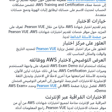
إلى خدمة عملاء AWS Training and Certification. تتضمن مشكلات
الحساب تحديث الاسم على حسابك ليطابق إثبات الهوية ودمج حسابات
متعددة.
خيارات الاختبار
يتم تقديم اختبار شهادة AWS حاليًا من خلال Pearson VUE. تعرف على
المزيد حول موفر خدمات تقديم اختبارات شهادات AWS‏، Pearson VUE
من
صفحة الأسئلة الشائعة
لدينا.
العثور على مركز اختبار
للعثور على مركز اختبار، تفضل بزيارة
Pearson VUE
لتحديد التاريخ
والوقت والمكان المناسب لك.
العرض التوضيحي لاختبار AWS ووظائفه
يمكنك استخدام أداة AWS Exam Demo للتعرف على واجهة المستخدم
وميزات اختبار AWS Certification، بما في ذلك خيارات تباين الألوان،
وتحديد الأسئلة لمراجعتها مرة أخرى لاحقًا في الاختبار، وتبديل اللغة
الإنجليزية للاختبارات المترجمة. للوصول إلى العرض التوضيحي لامتحان
AWS، تفضل بزيارة صفحة AWS في
Pearson VUE
وحدد «AWS Exam
Demo».
الاختبارات المُراقبة عبر الإنترنت
المراقبة عبر الإنترنت متاحة لجميع اختبارات شهادات AWS من أي من
موفر خدمات الاختبارات لدينا Pearson VUE. راجع المعلومات أدناه