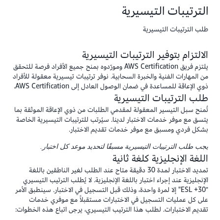
الوصول إلى النتائج في
حساب AWS Certification
الخاص بك، ضمن
الترتيبات التيسيرية
سجل الاختبارات.
تختلف الاختبارات التجريبية عن الإصدارات القياسية من اختبار الشهادة
طلب الترتيبات التيسيرية
بالطرق التالية:
الالتزام بتوفير الترتيبات التيسيرية
يحتوي الاختبار التجريبي على المزيد من الأسئلة الإجمالية والأسئلة ذات
يلتزم فريق AWS Certification ومورّدوه بمنح جميع الأفراد فرصة للتحقق
الدرجات أكثر من الإصدار القياسي من نفس الاختبار.
من المهارات الفنية والخبرة السحابية. نوفر ترتيبات تيسيرية معقولة للأفراد
تتوفر الاختبارات التجريبية لفترة زمنية محدودة (بشكل عام من شهر
ذوي الإعاقة للمساعدة في ضمان الوصول العادل إلى AWS Certification.
إلى 3 أشهر).
طلب الترتيبات التيسيرية
يتم تقديم الاختبارات التجريبية بخصم من أسعار الاختبارات القياسية.
تُمنح سبل التيسير المعقولة لمقدمي الطلبات من ذوي الإعاقة الموثقة بما
يمكن للمتقدمين للاختبار التجريبي الحصول على الإصدار التجريبي مرة
يتسق مع موفر خدمات الاختبار لدينا. سيُرتب للترتيبات التيسيرية الخاصة
واحدة فقط. إذا كانوا يرغبون في إعادة الاختبار، يجب عليهم الانتظار
بشكل فردي ومسبق مع موفر خدمات تقديم الاختبار.
حتى تصبح النسخة القياسية من الاختبار متاحة بشكل عام
يجب طلب الترتيبات التيسيرية مسبقًا لتحديد موعد كل اختبار.
اللغة الإنجليزية كلغة ثانية
تمديد الاختبار لمدة 30 دقيقة متاح عند الطلب لغير الناطقين باللغة
الإنجليزية عند إجراء اختبار باللغة الإنجليزية. لا يُطلب الترتيب التيسيري
"ESL +30" إلا لمرة واحدة، وذلك قبل التسجيل في الاختبار. سينطبق الأمر
على كل عمليات التسجيل في الاختبارات مستقبلاً مع موفري خدمات
تقديم الاختبارات. لطلب هذا الترتيب التيسيري، يرجى اتباع هذه الخطوات: