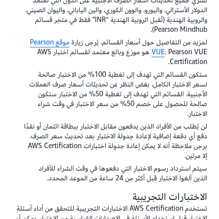
تسري جميع تحديثات أسعار الصرف الأجنبية على الدول التي تعتمد
الدولار الأسترالي، واليورو، والوون الكوري، والين الياباني، واليوان الصيني،
والروبية الهندية (تُقبل الروبية الهندية "INR" فقط في متجر قسائم
Pearson Mindhub).
لمزيد من التفاصيل حول أسعار القسائم، يُرجى زيارة
موقع Pearson
VUE
. Pearson VUE هو موزع وبائع معتمد لقسائم اختبار AWS
Certification.
ستكون القسائم التي تهدف إلى تغطية 100% من الاختبار صالحة
لسعر الاختبار الكامل، بغض النظر عن تحديثات أسعار صرف العملات
الأجنبية. القسائم التي تهدف إلى تغطية 50% من الاختبار ستكون
صالحة للحصول على خصم 50% من سعر الاختبار في وقت شراء
الاختبار.
لن يُطلب من الأفراد الذين يدفعون مقابل الاختبار ببطاقة ائتمان أو نقدًا
دفع أي دفعة إضافية لإعادة جدولة الاختبار بعد تحديث سعر الصرف.
يرجى ملاحظة أنه لا يمكن إعادة جدولة اختبارات AWS Certification
إلا مرتين.
سيتم استرداد رسوم الاختبار التي دفعوها في وقت الشراء للأفراد
الذين ألغوا الاختبار قبل أكثر من 24 ساعة من الموعد المحدد.
الاختبارات التجريبية
تستخدم AWS Certification الاختبارات التجريبية للتحقق من أداء أسئلة
الاختبار قبل استخدام الأسئلة في الإصدارات القياسية من الاختبار. يمكن أن