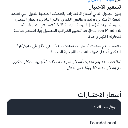
ِتسعير الاختبار
يبيّن الجدول التالي أسعار الاختبارات بالعملات المحلية للدول التي تعتمد
الدولار الأسترالي، واليورو، والوون الكوري، والين الياباني، واليوان الصيني،
والروبية الهندية (تُقبل الروبية الهندية "INR" فقط في متجر قسائم
Pearson Mindhub). قد تنطبق الضرائب المعمول بها. الأسعار صالحة
لمحاولة اختبار واحدة.
ملاحظة: يتم تحديث أسعار الامتحانات سنويًا على الأقل في مايو/أيار*
لتعكس أسعار صرف العملات الأجنبية المحدثة.
*ملاحظة: قد يتم تحديث أسعار صرف العملات الأجنبية بشكل متكرر،
مع إشعار مدته 30 يومًا على الأقل.
أسعار الاختبارات
نوع/سعر الاختبار
Foundational