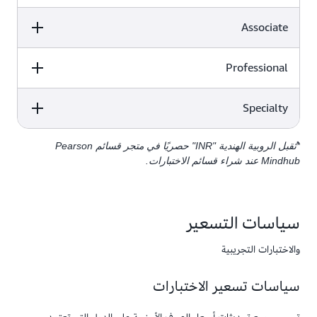
AUD
EUR
Associate
USD
AUD
EUR
Professional
USD
150 USD
€85
100 USD
AUD
EUR
Specialty
USD
224 USD
€128
150 USD
USD
EUR
*تُقبل الروبية الهندية "INR" حصريًا في متجر قسائم Pearson
AUD
USD 449
€256
300 USD
Mindhub عند شراء قسائم الاختبارات.
USD 449
€256
300 USD
سياسات التسعير
والاختبارات التجريبية
سياسات تسعير الاختبارات