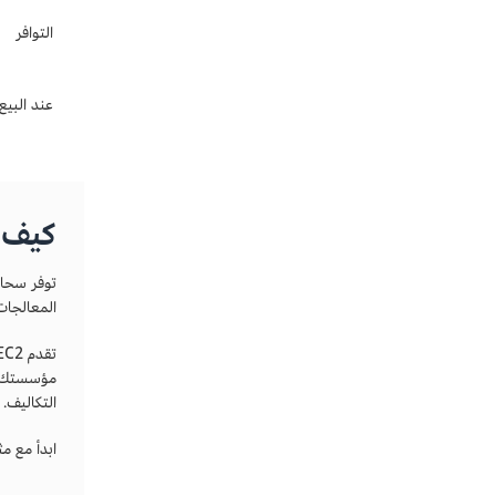
التوافر
عند البيع
كيف ت
توفر سحا
المعالجات
التكاليف.
ابدأ مع مثيلات EC2 على