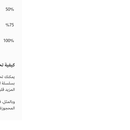
50%
75‏%
100%
كيفية تح
بسلسلة ال
المزيد قليلا
وبالمثل، 
المحجوزة،