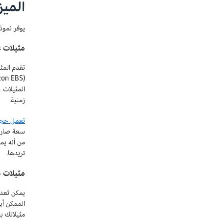
الميز
يوفر نموذ
مثيلات 
(Amazon EBS). يتم
المثيلات 
زمنية.
تعمل حجو
سعة صارمة
تريدها.
مثيلات 
يمكن تعدي
مثيلاتك ب