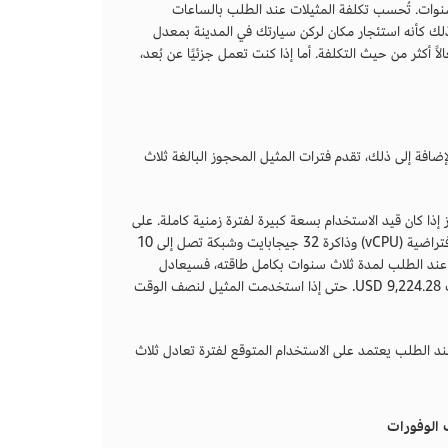
 سنوات. تُحسب تكلفة المثيلات عند الطلب بالساعات
ذلك كأنه استئجار مكان لركن سيارتك في المدينة بمعدل
أكثر من حيث التكلفة. أما إذا كنت تعمل جزئيًا عن بُعد،
ةً بسعر المثيل عند الطلب. بالإضافة إلى ذلك، تقدم فترات المثيل المحجوز البالغة ثلاث
إذا كان قيد الاستخدام بسعة كبيرة لفترة زمنية كاملة. على
سبيل المثال، إذا كنت ستختار مثيل c5d.4xlarge Linux المزود بـ 16 وحدة معالجة مركزية افتراضية (vCPU) وذاكرة 32 جيجابايت وشبكة تصل إلى 10
 0.96 cent. وإذا استمر استخدام المثيل عند الطلب لمدة ثلاث سنوات بكامل طاقته، فسيعادل
تسعيره 25,228.80 USD. في المقابل، تبلغ التكلفة الأولية للمثيل المحجوز لمدة ثلاث سنوات 9,224.28 USD. حتى إذا استخدمت المثيل لنصف الوقت
ند الطلب يعتمد على الاستخدام المتوقع لفترة تعادل ثلاث
الوفورات