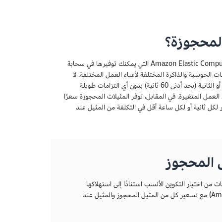
المحجوزة؟
Amazon Elastic Compute Cloud (EC2) التي يمكنك توفيرها في سحابة
نات الحوسبة والذاكرة المختلفة لأعباء العمل المختلفة. لا
يوجد فرق إلا في التسعير. مع المثيلات عند الطلب، عليك سداد مقابل قدرة الحوسبة بالساعة أو الثانية (بحد أدنى 60 ثانية) بدون أي التزامات طويلة
 العمل المتغيرة. في المقابل، توفر المثيلات المحجوزة سعرًا
لكل ثانية أو لكل ساعة أقل في التكلفة من المثيل عند
ل المحجوز
ن اختيار التكوين الأنسب استنادًا إلى استهلاكها
واحتياجاتها التنظيمية. تتوفر تكوينات مثيلات سحابة الحوسبة المرنة لـ Amazon‏ (Amazon EC2) مع تسعير كل من المثيل المحجوز والمثيل عند