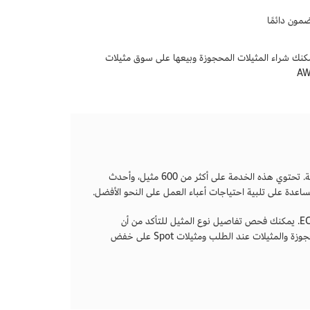
مون دائمًا
كنك شراء المثيلات المحجوزة وبيعها على سوق مثيلات
A
أوسع وأعمق منصة حوسبة. تحتوي هذه الخدمة على أكثر من 600 مثيل، وأحدث
عدة على تلبية احتياجات أعباء العمل على النحو الأفضل.
تقدم Amazon EC2 أيضًا مجموعة من الخدمات المختلفة لتحسين توفير التكاليف لمثيلات EC2. يمكنك فحص تفاصيل نوع المثيل للتأكد من أن
مؤسستك تحقق أقصى استفادة من موارد الحوسبة السحابية. يساعد المزج بين المثيلات المحجوزة والمثيلات عند الطلب ومثيلات Spot على خفض