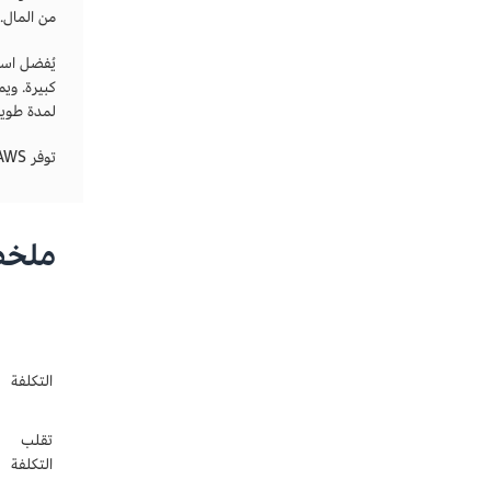
من المال.
يُفضل است
كبيرة. وي
لمدة طويل
توفر AWS أيضًا حاسبات لتوقع تكاليف المثيل، أو يمكنها تقديم عرض أسعار مفصَّل للتكوينات الأكثر تعقيدًا.
ملخص 
التكلفة
تقلب
التكلفة