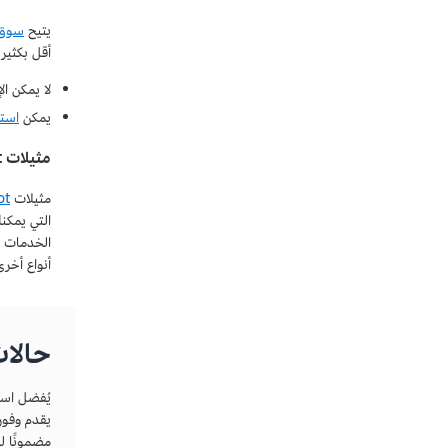
يتيح
سوق مثيلات
أقل بكثير
لا يمكن ا
يمكن
استب
مثيلات Spot
مثيلات
pot
التي يمكن
أنواع أخر
حالات
يُفضل است
يقدم وفور
مضمونًا ل