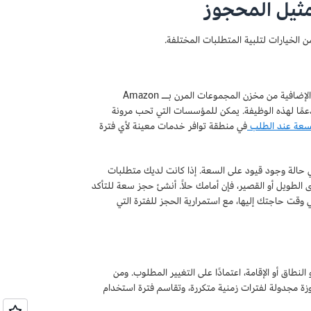
مثيل المحجوز
 الخيارات لتلبية المتطلبات المختلفة.
دعمًا لهذه الوظيفة. يمكن للمؤسسات التي تحب مرونة
سعة عند الطلب
في منطقة توافر خدمات معينة لأي فترة
حالة وجود قيود على السعة. إذا كانت لديك متطلبات
لطويل أو القصير، فإن أمامك حلاً. أنشئ حجز سعة للتأكد
مكنك دائمًا الوصول إلى سعة سحابة الحوسبة المرنة لـ Amazon‏ (Amazon EC2) في وقت حاجتك إليها، مع استمرارية الحجز للفترة التي
نطاق أو الإقامة، اعتمادًا على التغيير المطلوب. ومن
شراء مثيلات محجوزة مجدولة لفترات زمنية متكررة، وتقاسم فترة استخدام