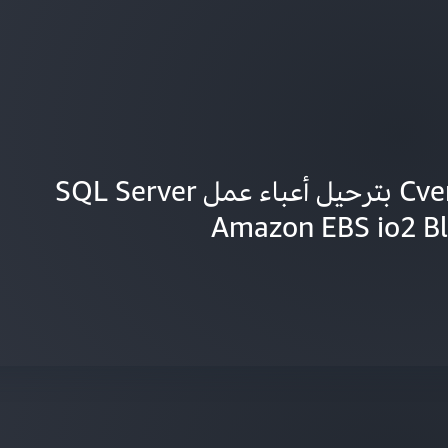
تعرّف على كيفية قيام Cvent بترحيل أعباء عمل SQL Server