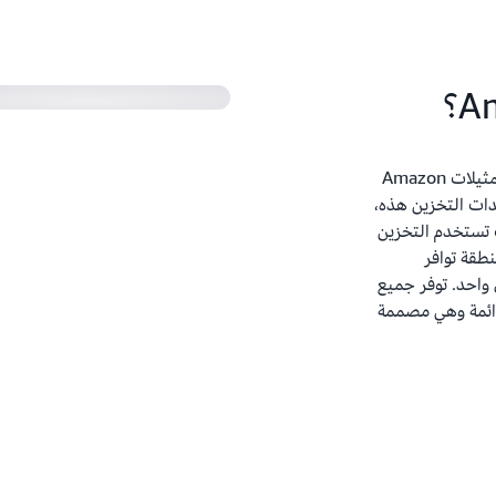
تتيح لك Amazon EBS إنشاء وحدات تخزين وإرفاقها بمثيلات Amazon
حدات التخزين هذه،
ت تستخدم التخزين
دات تخزين Amazon EBS في منطقة توافر
واحد. توفر جميع
حتياطي دائمة وهي مصممة