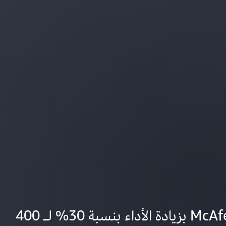
تعرف على كيفية قيام McAfee بزيادة الأداء بنسبة 30% لـ 400