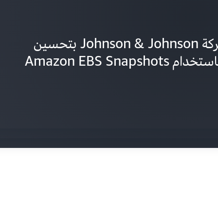
تعرف على كيفية قيام شركة Johnson & Johnson بتحسين
تعرف على كيفية استخدام Devo لـ Amazon EBS لتحسين
Amazon EBS Sna
تعرف على كيفية قيام Salesforce بتحديث حل سحابة التسويق
رونة التنافسية
النشر بشكل أسرع على AWS