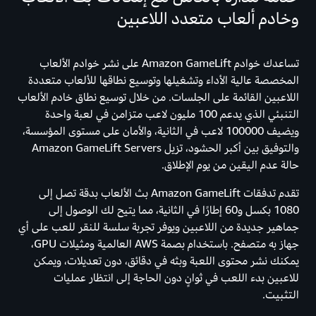
وخادم ألعاب متعدد اللاعبين
تساعدك خوادم Amazon GameLift على نشر خوادم الألعاب
المخصصة عالية الأداء وتشغيلها وتوسيع نطاقها للألعاب متعددة
اللاعبين القائمة على الجلسات. من خلال توسيع نطاق خادم الألعاب
التنبئي الذي يدعم 100 مليون لاعب متزامن في لعبة واحدة
ويضيف 100000 لاعب في الثانية، والأمان على مستوى المؤسسة،
والتوفيق بين أكبر الحشود، تزيل Amazon GameLift Servers
حالة عدم اليقين من يوم الإطلاق.
تقدم تدفقات Amazon GameLift بث الألعاب بدقة تصل إلى
1080 بكسل و60 إطارًا في الثانية، مما يتيح لك الوصول إلى
جماهير جديدة من اللاعبين ويوفر تجربة سلسة للنقر للعب على أي
جهاز به متصفح. باستخدام بصمة AWS العالمية ومثيلات GPU،
يمكنك نشر محتوى اللعبة وبثه في دقائق، دون تعديلات، ويمكن
للاعبين بدء اللعب في ثوانٍ دون الحاجة إلى انتظار عمليات
التثبيت.