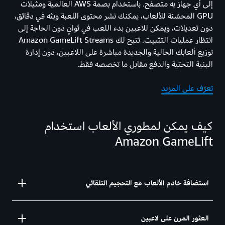
إلى أي جهاز به متصفح. باستخدام بصمة AWS العالمية ومثيلات
GPU المحسّنة للألعاب، يمكنك نشر محتوى اللعبة وبثه في دقائق،
دون تعديلات، ويمكن للاعبين بدء اللعب في ثوانٍ دون الحاجة إلى
انتظار عمليات التثبيت. تتيح لك Amazon GameLift Streams
توزيع ألعابك الحالية والجديدة مباشرة على اللاعبين، دون إدارة
البنية التحتية والدفع مقابل ما تخصصه فقط.
تعرّف على المزيد
كيف يمكن لمطوري الألعاب استخدام
Amazon GameLift
استضافة خادم الألعاب مع التحجيم التلقائي
يمكن لخوادم Amazon GameLift Servers تشغيل ما
العثور المرن على لاعبين