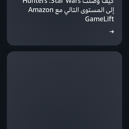
كيف وصلت Star Wars:‏ Hunters
إلى المستوى التالي مع Amazon
GameLift
ى المزيد