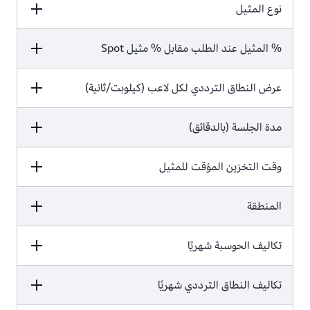
القيمة
نوع المثيل
الصيغة
10
القيمة
% المثيل عند الطلب مقابل % مثيل Spot
الصيغة
8
القيمة
الصيغة
عرض النطاق الترددي لكل لاعب (كيلوبت/ثانية)
c5a.4xlarge (8 نواة، 16 وحدة معالجة
مركزية افتراضية vCPU،‏ 32 جيجابايت)
بسعر
0.746 USD للساعة
القيمة
مدة الجلسة (بالدقائق)
الصيغة
100/0
القيمة
وقت التخزين المؤقت للمثيل
الصيغة
20
القيمة
المنطقة
الصيغة
20
القيمة
تكاليف الحوسبة شهريًا
الصيغة
10%
القيمة
تكاليف النطاق الترددي شهريًا
الصيغة
شرق الولايات المتحدة (أوهايو)