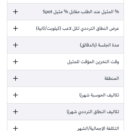
القيمة
% المثيل عند الطلب مقابل % مثيل Spot
الصيغة
24
القيمة
الصيغة
عرض النطاق الترددي لكل لاعب (كيلوبت/ثانية)
c5a.4xlarge (8 نواة، 16 وحدة معالجة
مركزية افتراضية vCPU،‏ 32 جيجابايت)
بسعر
0.746 USD للساعة
القيمة
مدة الجلسة (بالدقائق)
الصيغة
100/0
القيمة
وقت التخزين المؤقت للمثيل
الصيغة
3
القيمة
المنطقة
الصيغة
5
القيمة
تكاليف الحوسبة شهريًا
الصيغة
10%
القيمة
تكاليف النطاق الترددي شهريًا
الصيغة
شرق الولايات المتحدة (أوهايو)
القيمة
التكلفة الإجمالية/الشهر
الصيغة