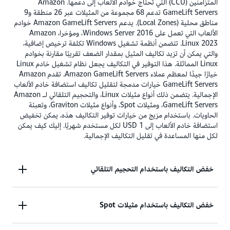
المتزامنين (CCU) التي تحتاج خوادم الألعاب إلى دعمها. Amazon
GameLift Servers تدعم 68 مجموعة من المثيلات عبر 26 منطقة و9
مناطق محلية (Local Zones). يدعم Amazon GameLift Servers خوادم
الألعاب التي تعمل على Windows Server 2016، ومؤخرا، Amazon
Linux 2023. تتضمن أنظمة تشغيل Windows تكلفة ترخيص إضافية،
والتي يمكن أن تزيد تكاليف المثيل بمقدار الضعف تقريبًا مقارنة بخوادم
Linux المماثلة. هذا التوفير في التكاليف يجعل نظام تشغيل خادم Linux
خيارًا جيدًا لمعظم عملاء Amazon GameLift Servers. تقدم Amazon
GameLift Servers خيارات مدمجة لتقليل تكاليف استضافة خادم الألعاب
الإجمالية. يتضمن ذلك أنواع مثيلات Linux، والتحجيم التلقائي لـ Amazon
GameLift Servers، ومثيلات Spot، وأنواع مثيلات Graviton، وتعبئة
الحاويات. باستخدام مزيج من خيارات توفير التكاليف هذه، يمكن تخفيض
استضافة خادم الألعاب إلى 1 USD لكل مستخدم شهريًا. إليك كيف يمكن
لكل منها المساعدة في تقليل التكاليف الإجمالية.
خفض التكاليف باستخدام التحجيم التلقائي
تستخدم الألعاب النموذجية متعددة اللاعبين 50% من
خفض التكاليف باستخدام مثيلات Spot
سعة الخادم القصوى لكل منطقة في المتوسط. وهذا