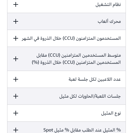
= 50,187.50
50,187.50 *
نظام التشغيل
100‏%
(لم
921.60 USD‏ + 11140.02 USD‏ =
يتم استخدام مثيلات سبوت)
2.061.62 USD
التكلفة الشهرية للمثيلات عند
7.
القيمة
محرك ألعاب
الصيغة
الطلب:
50187.50 *
‏ =
0.746 USD
القيمة
المستخدمون المتزامنون (CCU) خلال الذروة في الشهر
الصيغة
Linux
37439.88 USD
القيمة
الصيغة
متوسط المستخدمين المتزامنين (CCU) مقابل
Unity
المستخدمين المتزامنين (CCU) خلال الذروة (%)
10000
القيمة
عدد اللاعبين لكل جلسة لعبة
الصيغة
القيمة
جلسات اللعبة/الحاويات لكل مثيل
الصيغة
30
القيمة
نوع المثيل
الصيغة
2
القيمة
% المثيل عند الطلب مقابل % مثيل Spot
الصيغة
24