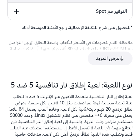
1,391 USD
2,062 USD
43,311 USD
التوفير مع Spot
لعبة إطلاق النار 5
لعبة قتال 1 ضد 1
لعبة بطاقات 1 ضد 1
ضد 5
4,628 USD*
39,502 USD*
155,631 USD*
*للحصول على شرح للتكلفة الإجمالية، راجع الأمثلة الموسعة أدناه
لعبة إطلاق النار 5
لعبة قتال 1 ضد 1
لعبة بطاقات 1 ضد 1
ضد 5
35,185 USD
ملاحظة: نقدم خصومات في الأسعار للألعاب واسعة النطاق، يُرجى التواصل
(توفير 12%)
معنا إذا كانت تكاليف لعبتك تتجاوز 80 ألف دولار شهريًا أو إذا كنت بحاجة
فقط إلى المساعدة في تقدير تكاليفك.
عرض المزيد
132,053 USD
(توفير بنسبة
17.86%)
نوع اللعبة: لعبة إطلاق نار تنافسية 5 ضد 5
لعبة إطلاق النار التنافسية متعددة اللاعبين عبر الإنترنت 5 ضد 5 تتطلب
بنية تحتية سحابية قوية بمواصفات مثل 10 لاعبين لكل جلسة، وعرض
نطاق ترددي 20 كيلو بايت/ثانية لكل لاعب، وخادم ألعاب بمعدل 64 علامة
يعمل على محرك C++ مخصص على نظام التشغيل Linux، وعدد 50000
مستخدم متزامن وقت الذروة. بالنسبة إلى لعبة إطلاق النار التنافسية، فإن
النتائج مهمة لأن اللعبة لا تتحمل الأعطال. سنستخدم المثيلات عند الطلب
فقط وتتطلب هذه اللعبة نطاقًا تردديًا أعلى لكل لاعب. مدخلات حاسبة