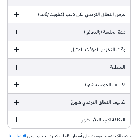
القيمة
الصيغة
عرض النطاق الترددي لكل لاعب (كيلوبت/ثانية)
c5a.large (1 نواة، 2 وحدة معالجة
مركزية افتراضية vCPU،‏ 4 جيجابايت)
بسعر
0.099 USD للبيانات
القيمة
مدة الجلسة (بالدقائق)
الصيغة
50/50
الصادرة/0.03 USD لمثيل Spot
القيمة
وقت التخزين المؤقت للمثيل
الصيغة
2
القيمة
المنطقة
الصيغة
5
القيمة
تكاليف الحوسبة شهريًا
الصيغة
10%
القيمة
تكاليف النطاق الترددي شهريًا
الصيغة
شرق الولايات المتحدة (أوهايو)
القيمة
التكلفة الإجمالية/الشهر
الصيغة
حساب تكلفة المثيل
متوسط عدد اللاعبين المتزامنين في
1.
ملاحظة: نقدم خصومات على أسعار الألعاب كبيرة الحجم، يرجى
الاتصال بنا
القيمة
الصيغة