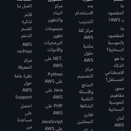
ما
بدء
مركز
اتصل بنا
المقصود
الاستخدام
البناء
قدّم
بـ AWS؟
والتطوير
التدريب
تذكرة
ما
مجموعات
لقسم
مركز ثقة
المقصود
تطوير
الدعم
AWS
بالحوسبة
البرمجيات
AWS
مكتبة
السحابية؟
والأدوات
re:Post
حلول
ما هو
.NET على
AWS
مركز
الذكاء
AWS
المعرفة
مركز
الاصطناعي
Python
التصميم
نظرة عامة
المستقل؟
على AWS
حول
المنتج
محور
Java على
AWS
والأسئلة
مفاهيم
Support
AWS
التقنية
الحوسبة
الشائعة
PHP على
احصل
السحابية
AWS
على
تقارير
أمان
مساعدة
المحللين
JavaScript
AWS
من
على AWS
شركاء