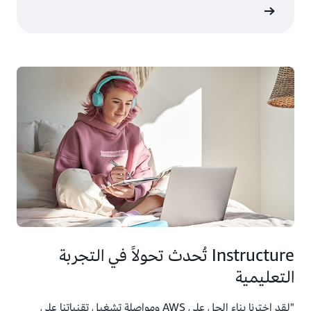
ى المزيد
Instructure تُحدث تحولاً في التجربة
التعليمية
"لقد اخترنا بناء الحل على AWS ومواصلة تشغيل تقنياتنا على