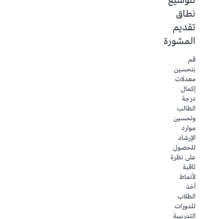
نطاق
اللغات
تُعد
تقديم
الكبيرة
المعالجة
اليدوية لـ
المشورة
تطوير
60000
نموذج
صفحة
قم
اللغة
من
بتحسين
الكبيرة
النصوص
معدلات
(LLM) مع
الأكاديمية
إكمال
40 مليار
الدولية
درجة
معلمة
كثيفة
الطالب
لدفع
العمالة
وتحسين
حدود
ومكلفة
موارد
المعرفة.
للطلاب
الإرشاد
تقديم
وتستغرق
للحصول
الاكتشافات
أسابيع
على نظرة
العلمية
حتى
ثاقبة
والتقنيات
تكتمل.
لأنماط
التحويلية
يمكنك
أخذ
التي
تبسيط
الطلاب
ستثبت
العمليات
للدورات
مستقبل
وتحسين
التدريبية