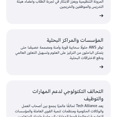
المرونة التنظيمية ويعزز الابتكار في تجربة الطلاب وأعضاء هيئة
التدريس والموظفين والخريجين.
ى المزيد
المؤسسات والمراكز البحثية
توفر AWS حلولًا سحابية قوية وآمنة ومصممة خصيصًا حتى
يتمكن الباحثون من التركيز على العلوم وتسهيل التعاون العالمي
ودفع الاختراقات البحثية.
AWS
التحالف التكنولوجي لدعم المهارات
والتوظيف
يعد Tech Alliance تحالفًا عالميًا يجمع بين أصحاب العمل
والوكالات الحكومية ومنظمات تنمية القوى العاملة والمؤسسات
التعليمية لمعالجة فجوة المهارات السحابية وإعداد المتعلمين