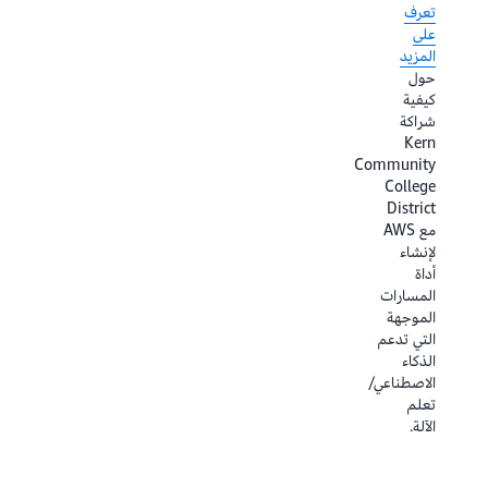
ركز
تعرف
وآمن
على
على
للبيانات
العلوم
المزيد
للقسم
والابتكار
حول
الرئيسي
بدلاً
كيفية
تعرف
من
شراكة
على
إدارة
Kern
المزيد
البنية
Community
حول
التحتية
College
كيفية
District
تعرف
قيام
مع AWS
على
التحول
لإنشاء
المزيد
الرقمي
أداة
حول
لشركة
المسارات
كيفية
Illinois
الموجهة
قيام
Tech
التي تدعم
معهد
بتعزيز
الذكاء
الابتكار
الوصول
الاصطناعي/
التكنولوجي
والإنصاف.
تعلم
بتدريب
الآلة.
نموذج
التأسيس
Falcon