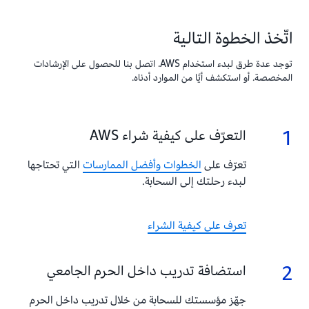
LLM
40B
اتّخذ الخطوة التالية
الحديث
على
توجد عدة طرق لبدء استخدام AWS. اتصل بنا للحصول على الإرشادات
Amazon
المخصصة. أو استكشف أيًا من الموارد أدناه.
SageMaker.
1
1.
التعرّف على كيفية شراء AWS
تعرّف على
الخطوات وأفضل الممارسات
التي تحتاجها
لبدء رحلتك إلى السحابة.
تعرف على كيفية الشراء
2
2.
استضافة تدريب داخل الحرم الجامعي
جهّز مؤسستك للسحابة من خلال تدريب داخل الحرم