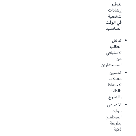
مجتمعنا
استخدام
لتوفير
اليوم.
الموارد
إرشادات
لتعزيز
شخصية
أداء
دعم
في الوقت
متطور
الطلاب
المناسب.
مع
والنجاح
الحفاظ
الأكاديمي.
تدخل
على
الطالب
الفعالية
التسجيل
الاستباقي
من
المستند
من
حيث
إلى
المستشارين
التكلفة
البيانات
تحسين
والإدارة
الوصول
معدلات
المالية
المفتوح
الاحتفاظ
والتعاون
تبسيط
بالطلاب
للباحثين
مراجعة
والتخرج
ورجال
النص
تخصيص
الأعمال
وعملية
موارد
والمنظمات
صياغة
الموظفين
على
الدورة
بطريقة
مستوى
وصول
ذكية
العالم.
محسن