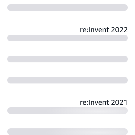
re:Invent 2022
ما المقصود بخدمة Amazon OpenSearch Service ‏(51:33)
re:Invent 2021
تقليل وقت التعطُّل مع Amazon OpenSearch Service
‏(31:52)
OpenSearch: بناء مستقبل البحث معًا (26:46)