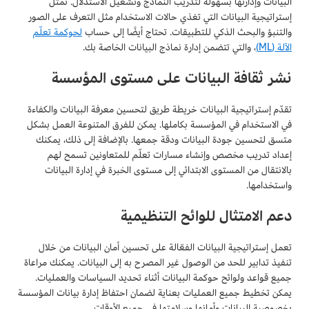
البيانات وإدارتها بسهولة لتدريب النماذج وتشغيل الاستدلال. تمثل
إستراتيجية البيانات التي تغذي حالات الاستخدام مثل التعرف على الصور
والتنبؤ والبحث الذكي للتطبيقات. تحتاج أيضًا إلى حساب
لحوكمة تعلّم
الآلة (ML)
، والتي تتضمن إدارة نماذج البيانات الخاصة بك.
نشر ثقافة البيانات على مستوى المؤسسة
تقدّم إستراتيجية البيانات خريطة طريق لتحسين معرفة البيانات والكفاءة
في الاستخدام في المؤسسة بكاملها. يمكن للفرق المتنوعة العمل بشكل
متسق لتحسين جودة البيانات ودقة جمعها. بالإضافة إلى ذلك، يمكنك
إعداد تدريب مخصص وإنشاء مسارات تعلّم للمتعاونين تسمح لهم
بالانتقال من المستوى الابتدائي إلى مستوى الخبرة في إدارة البيانات
واستخدامها.
دعم الامتثال للوائح التنظيمية
تعمل إستراتيجية البيانات الفعّالة على تحسين أمان البيانات من خلال
تنفيذ تدابير للحد من الوصول غير المصرح به إلى البيانات. يمكنك مراعاة
جميع قواعد ولوائح حوكمة البيانات أثناء تحديد السياسات والعمليات.
يمكن تخطيط جميع العمليات بعناية لضمان احتفاظ إدارة بيانات المؤسسة
بخصوصية البيانات وأمانها وسلامتها في جميع الأوقات.