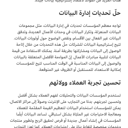
هناك المزيد من الفوائد لاعتماد إستراتيجية بيانات جيدة:
حلّ تحديات إدارة البيانات
تواجه معظم المؤسسات تحديات في إدارة البيانات، مثل مجموعات
البيانات المنعزلة، وتكرار البيانات في وحدات الأعمال العديدة، وتدفق
البيانات غير الفعال بين الأقسام، ونقص الوضوح حول أولويات البيانات.
تتيح إستراتيجية البيانات للشركات حلّ هذه التحديات من خلال إتاحة
الوصول إلى البيانات ومشاركتها بطريقة آمنة. يمكنك الاستفادة من قيمة
البيانات لتلبية مبادرات الأعمال. إنّ المواءمة الأفضل المتعلقة بالبيانات
والوصول إلى البيانات المناسبة في الوقت المناسب تتيح للمؤسسات
إمكانية الاستعداد للمستقبل أو الظروف غير المتوقعة.
تحسين تجربة العملاء وولائهم
تستخدم المؤسسات البيانات والتحليلات لفهم العملاء بشكل أفضل
وتحسين تجربتهم. بدءًا من التجارب على الإنترنت وصولاً إلى مراكز الاتصال،
يمكن للمؤسسات استخدام البيانات لتعظيم القيمة المقدّمة للعملاء
ومعالجة الاحتياجات غير الملبّاة بشكل استباقي. تساعد البيانات أيضًا
المؤسسات في إنشاء أعمال جديدة أو فرص تحقيق الربح وتطوير منتجات
وخدمات مخصصة للغاية بناءً على احتياجات العملاء. كما تعزز التجارب