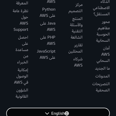
الذكاء
AWS
المعرفة
مركز
الاصطناعي
Python
التصميم
نظرة عامة
المستقل؟
على AWS
حول
المنتج
محور
Java على
AWS
والأسئلة
مفاهيم
Support
AWS
التقنية
الحوسبة
الشائعة
PHP على
احصل
السحابية
AWS
على
تقارير
أمان
مساعدة
المحللين
JavaScript
AWS
من
على AWS
شركاء
السحابي
الخبراء
AWS
ما الجديد
إمكانية
المدونات
الوصول
في AWS
التصريحات
الصحفية
الشؤون
القانونية
English