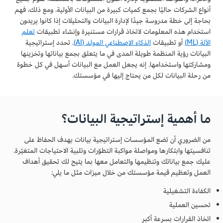
أنواع الشركات حاليًا بجمع كميات كبيرة من البيانات الأولية. ومع ذلك، فهم
بحاجة إلى خطة مدروسة جيدًا لإدارة البيانات والتحليلات إذا كانوا يريدون
استخدام هذه المعلومات لاتخاذ قرارات مستنيرة وإنشاء تطبيقات
تعلم
الآلة (ML)
أو تطبيقات
الذكاء الاصطناعي المولد (AI)
. تحدد إستراتيجية
البيانات رؤية المنظمة طويلة المدى في ما يتعلق بجمع بياناتها وتخزينها
ومشاركتها واستخدامها. إنه يجعل العمل مع البيانات أسهل في كل خطوة
من رحلة البيانات لكل من يحتاج إليها في مؤسستك.
ما أهمية إستراتيجية البيانات؟
من الضروري أن تضع المؤسسات إستراتيجية بيانات بهدف الحفاظ على
تنافسيتها وابتكارها ومواصلة مواكبة التطوّرات وتلبية الاحتياجات المتغيّرة.
عليك جمع بياناتك وتنظيمها والتعامل معها بما يتيح لك تحقيق أهداف
العمل وتعظيم قيمة مؤسستك من خلال ميزات مثل ما يلي:
الكفاءة التشغيلية
تحسين العملية
اتخاذ القرارات بسرعة أكبر