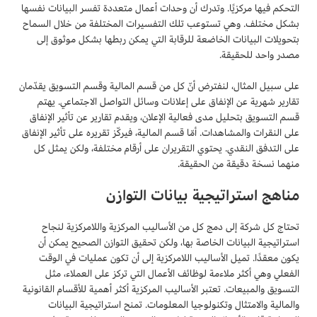
التحكم فيها مركزيًا. وتدرك أن وحدات أعمال متعددة تفسر البيانات نفسها
بشكل مختلف. وهي تستوعب تلك التفسيرات المختلفة من خلال السماح
بتحويلات البيانات الخاضعة للرقابة التي يمكن ربطها بشكل موثوق إلى
مصدر واحد للحقيقة.
على سبيل المثال، لنفترض أنّ كل من قسم المالية وقسم التسويق يقدّمان
تقارير شهرية عن الإنفاق على إعلانات وسائل التواصل الاجتماعي. يهتم
قسم التسويق بتحليل مدى فعالية الإعلان، ويقدم تقارير عن تأثير الإنفاق
على النقرات والمشاهدات. أمّا قسم المالية، فيركّز تقريره على تأثير الإنفاق
على التدفق النقدي. يحتوي التقريران على أرقام مختلفة، ولكن يمثل كل
منهما نسخة دقيقة من الحقيقة.
مناهج استراتيجية بيانات التوازن
تحتاج كل شركة إلى دمج كل من الأساليب المركزية واللامركزية لنجاح
استراتيجية البيانات الخاصة بها، ولكن تحقيق التوازن الصحيح يمكن أن
يكون معقدًا. تميل الأساليب اللامركزية إلى أن تكون عمليات في الوقت
الفعلي وهي أكثر ملاءمة لوظائف الأعمال التي تركز على العملاء، مثل
التسويق والمبيعات. تعتبر الأساليب المركزية أكثر أهمية للأقسام القانونية
والمالية والامتثال وتكنولوجيا المعلومات. تمنح استراتيجية البيانات