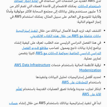
لدى AWS العديد من الخدمات التي تساعدك في
إعادة ابتكار أعمالك
باستخدام البيانات
. يمكنك الانضمام إلى قاعدة العملاء التي تضمّ أكثر من
1.5 مليون مستخدم ونقل بياناتك إلى مجتمع السحابة الأكثر موثوقية وأمانًا
وقابلية للتوسع في العالم. على سبيل المثال، يمكنك استخدام AWS في
إنجاز المهام التالية:
اكتشف كيف تزيد قيمة الأعمال لبياناتك من خلال
تنفيذ إستراتيجية
بيانات شاملة مع AWS من خلال هذه الكتاب الإلكتروني.
في هذا الفصل الدراسي الرئيسي عند الطلب، تعرف على كيفية إنشاء
برنامج إدارة بيانات ناجح وممول. تصاحب
مقاطع فيديو الفصل
الدراسي الرئيسي الخاصة بحوكمة البيانات مع AWS
كتيبًا يتضمن
تمارين عملية.
ترقية الأنظمة الحالية باستخدام خدمات
AWS Data Infrastructure
Modernization
تحديد أفضل إستراتيجيات تحليل البيانات وتنفيذها
باستخدام
التحليلات على AWS
ابتكار تجارب جديدة وإعادة تصوّر العمليات القديمة باستخدام
تعلّم
الآلة على AWS
ابدأ في تنفيذ إستراتيجية بياناتك باستخدام AWS من خلال إنشاء
حساب