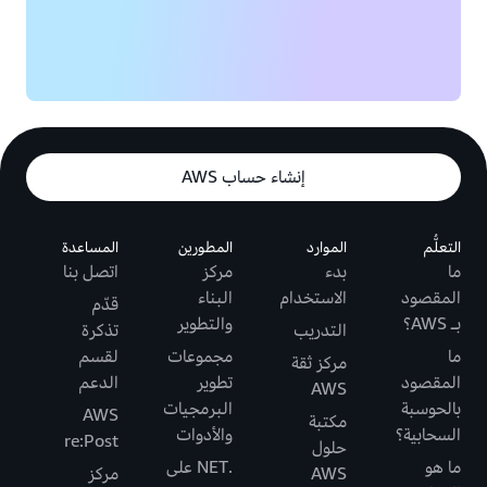
إنشاء حساب AWS
التعلُّم
الموارد
المطورين
المساعدة
ما
بدء
مركز
اتصل بنا
المقصود
الاستخدام
البناء
قدّم
بـ AWS؟
والتطوير
التدريب
تذكرة
ما
مجموعات
لقسم
مركز ثقة
المقصود
تطوير
الدعم
AWS
بالحوسبة
البرمجيات
AWS
مكتبة
السحابية؟
والأدوات
re:Post
حلول
ما هو
.NET على
AWS
مركز