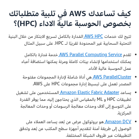
كيف تساعدك AWS في تلبية متطلباتك
بخصوص الحوسبة عالية الاداء (HPC)؟
تتيح لك خدمات
AWS HPC
المُدارة بالكامل تسريع الابتكار من خلال البنية
التحتية السحابية غير المحدودة تقريبًا لـ HPC. على سبيل المثال
تقدم
AWS Parallel Computing Service
خدمة مُدارة بالكامل
يمكنك استخدامها لإنشاء بيئات كاملة ومرنة يمكنها استضافة أعباء
عمل الحوسبة عالية الأداء.
AWS ParallelCluster
هي أداة شاملة لإدارة المجموعات مفتوحة
المصدر تعمل على تبسيط إدارة مجموعات HPC على AWS.
يساعد
Amazon Elastic Fabric Adapter
المستخدمين على تشغيل
تطبيقات HPC و ML بالمقياس الذي يحتاجون إليه، مما يوفر القدرة
على التوسع إلى آلاف وحدات معالجة الرسومات أو وحدات المعالجة
المركزية.
Amazon DCV
هو بروتوكول عرض عن بُعد يساعد العملاء على
الوصول إلى طريقة آمنة لتقديم أجهزة سطح المكتب عن بُعد وتدفق
التطبيقات عبر ظروف الشبكة المختلفة.