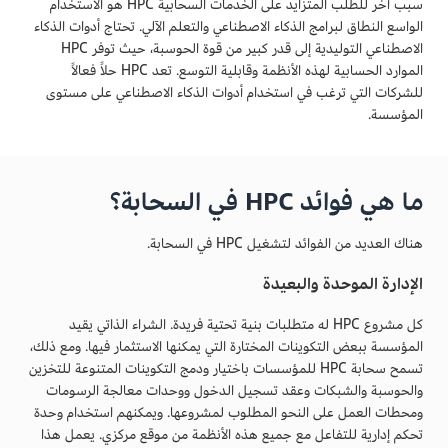
سبب آخر للطلب المتزايد على الخدمات السحابية HPC هو الاستخدام
الواسع النطاق لبرامج الذكاء الاصطناعي والتعلم الآلي. تحتاج أدوات الذكاء
الاصطناعي التوليدية إلى قدر كبير من قوة الحوسبة، حيث توفر HPC
الموارد الحسابية لهذه الأنظمة وقابلية التوسع. تعد HPC حلاً فعالاً
للشركات التي ترغب في استخدام أدوات الذكاء الاصطناعي على مستوى
المؤسسة.
ما هي فوائد HPC في السحابة؟
هناك العديد من الفوائد لتشغيل HPC في السحابة.
الإدارة الموحدة والبعيدة
كل مشروع HPC له متطلبات بنية تحتية فريدة. الشراء الذاتي يقيد
المؤسسة ببعض التكوينات المختارة التي يمكنها الاستثمار فيها. ومع ذلك،
تسمح سحابة HPC للمؤسسات باختيار ودمج التكوينات المتنوعة للتخزين
والحوسبة والشبكات وعقد تسجيل الدخول ووحدات معالجة الرسومات
ومحطات العمل على النحو المطلوب لمشروعها. ويمكنهم استخدام وحدة
تحكم إدارية للتفاعل مع جميع هذه الأنظمة من موقع مركزي. يعمل هذا