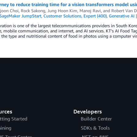
rney to reduce training time for a vision transformers model 
joon Choi
,
Rock Sakong
,
Jung Hoon Kim
,
Manoj Ravi
, and
Robert Van 
SageMaker JumpStart
,
Customer Solutions
,
Expert (400)
,
Generative AI
ation is one of the largest telecommunications providers in South Korea,
, mobile communication, and internet, and AI services. KT’s AI Food Ta
s the type and nutritional content of food in photos using a computer v
urces
Developers
tting Started
Builder Center
aining
SDKs & Tools