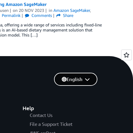
using Amazon SageMaker
Dusen
on
20 NOV 2023
in
Amazon SageMaker
,
Permalink
Comments
Share
 offering a wide range of services including fixed-line
g is an AI-based dietary management solution that
ision model. This […]
English
Help
Contact Us
File a Support Ticket