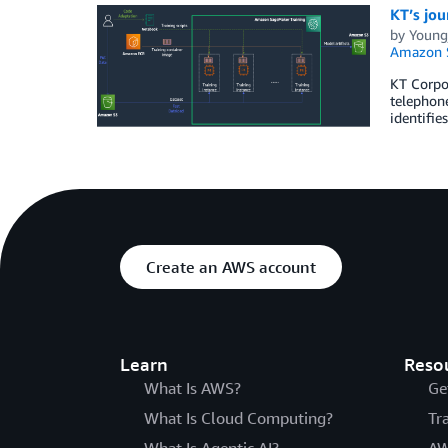
KT’s jou
by
Young
Amazon 
KT Corpor
telephone
identifie
Create an AWS account
Learn
Reso
What Is AWS?
Ge
What Is Cloud Computing?
Tr