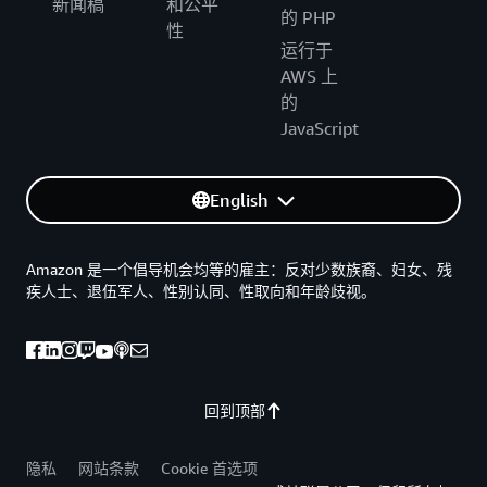
新闻稿
和公平
的 PHP
性
运行于
AWS 上
的
JavaScript
English
Amazon 是一个倡导机会均等的雇主：反对少数族裔、妇女、残
疾人士、退伍军人、性别认同、性取向和年龄歧视。
回到顶部
隐私
网站条款
Cookie 首选项