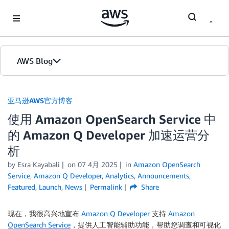
Skip to Main Content
AWS Blog
首页
亚马逊AWS官方博客
使用 Amazon OpenSearch Service 中
版本
的 Amazon Q Developer 加速运营分
析
by
Esra Kayabali
on
07 4月 2025
in
Amazon OpenSearch
Service
,
Amazon Q Developer
,
Analytics
,
Announcements
,
Featured
,
Launch
,
News
Permalink
Share
现在，我很高兴地宣布
Amazon Q Developer
支持
Amazon
OpenSearch Service
，提供人工智能辅助功能，帮助您调查和可视化