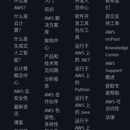
什么是
入门
开发人
联系我
AWS？
员中心
们
培训
什么是
软件开
提交支
AWS 解
云计
发工具
持工单
决方案
算？
包与工
库
AWS
具
什么是
re:Post
架构中
生成式
运行于
心
Knowledge
人工智
AWS 上
Center
产品和
能？
的 .NET
技术常
AWS
云计算
运行于
见问题
Support
概念中
AWS 上
概述
分析报
心
的
告
获取专
Python
AWS 云
家帮助
AWS 合
安全性
运行于
作伙伴
AWS 可
AWS 上
最新资
访问性
AWS 包
的 Java
讯
容性、
法律
运行于
博客
多样性
AWS 上