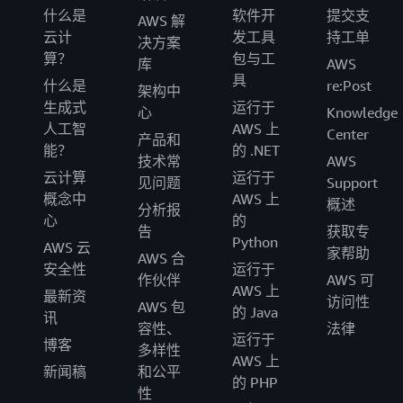
什么是
软件开
提交支
AWS 解
云计
发工具
持工单
决方案
算？
包与工
库
AWS
具
什么是
re:Post
架构中
生成式
运行于
心
Knowledge
人工智
AWS 上
Center
产品和
能？
的 .NET
技术常
AWS
云计算
运行于
见问题
Support
概念中
AWS 上
概述
分析报
心
的
告
获取专
Python
AWS 云
家帮助
AWS 合
安全性
运行于
作伙伴
AWS 可
AWS 上
最新资
访问性
AWS 包
的 Java
讯
容性、
法律
运行于
博客
多样性
AWS 上
新闻稿
和公平
的 PHP
性