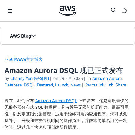
Skip to Main Content
AWS Blog
首页
亚马逊AWS官方博客
Amazon Aurora DSQL 现已正式发布
版本
by
Channy Yun (윤석찬)
on
29 5月 2025
in
Amazon Aurora
,
Database
,
DSQL
,
Featured
,
Launch
,
News
Permalink
Share
现在，我们宣布
Amazon Aurora DSQL
正式发布，这是速度最快的
无服务器分布式 SQL 数据库，具有近乎无限的扩展能力、最高可用
性，以及零基础设施管理，适用于始终可用的应用程序。您可以免
除补丁、升级和维护停机时间的操作负担，并依靠简单易用的开发
体验，通过几个快速步骤创建新数据库。