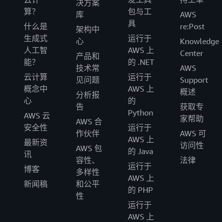
决方案
算？
包与工
库
AWS
具
什么是
re:Post
架构中
生成式
运行于
心
Knowledge
人工智
AWS 上
Center
产品和
能？
的 .NET
技术常
AWS
云计算
运行于
见问题
Support
概念中
AWS 上
概述
分析报
心
的
告
获取专
Python
AWS 云
家帮助
AWS 合
安全性
运行于
作伙伴
AWS 可
AWS 上
最新资
访问性
AWS 包
的 Java
讯
容性、
法律
运行于
博客
多样性
AWS 上
新闻稿
和公平
的 PHP
性
运行于
AWS 上