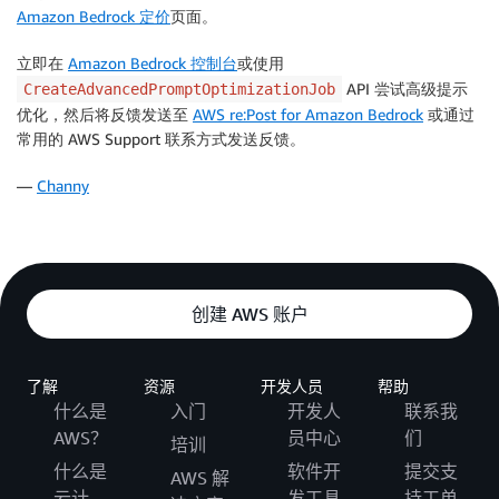
Amazon Bedrock 定价
页面。
立即在
Amazon Bedrock 控制台
或使用
API 尝试高级提示
CreateAdvancedPromptOptimizationJob
优化，然后将反馈发送至
AWS re:Post for Amazon Bedrock
或通过
常用的 AWS Support 联系方式发送反馈。
—
Channy
创建 AWS 账户
了解
资源
开发人员
帮助
什么是
入门
开发人
联系我
AWS？
员中心
们
培训
什么是
软件开
提交支
AWS 解
云计
发工具
持工单