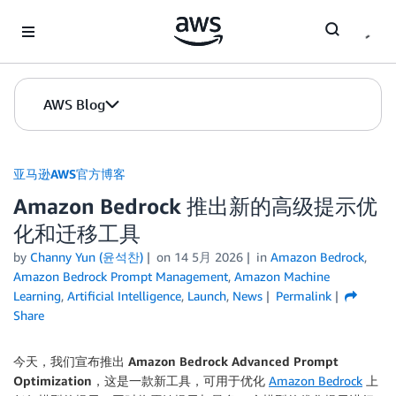
Skip to Main Content
AWS Blog
亚马逊AWS官方博客
Amazon Bedrock 推出新的高级提示优
化和迁移工具
by
Channy Yun (윤석찬)
on
14 5月 2026
in
Amazon Bedrock
,
Amazon Bedrock Prompt Management
,
Amazon Machine
Learning
,
Artificial Intelligence
,
Launch
,
News
Permalink
Share
今天，我们宣布推出
Amazon Bedrock Advanced Prompt
Optimization
，这是一款新工具，可用于优化
Amazon Bedrock
上