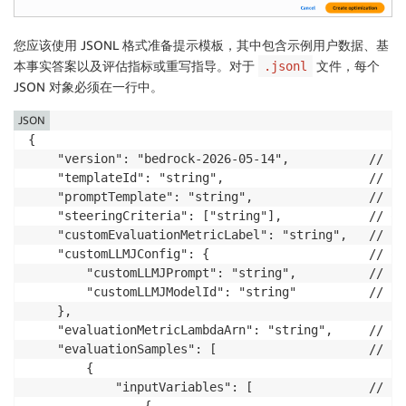
您应该使用 JSONL 格式准备提示模板，其中包含示例用户数据、基
本事实答案以及评估指标或重写指导。对于
文件，每个
.jsonl
JSON 对象必须在一行中。
JSON
{

    "version": "bedrock-2026-05-14",           // re
    "templateId": "string",                    // req
    "promptTemplate": "string",                // req
    "steeringCriteria": ["string"],            // opt
    "customEvaluationMetricLabel": "string",   // re
    "customLLMJConfig": {                      // opt
        "customLLMJPrompt": "string",          // re
        "customLLMJModelId": "string"          // re
    },

    "evaluationMetricLambdaArn": "string",     // opt
    "evaluationSamples": [                     // req
        {

            "inputVariables": [                // req
                {
