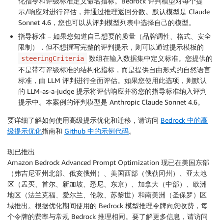
化指令和评级标准定义命名指标。Bedrock 评判模型对每个提
示/响应对进行评估，并通过推理返回分数。默认模型是 Claude
Sonnet 4.6，您也可以从评判模型列表中选择自己的模型。
指导标准
– 如果您知道自己想要的质量（品牌调性、格式、安全
限制），但不想撰写完整的评判提示，则可以通过提示模板的
数组在输入数据集中定义标准。您提供的
steeringCriteria
不是带有评级标准的结构化指标，而是提供自由形式的自然语言
标准，由 LLM 评判进行全面评估。如果您使用此选项，则默认
的 LLM-as-a-judge 提示将评估响应并将您的指导标准纳入评判
提示中。本案例的评判模型是 Anthropic Claude Sonnet 4.6。
要详细了解如何使用高级提示优化和迁移，请访问
Bedrock 中的高
级提示优化
指南和
Github 中的示例代码
。
现已推出
Amazon Bedrock Advanced Prompt Optimization 现已在美国东部
（弗吉尼亚州北部、俄亥俄州）、美国西部（俄勒冈州）、亚太地
区（孟买、首尔、新加坡、悉尼、东京）、加拿大（中部）、欧洲
地区（法兰克福、爱尔兰、伦敦、苏黎世）和南美洲（圣保罗）区
域推出。根据优化期间使用的 Bedrock 模型推理令牌向您收费，每
个令牌的费率与常规 Bedrock 推理相同。要了解更多信息，请访问