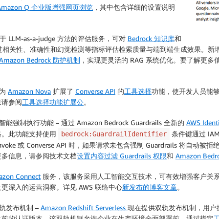
Amazon Q 企业版增强网页浏览
，其中包含详细的设置说明
 LLM-as-a-judge 方法的评估服务，可对
Bedrock 知识库
和
相关性、准确性和幻觉检测等指标评估检索质量与端到端生成效果。新增的
Amazon Bedrock 防护机制
，实现更灵活的 RAG 系统优化。要了解更
们为
Amazon Nova
扩展了
Converse API
的
工具选择
功能，使开发人员能
息请参阅
工具选择功能扩展公
。
任人工智能强制执行功能
– 通过 Amazon Bedrock Guardrails 全新的
AWS Iden
略。此功能支持使用
条件键通过 IAM
bedrock:GuardrailIdentifier
Invoke 或 Converse API 时，如果请求未包含强制 Guardrail
更多信息，请参阅技术文档
设置内容过滤 Guardrails 权限
和
Amazon Bedr
zon Connect
服务，该服务采用人工智能交互技术，可有效增强客户关
深入的运营洞察。详见 AWS 联络中心
新发布的博客文章
。
本双轨发布机制
–
Amazon Redshift Serverless
现在提供双轨发布机制，用户
之前的认证版本。该双轨机制允许企业在生产环境全面部署前，通过指定