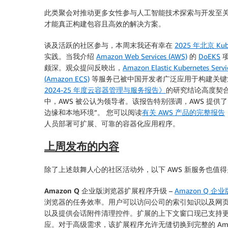
此类聚会对推动更多女性参与人工智能技术探索与开发至
才能真正构建包容且高效的解决方案。
谈及活跃的社区参与，本周末我还有幸在
2025 年北京 Kube
实践。当我介绍
Amazon Web Services (AWS)
的
DoEKS
项
颇深。观众提问反映出，
Amazon Elastic Kubernetes Serv
(Amazon ECS)
等服务已被中国开发者广泛应用于构建关键
2024-25 年度云容器管理与服务报告》
的研究结论高度契
中，AWS 被公认为领导者。该报告特别强调，AWS 提供了“
边缘和本地环境”。 您可以阅读
有关 AWS 产品的完整报告
人员部署可扩展、可靠的容器化应用程序。
上周发布的内容
除了上述鼓舞人心的社区活动外，以下 AWS 新服务也值
Amazon Q 企业版浏览器扩展程序升级
–
Amazon Q 企业
浏览器的任务效率。用户可以访问公司的索引知识以及网页内
以及提供会话附件清理控件。扩展的上下文窗口现已支持
应。对于高级需求，该扩展程序允许无缝切换到完整的 Amazon Q