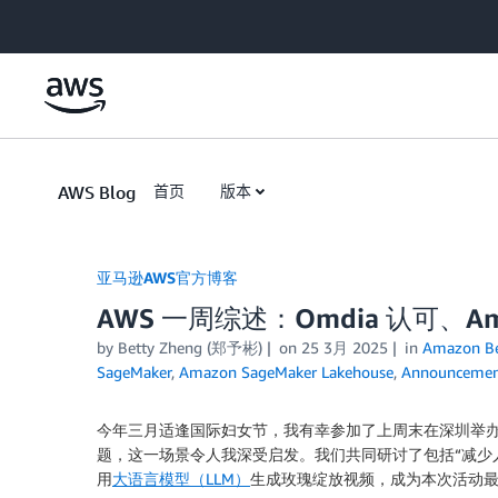
Skip to Main Content
AWS Blog
首页
版本
亚马逊AWS官方博客
AWS 一周综述：Omdia 认可、Ama
by
Betty Zheng (郑予彬)
on
25 3月 2025
in
Amazon Be
SageMaker
,
Amazon SageMaker Lakehouse
,
Announcemen
今年三月适逢国际妇女节，我有幸参加了上周末在深圳举办的“
题，这一场景令人我深受启发。我们共同研讨了包括“减少
用
大语言模型（LLM）
生成玫瑰绽放视频，成为本次活动