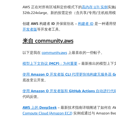
AWS 正在对所有区域和定价模式下的
高内存 U7i 实例
实施超
32tb.224xlarge。新的按需定价（含共享/专用/主机租
创建 AWS 构建者 ID 并保留别名
–
构建者 ID
是一种通用登
开发者版
等开发者工具。
来自 community.aws
以下是我在
community.aws
上最喜欢的一些帖子。
模型上下文协议 (MCP)：为何重要
– 最新推出的模型上下
使用 Amazon Q 开发者版 CLI 代理更快地构建无服务器 G
底改变云开发。
使用 Amazon Q 开发者版和 GitHub Actions 自动进行
代码反馈。
AWS 上的 DeepSeek
– 最新技术指南详细阐述了如何在 A
Compute Cloud (Amazon EC2)
实例或通过与 Amazon