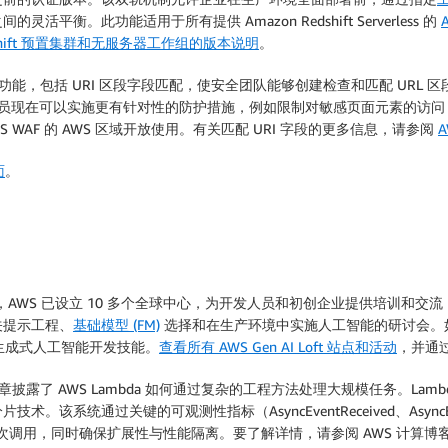
。此功能适用于所有提供 Amazon Redshift Serverless 的
edshift 预置集群和无服务器工作组的版本说明
。
功能，包括 URI 区段字段匹配，使安全团队能够创建检查和匹配 URL 
业人员现在可以实施更有针对性的防护措施，例如限制对敏感页面元素的访
WAF 的 AWS 区域开放使用。有关匹配 URI 字段的更多信息，请参阅
面
。
5 年，AWS 已设立 10 多个全球中心，为开发人员和初创企业提供培训
关提示工程、
基础模型 (FM)
选择和在生产环境中实施人工智能的研讨会。
并提高生成式人工智能开发技能。
查看所有 AWS Gen AI Loft 站点和活动
，并通
章披露了 AWS Lambda 如何通过复杂的工程方法处理大规模任务。L
通过关键的可观测性指标（AsyncEventReceived、AsyncEvent
数万亿次调用，同时确保扩展性与性能隔离。要了解详情，请参阅 AWS 计算博