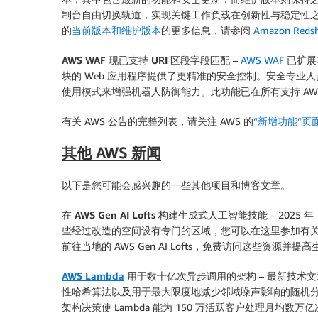
制台自由切换轨道，实现关键工作负载在创新性与稳定性之间的灵活平衡
的
当前版本和维护版本
的更多信息，请参阅
Amazon R
AWS WAF 现已支持 URI 区段字段匹配
–
AWS WAF
已扩展
块的 Web 应用程序提供了更精准的安全控制。安全专
使用模式来增强机器人防御能力。此功能已在所有支持 AWS 
有关 AWS 公告的完整列表，请关注 AWS 的
“新增功能”页
其他 AWS 新闻
以下是您可能会感兴趣的一些其他项目和博客文章。
在 AWS Gen AI Lofts 构建生成式人工智能技能
– 202
些经过改造的空间设有专门的区域，您可以在这里参加有
前往当地的 AWS Gen AI Lofts，免费访问这些资源
AWS Lambda
用于数十亿次异步调用的架构
– 最新技术文
性哈希算法以及用于最大限度地减少邻域噪声影响的随机分片技术。该系统
架构决策使 Lambda 能为 150 万活跃客户处理月均