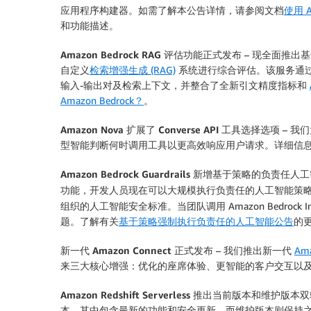
应用程序构建器。如需了解本公告详情，请参阅文档
使用 
和功能描述。
Amazon Bedrock RAG 评估功能正式发布
– 现全面推出基于
自定义
检索增强生成 (RAG)
系统进行综合评估。该服务通过
输入-输出对及检索上下文，并整合了全新引文精度指标和
Amazon Bedrock？
。
Amazon Nova 扩展了 Converse API 工具选择选项
– 我
型智能判断何时调用工具以更高效响应用户请求。详细信
Amazon Bedrock Guardrails 新增基于策略的负责
功能，开发人员现在可以大规模执行负责任的人工智能策
组织的人工智能安全标准。当团队调用 Amazon Bedrock 
题。了解有关
基于策略强制执行负责任的人工智能公告
的
新一代 Amazon Connect 正式发布
– 我们推出新一代
Ama
来三大核心增强：优化的座席体验、更智能的客户交互以及更
Amazon Redshift Serverless 推出当前版本和维护版
本，其中包含最新的功能和安全更新，而维护版本则保持