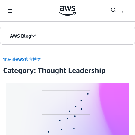
Skip to Main Content
AWS Blog
首页
亚马逊AWS官方博客
Category: Thought Leadership
版本