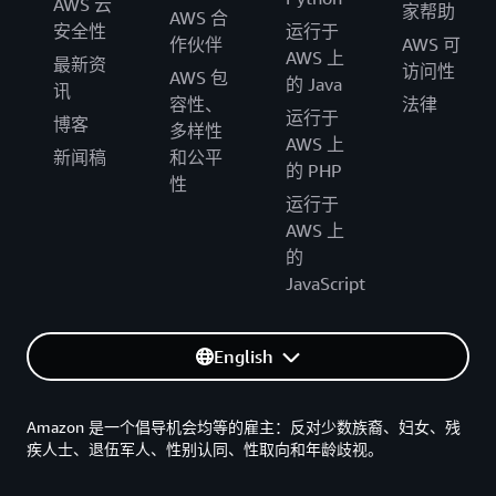
AWS 云
家帮助
AWS 合
安全性
运行于
作伙伴
AWS 可
AWS 上
最新资
访问性
AWS 包
的 Java
讯
容性、
法律
运行于
博客
多样性
AWS 上
新闻稿
和公平
的 PHP
性
运行于
AWS 上
的
JavaScript
English
Amazon 是一个倡导机会均等的雇主：反对少数族裔、妇女、残
疾人士、退伍军人、性别认同、性取向和年龄歧视。