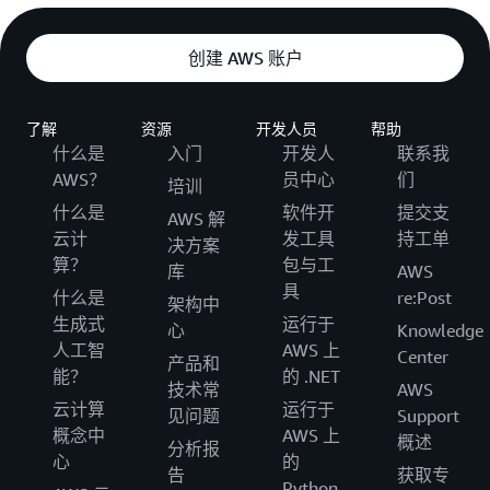
创建 AWS 账户
了解
资源
开发人员
帮助
什么是
入门
开发人
联系我
AWS？
员中心
们
培训
什么是
软件开
提交支
AWS 解
云计
发工具
持工单
决方案
算？
包与工
库
AWS
具
什么是
re:Post
架构中
生成式
运行于
心
Knowledge
人工智
AWS 上
Center
产品和
能？
的 .NET
技术常
AWS
云计算
运行于
见问题
Support
概念中
AWS 上
概述
分析报
心
的
告
获取专
Python