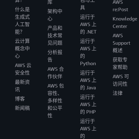
算？
包与工
库
AWS
具
什么是
re:Post
架构中
生成式
运行于
心
Knowledge
人工智
AWS 上
Center
产品和
能？
的 .NET
技术常
AWS
云计算
运行于
见问题
Support
概念中
AWS 上
概述
分析报
心
的
告
获取专
Python
AWS 云
家帮助
AWS 合
安全性
运行于
作伙伴
AWS 可
AWS 上
最新资
访问性
AWS 包
的 Java
讯
容性、
法律
运行于
博客
多样性
AWS 上
新闻稿
和公平
的 PHP
性
运行于
AWS 上
的