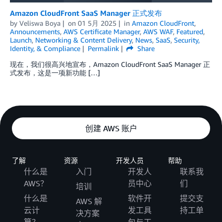
Amazon CloudFront SaaS Manager 正式发布
by
Veliswa Boya
on
01 5月 2025
in
Amazon CloudFront
,
Announcements
,
AWS Certificate Manager
,
AWS WAF
,
Featured
,
Launch
,
Networking & Content Delivery
,
News
,
SaaS
,
Security,
Identity, & Compliance
Permalink
Share
现在，我们很高兴地宣布，Amazon CloudFront SaaS Manager 正
式发布，这是一项新功能 […]
创建 AWS 账户
了解
资源
开发人员
帮助
什么是
入门
开发人
联系我
AWS？
员中心
们
培训
什么是
软件开
提交支
AWS 解
云计
发工具
持工单
决方案