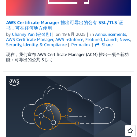
AWS Certificate Manager 推出可导出的公有 SSL/TLS 证
书，可在任何地方使用
by
Channy Yun (윤석찬)
on
19 6月 2025
in
Announcements
,
AWS Certificate Manager
,
AWS re:Inforce
,
Featured
,
Launch
,
News
,
Security, Identity, & Compliance
Permalink
Share
现在，我们宣布 AWS Certificate Manager (ACM) 推出一项全新功
能：可导出的公共 S […]