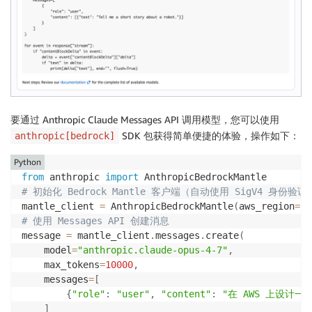
要通过 Anthropic Claude Messages API 调用模型，您可以使用
SDK 包获得简单便捷的体验，操作如下：
anthropic[bedrock]
Python
from
 anthropic 
import
# 初始化 Bedrock Mantle 客户端（自动使用 SigV4 身份验证
mantle_client 
=
 AnthropicBedrockMantle
(
aws_region
=
"u
# 使用 Messages API 创建消息
message 
=
 mantle_client
.
messages
.
create
(
    model
=
"anthropic.claude-opus-4-7"
,
    max_tokens
=
10000
,
    messages
=
[
{
"role"
:
"user"
,
"content"
:
"在 AWS 上设计
]