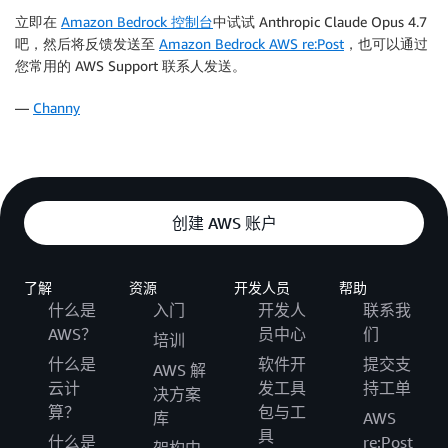
立即在
Amazon Bedrock 控制台
中试试 Anthropic Claude Opus 4.7
吧，然后将反馈发送至
Amazon Bedrock AWS re:Post
，也可以通过
您常用的 AWS Support 联系人发送。
—
Channy
创建 AWS 账户
了解
资源
开发人员
帮助
什么是
入门
开发人
联系我
AWS？
员中心
们
培训
什么是
软件开
提交支
AWS 解
云计
发工具
持工单
决方案
算？
包与工
库
AWS
具
什么是
re:Post