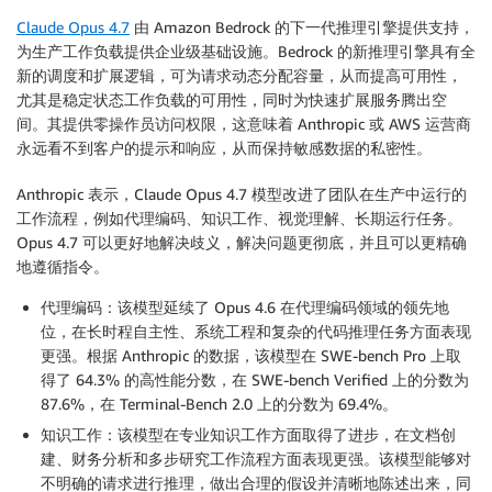
Claude Opus 4.7
由 Amazon Bedrock 的下一代推理引擎提供支持，
为生产工作负载提供企业级基础设施。Bedrock 的新推理引擎具有全
新的调度和扩展逻辑，可为请求动态分配容量，从而提高可用性，
尤其是稳定状态工作负载的可用性，同时为快速扩展服务腾出空
间。其提供零操作员访问权限，这意味着 Anthropic 或 AWS 运营商
永远看不到客户的提示和响应，从而保持敏感数据的私密性。
Anthropic 表示，Claude Opus 4.7 模型改进了团队在生产中运行的
工作流程，例如代理编码、知识工作、视觉理解、长期运行任务。
Opus 4.7 可以更好地解决歧义，解决问题更彻底，并且可以更精确
地遵循指令。
代理编码
：该模型延续了 Opus 4.6 在代理编码领域的领先地
位，在长时程自主性、系统工程和复杂的代码推理任务方面表现
更强。根据 Anthropic 的数据，该模型在 SWE-bench Pro 上取
得了 64.3% 的高性能分数，在 SWE-bench Verified 上的分数为
87.6%，在 Terminal-Bench 2.0 上的分数为 69.4%。
知识工作
：该模型在专业知识工作方面取得了进步，在文档创
建、财务分析和多步研究工作流程方面表现更强。该模型能够对
不明确的请求进行推理，做出合理的假设并清晰地陈述出来，同