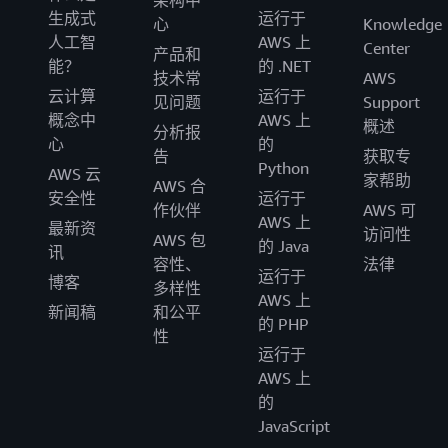
架构中
生成式
运行于
心
Knowledge
人工智
AWS 上
Center
产品和
能？
的 .NET
技术常
AWS
云计算
运行于
见问题
Support
概念中
AWS 上
概述
分析报
心
的
告
获取专
Python
AWS 云
家帮助
AWS 合
安全性
运行于
作伙伴
AWS 可
AWS 上
最新资
访问性
AWS 包
的 Java
讯
容性、
法律
运行于
博客
多样性
AWS 上
新闻稿
和公平
的 PHP
性
运行于
AWS 上
的
JavaScript