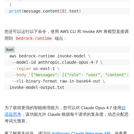
)
print
(
message
.
content
[
0
]
.
text
)
您还可以运行以下命令，使用 AWS CLI 和 Invoke API 将模型直接调
用到
端点：
bedrock-runtime
Bash
aws bedrock-runtime invoke-model 
\
 --model-id anthropic.claude-opus-4-7 
\
--region
 us-east-1 
\
--body
'{"messages": [{"role": "user", "con
 --cli-binary-format raw-in-base64-out 
\
invoke-model-output.txt
为了获得更强的智能推理能力，您可以对 Claude Opus 4.7 使用
自
适应思考
，该功能允许 Claude 根据每个请求的复杂度，动态分配思
考词元预算。
要了解更多信息，请访问
Anthropic Claude Messages API
，并查看