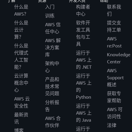
了解
资源
开发人员
帮助
什么是
入门
构建者
联系我
AWS？
中心
们
训练
什么是
软件开
提交支
AWS 信
云计
发工具
持工单
任中心
算？
包与工
AWS
AWS 解
具
什么是
re:Post
决方案
代理式
运行于
库
Knowledge
人工智
AWS 上
Center
架构中
能？
的 .NET
心
AWS
云计算
运行于
Support
产品和
概念中
AWS 上
概述
技术常
心
的
见问题
获取专
Python
AWS 云
家帮助
分析报
安全性
运行于
告
AWS 可
AWS 上
最新资
访问性
AWS 合
的 Java
讯
作伙伴
法律
运行于
博客