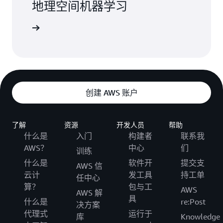
地理空间机器学习
登录
创建 AWS 账户
了解
资源
开发人员
帮助
什么是
入门
构建者
联系我
AWS？
中心
们
训练
什么是
软件开
提交支
AWS 信
云计
发工具
持工单
任中心
算？
包与工
AWS
AWS 解
具
什么是
re:Post
决方案
代理式
运行于
库
Knowledge