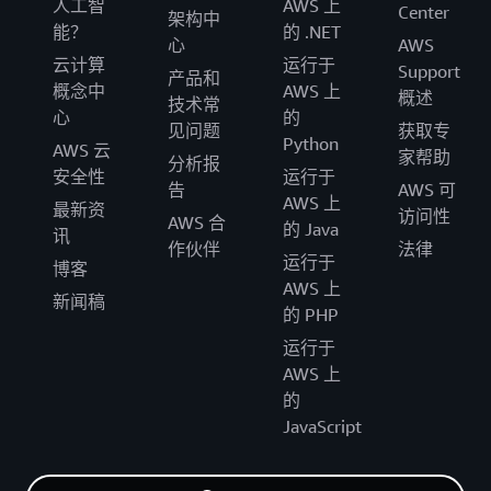
人工智
AWS 上
Center
架构中
能？
的 .NET
心
AWS
云计算
运行于
Support
产品和
概念中
AWS 上
概述
技术常
心
的
见问题
获取专
Python
AWS 云
家帮助
分析报
安全性
运行于
告
AWS 可
AWS 上
最新资
访问性
AWS 合
的 Java
讯
作伙伴
法律
运行于
博客
AWS 上
新闻稿
的 PHP
运行于
AWS 上
的
JavaScript