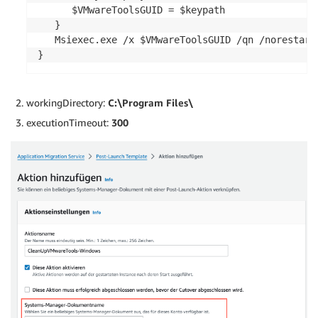
      $VMwareToolsGUID = $keypath 

   } 

   Msiexec.exe /x $VMwareToolsGUID /qn /norestart 
}
workingDirectory:
C:\Program Files\
executionTimeout:
300