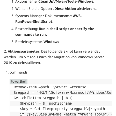
Aktionsname:
CleanUpVMwareTools-Windows
.
Wählen Sie die Option „
Diese Aktion aktivieren
„.
Systems Manager-Dokumentname:
AWS-
RunPowerShellScript
.
Beschreibung:
Run a shell script or specify the
commands to run.
Betriebssysteme:
Windows
2.
Aktionsparameter
: Das folgende Skript kann verwendet
werden, um VMTools nach der Migration von Windows Server
2019 zu deinstallieren.
commands
PowerShell
Remove-Item –path .\VMware –recurse 

$regpath = “HKLM:\Software\Microsoft\Windows\Curre
Get-childItem $regpath | % { 

   $keypath = $_.pschildname 

   $key = Get-Itemproperty $regpath\$keypath 

   if ($key.DisplayName -match “VMware Tools”) { 
