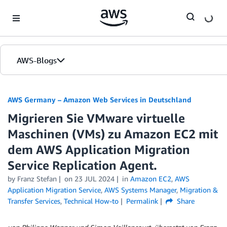
Skip to Main Content
AWS-Blogs
Startseite
AWS Germany – Amazon Web Services in Deutschland
Migrieren Sie VMware virtuelle
Editionen
Maschinen (VMs) zu Amazon EC2 mit
dem AWS Application Migration
Service Replication Agent.
by
Franz Stefan
on
23 JUL 2024
in
Amazon EC2
,
AWS
Application Migration Service
,
AWS Systems Manager
,
Migration &
Transfer Services
,
Technical How-to
Permalink
Share