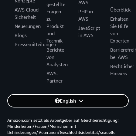
Konzepte
AWS
–
gestellte
AWS Cloud
Überblick
Fragen
PHP in
Sicherheit
zu
AWS
Erhalten
Neuerungen
Produkt
Sie Hilfe
JavaScript
und
von
Blogs
in AWS
Technik
Experten
Pressemitteilungen
Berichte
Barrierefrei
von
bei AWS
Analysten
Rechtlicher
AWS-
Hinweis
Partner
English
Amazon.com setzt als Arbeitgeber auf Gleichberechtigung:
Minderheiten/Frauen/Menschen mit
Behinderungen/Veteranen/Geschlechtsidentität/sexuelle