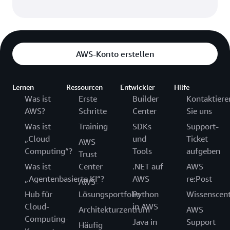
AWS-Konto erstellen
Lernen
Ressourcen
Entwickler
Hilfe
Was ist
Erste
Builder
Kontaktiere
AWS?
Schritte
Center
Sie uns
Was ist
Training
SDKs
Support-
„Cloud
und
Ticket
AWS
Computing“?
Tools
aufgeben
Trust
Was ist
Center
.NET auf
AWS
„Agentenbasierte KI“?
AWS
re:Post
AWS-
Hub für
Lösungsportfolio
Python
Wissenscen
Cloud-
in AWS
Architekturzentrum
AWS
Computing-
Java in
Support
Häufig