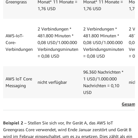
Greengrass
Monat* 11 Monate =
Monat* 11 Monate =
Mona
1,76 USD
1,76 USD
1,76
2 Verbindungen *
2 Verbindungen
*
2 Ve
AWS-IoT-
481.800 Minuten *
481.800 Minuten *
481.
Core-
0,08 USD/1.000.000
0,08 USD/1.000.000
0,08
Verbindungen
Verbindungsminuten
Verbindungsminuten
Verb
= 0,08 USD
= 0,08 USD
= 0,
96.360 Nachrichten *
AWS IoT Core
1 USD/1.000.000
nicht verfügbar
nich
Messaging
Nachrichten = 0,10
USD
Gesamt 
Beispiel 2
– Stellen Sie sich vor, Ihr Gerät A, das AWS IoT
Greengrass Core verwendet, wird Ende Januar zerstört und Gerät B
wird im Februar eingeschaltet, um es zu ersetzen. Dies zählt als ein