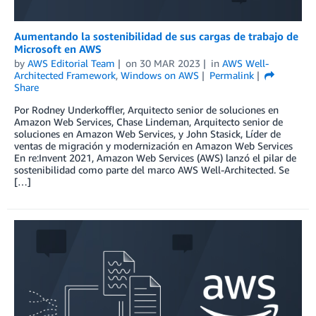
Aumentando la sostenibilidad de sus cargas de trabajo de
Microsoft en AWS
by
AWS Editorial Team
on
30 MAR 2023
in
AWS Well-
Architected Framework
,
Windows on AWS
Permalink
Share
Por Rodney Underkoffler, Arquitecto senior de soluciones en
Amazon Web Services, Chase Lindeman, Arquitecto senior de
soluciones en Amazon Web Services, y John Stasick, Líder de
ventas de migración y modernización en Amazon Web Services
En re:Invent 2021, Amazon Web Services (AWS) lanzó el pilar de
sostenibilidad como parte del marco AWS Well-Architected. Se
[…]