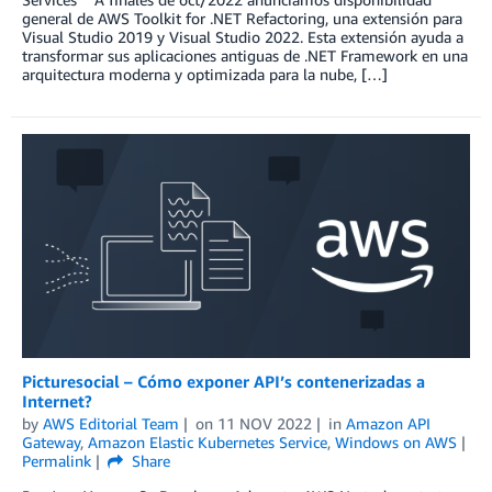
general de AWS Toolkit for .NET Refactoring, una extensión para
Visual Studio 2019 y Visual Studio 2022. Esta extensión ayuda a
transformar sus aplicaciones antiguas de .NET Framework en una
arquitectura moderna y optimizada para la nube, […]
Picturesocial – Cómo exponer API’s contenerizadas a
Internet?
by
AWS Editorial Team
on
11 NOV 2022
in
Amazon API
Gateway
,
Amazon Elastic Kubernetes Service
,
Windows on AWS
Permalink
Share