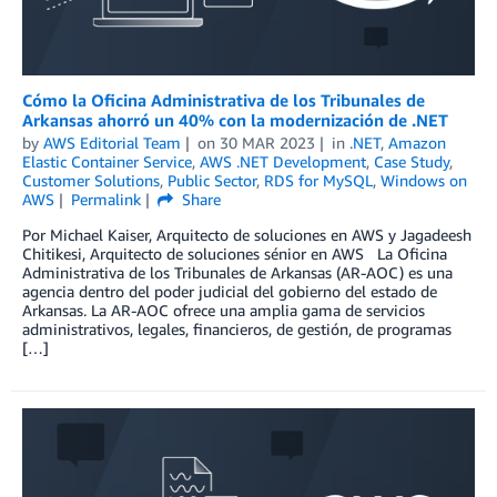
Cómo la Oficina Administrativa de los Tribunales de
Arkansas ahorró un 40% con la modernización de .NET
by
AWS Editorial Team
on
30 MAR 2023
in
.NET
,
Amazon
Elastic Container Service
,
AWS .NET Development
,
Case Study
,
Customer Solutions
,
Public Sector
,
RDS for MySQL
,
Windows on
AWS
Permalink
Share
Por Michael Kaiser, Arquitecto de soluciones en AWS y Jagadeesh
Chitikesi, Arquitecto de soluciones sénior en AWS La Oficina
Administrativa de los Tribunales de Arkansas (AR-AOC) es una
agencia dentro del poder judicial del gobierno del estado de
Arkansas. La AR-AOC ofrece una amplia gama de servicios
administrativos, legales, financieros, de gestión, de programas
[…]