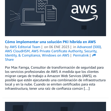
Cómo implementar una solución PKI híbrida en AWS
by
AWS Editorial Team
on
06 ENE 2023
in
Advanced (300)
,
AWS CloudHSM
,
AWS Private Certificate Authority
,
Security,
Identity, & Compliance
,
Windows on AWS
Permalink
Share
Por Max Farnga, Consultor de transformación de seguridad para
los servicios profesionales de AWS A medida que los clientes
migran cargas de trabajo a Amazon Web Services (AWS), es
posible que estén ejecutando una combinación de infraestructura
local y en la nube. Cuando se emiten certificados para esta
infraestructura, tener una raíz de confianza común […]