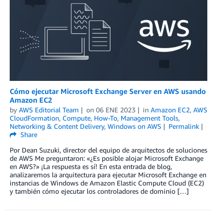
Cómo ejecutar Microsoft Exchange Server en AWS usando
Amazon EC2
by
AWS Editorial Team
on
06 ENE 2023
in
Amazon EC2
,
AWS
CloudFormation
,
Compute
,
How-To
,
Management Tools
,
Networking & Content Delivery
,
Windows on AWS
Permalink
Share
Por Dean Suzuki, director del equipo de arquitectos de soluciones
de AWS Me preguntaron: «¿Es posible alojar Microsoft Exchange
en AWS?» ¡La respuesta es sí! En esta entrada de blog,
analizaremos la arquitectura para ejecutar Microsoft Exchange en
instancias de Windows de Amazon Elastic Compute Cloud (EC2)
y también cómo ejecutar los controladores de dominio […]