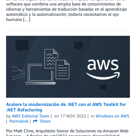
software que combina una amplia base de conocimientos de
idiomas y herramientas de traducción basadas en el aprendizaje
automático y la automatización, todavía necesitamos el ojo
humano […]
Acelere la modernización de .NET con el AWS Toolkit for
.NET Refactoring
by
AWS Editorial Team
on
17 NOV 2022
in
Windows on AWS
Permalink
Share
Por Matt Cline, Arquitecto Senior de Soluciones na Amazon Web
Services A finales de oct/2022 anunciamos disponibilidad