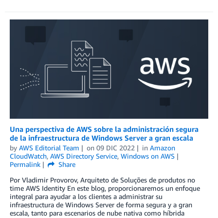
Una perspectiva de AWS sobre la administración segura
de la infraestructura de Windows Server a gran escala
by
AWS Editorial Team
on
09 DIC 2022
in
Amazon
CloudWatch
,
AWS Directory Service
,
Windows on AWS
Permalink
Share
Por Vladimir Provorov, Arquiteto de Soluções de produtos no
time AWS Identity En este blog, proporcionaremos un enfoque
integral para ayudar a los clientes a administrar su
infraestructura de Windows Server de forma segura y a gran
escala, tanto para escenarios de nube nativa como híbrida