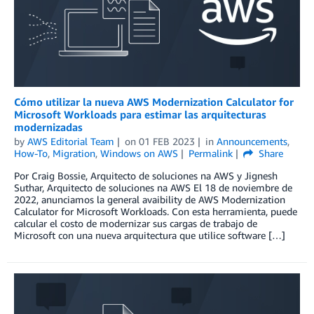
Cómo utilizar la nueva AWS Modernization Calculator for
Microsoft Workloads para estimar las arquitecturas
modernizadas
by
AWS Editorial Team
on
01 FEB 2023
in
Announcements
,
How-To
,
Migration
,
Windows on AWS
Permalink
Share
Por Craig Bossie, Arquitecto de soluciones na AWS y Jignesh
Suthar, Arquitecto de soluciones na AWS El 18 de noviembre de
2022, anunciamos la general avaibility de AWS Modernization
Calculator for Microsoft Workloads. Con esta herramienta, puede
calcular el costo de modernizar sus cargas de trabajo de
Microsoft con una nueva arquitectura que utilice software […]