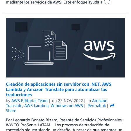
mediante los servicios de AWS. Este enfoque ayuda a […]
Creación de aplicaciones sin servidor con .NET, AWS
Lambda y Amazon Translate para automatizar las
traducciones
by
AWS Editorial Team
on
23 NOV 2022
in
Amazon
Translate
,
AWS Lambda
,
Windows on AWS
Permalink
Share
Por Leonardo Bonato Bizaro, Pasante de Servicios Profesionales,
WWCO ProServe LATAM. Los procesos de traducción de
contenido siguen siendo un desafío. A pesar de que tenemos un