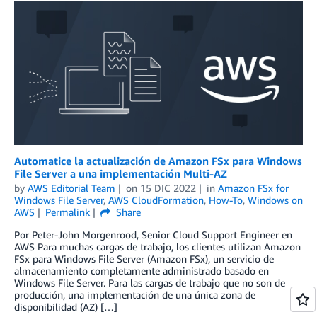
Automatice la actualización de Amazon FSx para Windows
File Server a una implementación Multi-AZ
by
AWS Editorial Team
on
15 DIC 2022
in
Amazon FSx for
Windows File Server
,
AWS CloudFormation
,
How-To
,
Windows on
AWS
Permalink
Share
Por Peter-John Morgenrood, Senior Cloud Support Engineer en
AWS Para muchas cargas de trabajo, los clientes utilizan Amazon
FSx para Windows File Server (Amazon FSx), un servicio de
almacenamiento completamente administrado basado en
Windows File Server. Para las cargas de trabajo que no son de
producción, una implementación de una única zona de
disponibilidad (AZ) […]