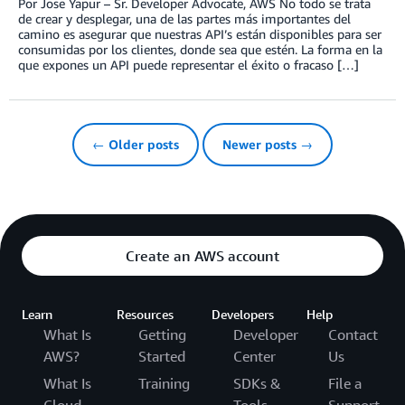
Por Jose Yapur – Sr. Developer Advocate, AWS No todo se trata
de crear y desplegar, una de las partes más importantes del
camino es asegurar que nuestras API’s están disponibles para ser
consumidas por los clientes, donde sea que estén. La forma en la
que expones un API puede representar el éxito o fracaso […]
← Older posts
Newer posts →
Create an AWS account
Learn
Resources
Developers
Help
What Is
Getting
Developer
Contact
AWS?
Started
Center
Us
What Is
Training
SDKs &
File a