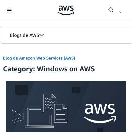
Skip to Main Content
Blogs de AWS
Inicio
Blog de Amazon Web Services (AWS)
Category: Windows on AWS
Ediciones