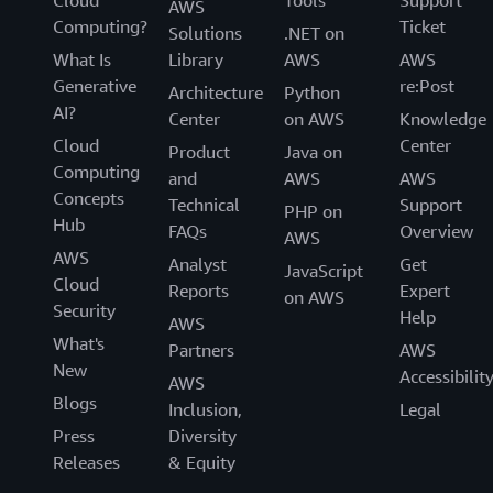
Cloud
Tools
Support
AWS
Computing?
Ticket
Solutions
.NET on
What Is
Library
AWS
AWS
Generative
re:Post
Architecture
Python
AI?
Center
on AWS
Knowledge
Cloud
Center
Product
Java on
Computing
and
AWS
AWS
Concepts
Technical
Support
PHP on
Hub
FAQs
Overview
AWS
AWS
Analyst
Get
JavaScript
Cloud
Reports
Expert
on AWS
Security
Help
AWS
What's
Partners
AWS
New
Accessibilit
AWS
Blogs
Inclusion,
Legal
Press
Diversity
Releases
& Equity