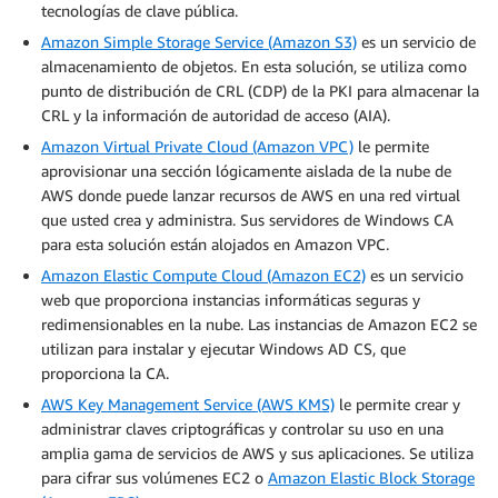
tecnologías de clave pública.
Amazon Simple Storage Service (Amazon S3)
es un servicio de
almacenamiento de objetos. En esta solución, se utiliza como
punto de distribución de CRL (CDP) de la PKI para almacenar la
CRL y la información de autoridad de acceso (AIA).
Amazon Virtual Private Cloud (Amazon VPC)
le permite
aprovisionar una sección lógicamente aislada de la nube de
AWS donde puede lanzar recursos de AWS en una red virtual
que usted crea y administra. Sus servidores de Windows CA
para esta solución están alojados en Amazon VPC.
Amazon Elastic Compute Cloud (Amazon EC2)
es un servicio
web que proporciona instancias informáticas seguras y
redimensionables en la nube. Las instancias de Amazon EC2 se
utilizan para instalar y ejecutar Windows AD CS, que
proporciona la CA.
AWS Key Management Service (AWS KMS)
le permite crear y
administrar claves criptográficas y controlar su uso en una
amplia gama de servicios de AWS y sus aplicaciones. Se utiliza
para cifrar sus volúmenes EC2 o
Amazon Elastic Block Storage