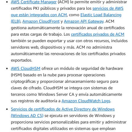
AWS Certificate Manager
(ACM) le permite emitir y administrar
certificados PKI públicos y privados para los
servicios de AWS
que están integrados con ACM
, como
Elastic Load Balancing
(ELB)
,
Amazon CloudFront
y
Amazon API Gateway
. ACM
gestiona automáticamente la renovación anual de certificados
para estas cargas de trabajo. Los
certificados privados de ACM
también se pueden exportar y usar con otros recursos, incluidos
servidores web, dispositivos y más. ACM no administra
automáticamente las renovaciones de los certificados privados
exportados.
AWS CloudHSM
ofrece un módulo de seguridad de hardware
(HSM) basado en la nube para procesar operaciones
criptográficas y proporcionar almacenamiento seguro para
claves de cifrado. CloudHSM se integra con sistemas de
terceros como Windows Server CA y envía automáticamente
sus registros de auditoría a
Amazon CloudWatch Logs
.
Servicios de certificados de Active Directory de Windows
(Windows AD CS)
se ejecuta en servidores de Windows y
proporciona servicios personalizables para emitir y administrar
certificados digitales utilizados en sistemas que emplean