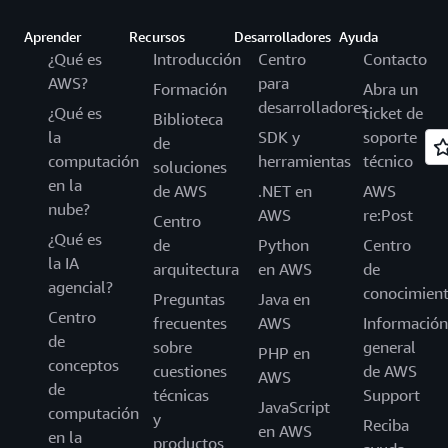
Aprender
Recursos
Desarrolladores
Ayuda
¿Qué es
Introducción
Centro
Contacto
AWS?
para
Formación
Abra un
desarrolladores
¿Qué es
ticket de
Biblioteca
la
SDK y
soporte
de
computación
herramientas
técnico
soluciones
en la
de AWS
.NET en
AWS
nube?
AWS
re:Post
Centro
¿Qué es
de
Python
Centro
la IA
arquitectura
en AWS
de
agencial?
conocimien
Preguntas
Java en
Centro
frecuentes
AWS
Información
de
sobre
general
PHP en
conceptos
cuestiones
de AWS
AWS
de
técnicas
Support
JavaScript
computación
y
Reciba
en AWS
en la
productos