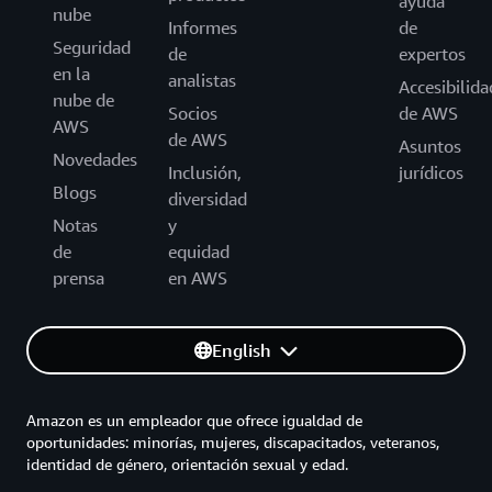
ayuda
nube
Informes
de
Seguridad
de
expertos
en la
analistas
Accesibilida
nube de
Socios
de AWS
AWS
de AWS
Asuntos
Novedades
Inclusión,
jurídicos
Blogs
diversidad
Notas
y
de
equidad
prensa
en AWS
English
Amazon es un empleador que ofrece igualdad de
oportunidades: minorías, mujeres, discapacitados, veteranos,
identidad de género, orientación sexual y edad.