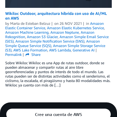
Wikiloc Outdoor, arquitectura híbrida con uso de AI/ML
en AWS
by
Marta de Esteban Belzuz
on
26 NOV 2021
in
Amazon
Elastic Container Service
,
Amazon Elastic Kubernetes Service
,
Amazon Machine Learning
,
Amazon Neptune
,
Amazon
Rekognition
,
Amazon S3 Glacier
,
Amazon Simple Email Service
(SES)
,
Amazon Simple Notification Service (SNS)
,
Amazon
Simple Queue Service (SQS)
,
Amazon Simple Storage Service
(S3)
,
AWS Lake Formation
,
AWS Lambda
,
Generative AI
Permalink
Share
Sobre Wikiloc Wikiloc es una App de rutas outdoor, donde se
pueden almacenar y compartir rutas al aire libre
georreferenciadas y puntos de interés de todo el mundo. Las
rutas pueden ser de distintas actividades como el senderismo, el
ciclismo, la escalada, el piragüismo y hasta 80 modalidades más.
Wikiloc ya cuenta con más de […]
Cree una cuenta de AWS