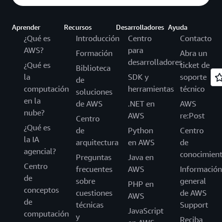
Aprender
Recursos
Desarrolladores
Ayuda
¿Qué es
Introducción
Centro
Contacto
AWS?
para
Formación
Abra un
desarrolladores
¿Qué es
ticket de
Biblioteca
la
SDK y
soporte
de
computación
herramientas
técnico
soluciones
en la
de AWS
.NET en
AWS
nube?
AWS
re:Post
Centro
¿Qué es
de
Python
Centro
la IA
arquitectura
en AWS
de
agencial?
conocimien
Preguntas
Java en
Centro
frecuentes
AWS
Información
de
sobre
general
PHP en
conceptos
cuestiones
de AWS
AWS
de
técnicas
Support
JavaScript
computación
y
Reciba