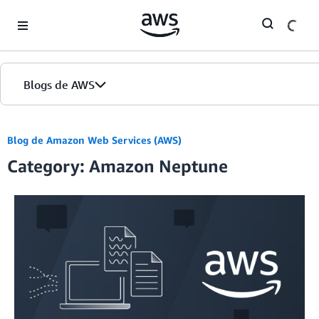
Skip to Main Content
Blogs de AWS
Inicio
Blog de Amazon Web Services (AWS)
Category: Amazon Neptune
Ediciones