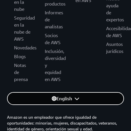
en AWS
en la
productos
ayuda
nube
Informes
de
Seguridad
de
expertos
en la
analistas
Accesibilida
nube de
Socios
de AWS
AWS
de AWS
Asuntos
Novedades
Inclusión,
jurídicos
Blogs
diversidad
Notas
y
de
equidad
prensa
en AWS
English
Amazon es un empleador que ofrece igualdad de
oportunidades: minorías, mujeres, discapacitados, veteranos,
identidad de género, orientación sexual y edad.