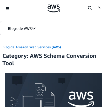
Skip to Main Content
Blogs de AWS
Inicio
Blog de Amazon Web Services (AWS)
Category: AWS Schema Conversion
Ediciones
Tool