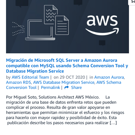
Migración de Microsoft SQL Server a Amazon Aurora
compatible con MySQL usando Schema Conversion Tool y
Database Migration Service
by
AWS Editorial Team
on
29 OCT 2020
in
Amazon Aurora
,
Amazon RDS
,
AWS Database Migration Service
,
AWS Schema
Conversion Tool
Permalink
Share
Por Miguel Soto, Solutions Architect AWS México. La
migración de una base de datos enfrenta retos que pueden
complicar el proceso. Resulta de gran valor apoyarse en
herramientas que permitan minimizar el esfuerzo y los riesgos
para hacerlo con mayor rapidez y posibilidad de éxito. Esta
publicación describe los pasos necesarios para realizar […]