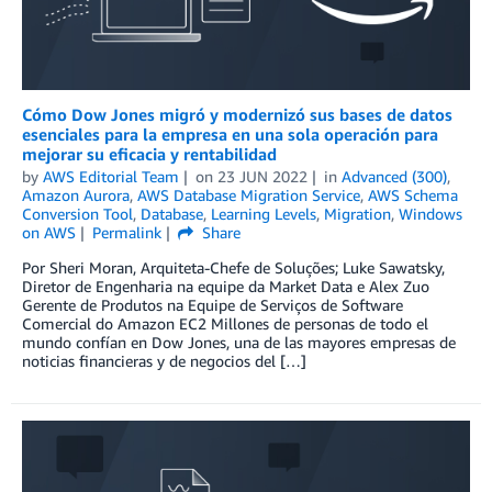
Cómo Dow Jones migró y modernizó sus bases de datos
esenciales para la empresa en una sola operación para
mejorar su eficacia y rentabilidad
by
AWS Editorial Team
on
23 JUN 2022
in
Advanced (300)
,
Amazon Aurora
,
AWS Database Migration Service
,
AWS Schema
Conversion Tool
,
Database
,
Learning Levels
,
Migration
,
Windows
on AWS
Permalink
Share
Por Sheri Moran, Arquiteta-Chefe de Soluções; Luke Sawatsky,
Diretor de Engenharia na equipe da Market Data e Alex Zuo
Gerente de Produtos na Equipe de Serviços de Software
Comercial do Amazon EC2 Millones de personas de todo el
mundo confían en Dow Jones, una de las mayores empresas de
noticias financieras y de negocios del […]