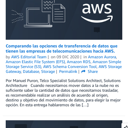
Comparando las opciones de transferencia de datos que
tienen las empresas de telecomunicaciones hacia AWS.
by
AWS Editorial Team
on
09 DIC 2020
in
Amazon Aurora
,
Amazon Elastic File System (EFS)
,
Amazon RDS
,
Amazon Simple
Storage Service (S3)
,
AWS Schema Conversion Tool
,
AWS Storage
Gateway
,
Database
,
Storage
Permalink
Share
Por Manuel Puron, Telco Specialist Solutions Architect, Solutions
Architecture Cuando necesitamos mover datos a la nube no es
suficiente saber la cantidad de datos que necesitamos trasladar,
es recomendable realizar un análisis de acuerdo al origen,
destino y objetivo del movimiento de datos, para elegir la mejor
opción. En esta entrega hablaremos de las […]