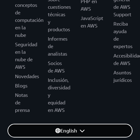
PHP en
conceptos
cuestiones
de AWS
AWS
de
técnicas
Support
JavaScript
computación
y
Reciba
en AWS
en la
productos
ayuda
nube
Informes
de
Seguridad
de
expertos
en la
analistas
Accesibilida
nube de
Socios
de AWS
AWS
de AWS
Asuntos
Novedades
Inclusión,
jurídicos
Blogs
diversidad
Notas
y
de
equidad
prensa
en AWS
English