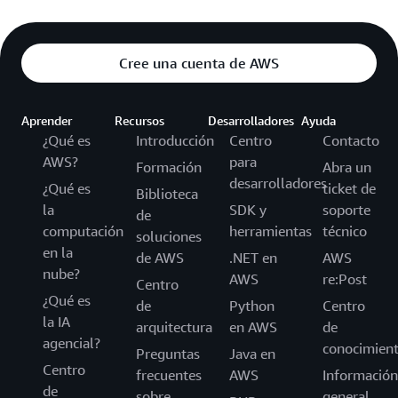
Cree una cuenta de AWS
Aprender
Recursos
Desarrolladores
Ayuda
¿Qué es
Introducción
Centro
Contacto
AWS?
para
Formación
Abra un
desarrolladores
¿Qué es
ticket de
Biblioteca
la
SDK y
soporte
de
computación
herramientas
técnico
soluciones
en la
de AWS
.NET en
AWS
nube?
AWS
re:Post
Centro
¿Qué es
de
Python
Centro
la IA
arquitectura
en AWS
de
agencial?
conocimien
Preguntas
Java en
Centro
frecuentes
AWS
Información
de
sobre
general