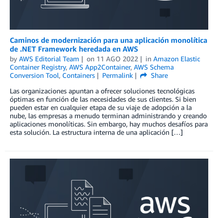
Caminos de modernización para una aplicación monolítica
de .NET Framework heredada en AWS
by
AWS Editorial Team
on
11 AGO 2022
in
Amazon Elastic
Container Registry
,
AWS App2Container
,
AWS Schema
Conversion Tool
,
Containers
Permalink
Share
Las organizaciones apuntan a ofrecer soluciones tecnológicas
óptimas en función de las necesidades de sus clientes. Si bien
pueden estar en cualquier etapa de su viaje de adopción a la
nube, las empresas a menudo terminan administrando y creando
aplicaciones monolíticas. Sin embargo, hay muchos desafíos para
esta solución. La estructura interna de una aplicación […]