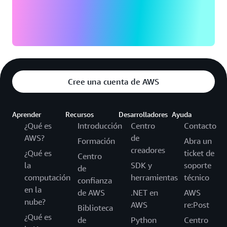
Cree una cuenta de AWS
Aprender
Recursos
Desarrolladores
Ayuda
¿Qué es
Introducción
Centro
Contacto
AWS?
de
Formación
Abra un
creadores
¿Qué es
ticket de
Centro
la
SDK y
soporte
de
computación
herramientas
técnico
confianza
en la
de AWS
.NET en
AWS
nube?
AWS
re:Post
Biblioteca
¿Qué es
de
Python
Centro