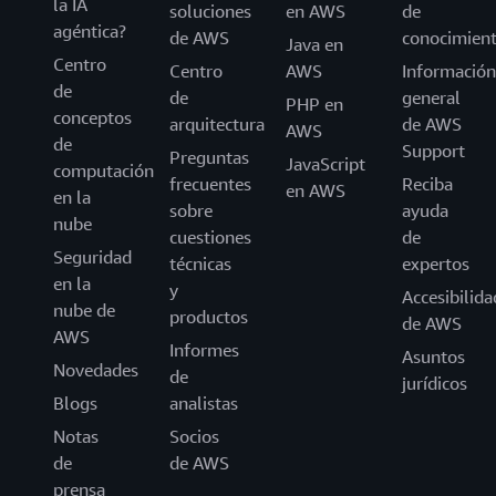
la IA
soluciones
en AWS
de
agéntica?
de AWS
conocimien
Java en
Centro
Centro
AWS
Información
de
de
general
PHP en
conceptos
arquitectura
de AWS
AWS
de
Support
Preguntas
JavaScript
computación
frecuentes
Reciba
en AWS
en la
sobre
ayuda
nube
cuestiones
de
Seguridad
técnicas
expertos
en la
y
Accesibilida
nube de
productos
de AWS
AWS
Informes
Asuntos
Novedades
de
jurídicos
Blogs
analistas
Notas
Socios
de
de AWS
prensa