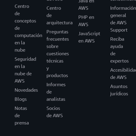
Java en
Centro
Centro
AWS
Información
de
de
general
PHP en
conceptos
arquitectura
de AWS
AWS
de
Support
Preguntas
JavaScript
computación
frecuentes
Reciba
en AWS
en la
sobre
ayuda
nube
cuestiones
de
Seguridad
técnicas
expertos
en la
y
Accesibilida
nube de
productos
de AWS
AWS
Informes
Asuntos
Novedades
de
jurídicos
Blogs
analistas
Notas
Socios
de
de AWS
prensa