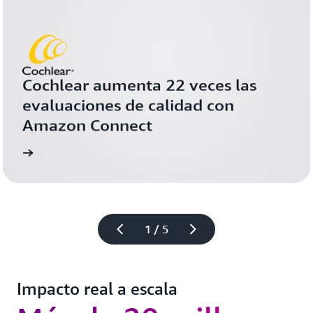
Cochlear aumenta 22 veces las 
evaluaciones de calidad con 
Amazon Connect
ción
Más informa
1 / 5
Impacto real a escala