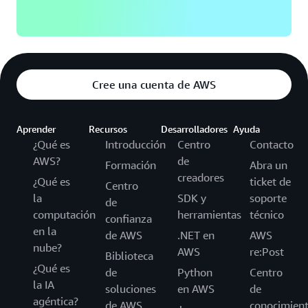
Cree una cuenta de AWS
Aprender
Recursos
Desarrolladores
Ayuda
¿Qué es
Introducción
Centro
Contacto
AWS?
de
Formación
Abra un
creadores
¿Qué es
ticket de
Centro
la
SDK y
soporte
de
computación
herramientas
técnico
confianza
en la
de AWS
.NET en
AWS
nube?
AWS
re:Post
Biblioteca
¿Qué es
de
Python
Centro
la IA
soluciones
en AWS
de
agéntica?
de AWS
conocimien