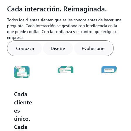
Cada interacción. Reimaginada.
Todos los clientes sienten que se les conoce antes de hacer una
pregunta. Cada interacción se gestiona con inteligencia en la
que puede confiar. Con la confianza y el control que exige su
empresa.
Conozca
Diseñe
Evolucione
Cada
Deje
Cada
cliente
de
conversaci
es
comprar
hace
único.
agentes.
que
Cada
Empiece
la