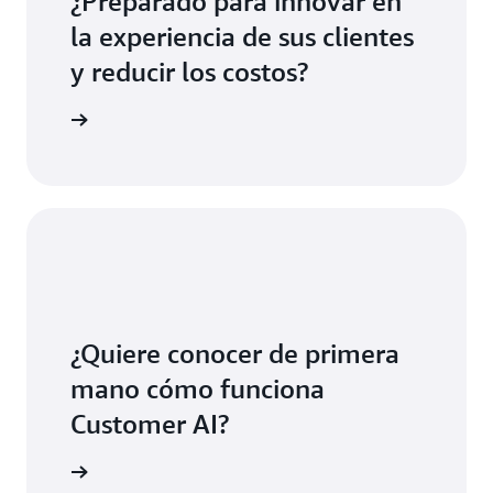
¿Preparado para innovar en
la experiencia de sus clientes
y reducir los costos?
AI ahora
¿Quiere conocer de primera
mano cómo funciona
Customer AI?
ostración