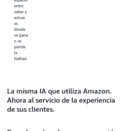
humanos,
más
entre
en
nítida.
saber y
cualquier
Sus
actuar
combinación
clientes
es
que
notan la
donde
exija el
diferencia.
se gana
momento. Sin
o se
sistemas
pierde
separados. Sin
la
costos
lealtad.
fijos.
Sin
compromisos.
La misma IA que utiliza Amazon.
Ahora al servicio de la experiencia
de sus clientes.