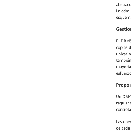
abstracc
La admin
esquema
Gestio
El DBMS 
copias 
ubicaci
también
mayoría 
esfuerz
Propor
Un DBMS
regular 
controla
Las oper
de cada 