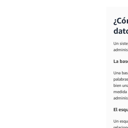
¿Có
dat
Un sist
administ
La bas
Una bas
palabras
bien un
medida 
administ
El es
Un esque
relacio