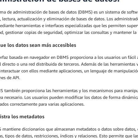
ma de administración de bases de datos (DBMS) es un sistema de software
, lectura, actualización y eliminación de bases de datos. Los administra
ediante herramientas e interfaces especializadas que les permiten supe
d, gestionar copias de seguridad, optimizar las consultas y mantener la 
ue los datos sean más accesibles
rfaz basada en navegador en DBMS proporciona a los usuarios un fácil a
 directo o una red distribuida de terceros. Además de las herramientas 
interactuar con ellos mediante aplicaciones, un lenguaje de manipulació
nes de API.
 también proporciona las herramientas y los mecanismos para manipula
ea necesario. Los usuarios pueden modificar los datos de forma dinámic
dos correctamente para varias aplicaciones.
stra los metadatos
 mantiene diccionarios que almacenan metadatos o datos sobre datos, c
, tipos de datos, restricciones, índices y relaciones. Esto permite que l