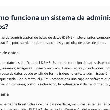
mo funciona un sistema de adminis
os?
ema de administración de bases de datos (DBMS) incluye varios compone
ración, procesamiento de transacciones y consulta de bases de datos.
e de datos
e de datos es el núcleo del DBMS. Es una recopilación de datos sistemát
, números, imágenes, videos y archivos. Tienen reglas y condiciones inc
a base de datos puede existir de forma independiente, la administración
que escala. Por lo tanto, el DBMS proporciona una capa de software que
ración comunes, como la indexación, la optimización del rendimiento y 
quema
ma define la estructura de una base de datos, incluidas las tablas, las co
nes entre entidades. El DBMS almacena la información del esquema como 