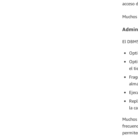
acceso d
Muchos 
Admini
El DBMS
Opti
Opti
el t
Frag
alma
Ejec
Repl
la c
Muchos 
frecuenc
permiten