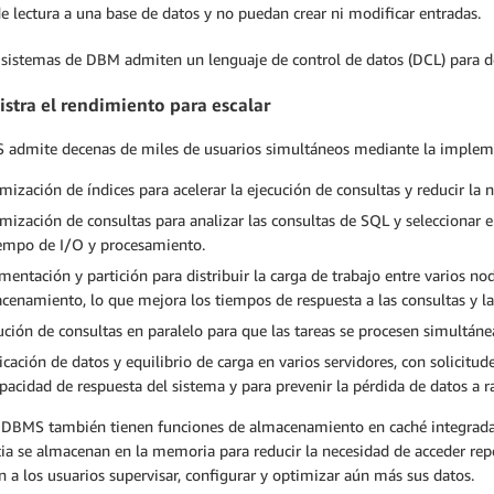
e lectura a una base de datos y no puedan crear ni modificar entradas.
sistemas de DBM admiten un lenguaje de control de datos (DCL) para de
stra el rendimiento para escalar
 admite decenas de miles de usuarios simultáneos mediante la implemen
mización de índices para acelerar la ejecución de consultas y reducir la n
mización de consultas para analizar las consultas de SQL y seleccionar e
iempo de I/O y procesamiento.
mentación y partición para distribuir la carga de trabajo entre varios no
cenamiento, lo que mejora los tiempos de respuesta a las consultas y la 
ución de consultas en paralelo para que las tareas se procesen simultá
icación de datos y equilibrio de carga en varios servidores, con solicitud
apacidad de respuesta del sistema y para prevenir la pérdida de datos a ra
DBMS también tienen funciones de almacenamiento en caché integradas, 
ia se almacenan en la memoria para reducir la necesidad de acceder rep
 a los usuarios supervisar, configurar y optimizar aún más sus datos.