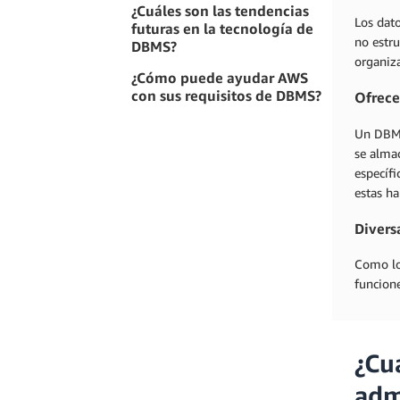
¿Cuáles son las tendencias
Los dato
futuras en la tecnología de
no estr
DBMS?
organiza
¿Cómo puede ayudar AWS
con sus requisitos de DBMS?
Ofrece
Un DBMS
se alma
específi
estas ha
Divers
Como lo
funcione
¿Cu
adm