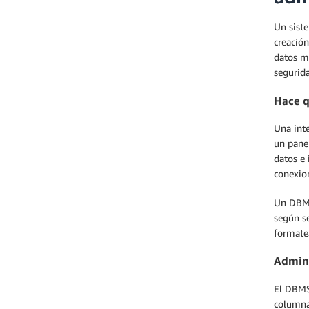
Un siste
creación
datos m
segurida
Hace q
Una inte
un panel
datos e 
conexio
Un DBMS
según s
formatea
Admini
El DBMS
columnas