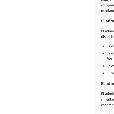
comprend
mediant
El adm
El admin
disposit
La o
La i
frec
La c
El r
El adm
El admin
simultán
coherenc