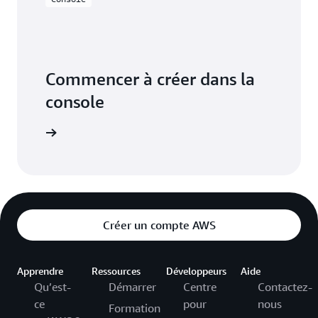
Commencer à créer dans la
console
connecter
Créer un compte AWS
Apprendre
Ressources
Développeurs
Aide
Qu’est-
Démarrer
Centre
Contactez-
ce
pour
nous
Formation