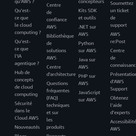
qu’AWS ?
concepteurs
Soumettez
Centre
Qu’est-
Kits SDK
un ticket
de
ce que
et outils
de
confiance
le cloud
support
AWS
.NET sur
computing ?
AWS
AWS
Bibliothèque
Qu’est-
re:Post
de
Python
ce que
solutions
sur AWS
Centre
l’IA
AWS
de
Java sur
agentique ?
connaissanc
Centre
AWS
Hub de
d'architecture
Présentatio
PHP sur
concepts
d’AWS
Questions
AWS
de cloud
Support
fréquentes
JavaScript
computing
(FAQ)
Obtenez
sur AWS
Sécurité
techniques
l’aide
dans le
et sur
d’experts
Cloud AWS
les
Accessibilit
Nouveautés
produits
AWS